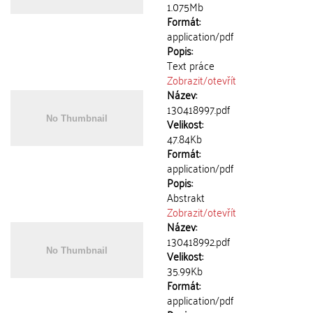
1.075Mb
Formát:
application/pdf
Popis:
Text práce
Zobrazit/
otevřít
Název:
130418997.pdf
Velikost:
47.84Kb
Formát:
application/pdf
Popis:
Abstrakt
Zobrazit/
otevřít
Název:
130418992.pdf
Velikost:
35.99Kb
Formát:
application/pdf