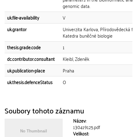
genomic data.
uk.file-availability
V
uk.grantor
Univerzita Karlova, Přírodovědecká fak
Katedra buněčné biologie
thesis.grade.code
1
dc.contributor.consultant
Kleibl, Zdeněk
uk.publication-place
Praha
uk.thesis.defenceStatus
O
Soubory tohoto záznamu
Název:
130419125.pdf
Velikost: