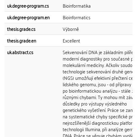
uk.degree-program.cs
Bioinformatika
uk.degree-program.en
Bioinformatics
thesis.grade.cs
Výborně
thesis.grade.en
Excellent
uk.abstract.cs
Sekvenování DNA je základním pilíře
moderní diagnostiky pro současné po
molekulární medicíny. Ačkoliv soudob
technologie sekvenování druhé gener
(NGS) umožňují efektivní přečtení cel
lidského genomu, jsou - od přípravy v
po bioinformatickou analýzu - stále za
různými chybami. Ty mohou mít záva
důsledky pro výstupy výsledného
genetického vyšetření. Práce se zamě
na systematické chyby specifické pro
nejrozšířenější diagnostickou platfor
technologii Illumina, při analýze germi
DNA. Práce se věnuje chybám vyplýva