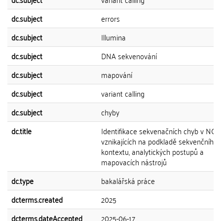
dc.subject
errors
dc.subject
Illumina
dc.subject
DNA sekvenování
dc.subject
mapování
dc.subject
variant calling
dc.subject
chyby
dc.title
Identifikace sekvenačních chyb v NGS
vznikajících na podkladě sekvenčního
kontextu, analytických postupů a
mapovacích nástrojů
dc.type
bakalářská práce
dcterms.created
2025
dcterms.dateAccepted
2025-06-17