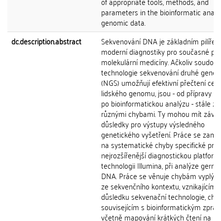
of appropriate tools, methods, and
parameters in the bioinformatic analys
genomic data.
dc.description.abstract
Sekvenování DNA je základním pilíře
moderní diagnostiky pro současné po
molekulární medicíny. Ačkoliv soudob
technologie sekvenování druhé gener
(NGS) umožňují efektivní přečtení cel
lidského genomu, jsou - od přípravy v
po bioinformatickou analýzu - stále za
různými chybami. Ty mohou mít záva
důsledky pro výstupy výsledného
genetického vyšetření. Práce se zamě
na systematické chyby specifické pro
nejrozšířenější diagnostickou platfor
technologii Illumina, při analýze germi
DNA. Práce se věnuje chybám vyplýva
ze sekvenčního kontextu, vznikajícím 
důsledku sekvenační technologie, ch
souvisejícím s bioinformatickým zprac
včetně mapování krátkých čtení na