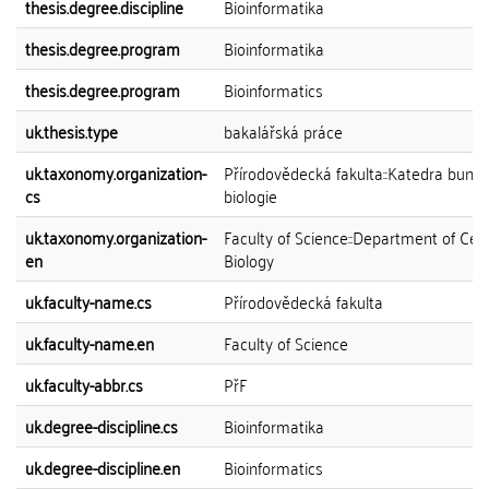
thesis.degree.discipline
Bioinformatika
thesis.degree.program
Bioinformatika
thesis.degree.program
Bioinformatics
uk.thesis.type
bakalářská práce
uk.taxonomy.organization-
Přírodovědecká fakulta::Katedra buně
cs
biologie
uk.taxonomy.organization-
Faculty of Science::Department of Cell
en
Biology
uk.faculty-name.cs
Přírodovědecká fakulta
uk.faculty-name.en
Faculty of Science
uk.faculty-abbr.cs
PřF
uk.degree-discipline.cs
Bioinformatika
uk.degree-discipline.en
Bioinformatics