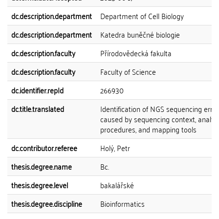
dc.description.department
Department of Cell Biology
dc.description.department
Katedra buněčné biologie
dc.description.faculty
Přírodovědecká fakulta
dc.description.faculty
Faculty of Science
dc.identifier.repId
266930
dc.title.translated
Identification of NGS sequencing erro
caused by sequencing context, analyti
procedures, and mapping tools
dc.contributor.referee
Holý, Petr
thesis.degree.name
Bc.
thesis.degree.level
bakalářské
thesis.degree.discipline
Bioinformatics