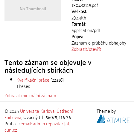
130432115.pdf
Velikost:
232.4Kb
Formát:
application/pdf
Popis:
Záznam o průběhu obhajoby
Zobrazit/
otevřít
Tento záznam se objevuje v
následujících sbírkách
Kvalifikační práce
[22318]
Theses
Zobrazit minimální záznam
© 2025
Univerzita Karlova
,
Ústřední
Theme by
knihovna
, Ovocný trh 560/5, 116 36
Praha 1;
email: admin-repozitar [at]
cuni.cz