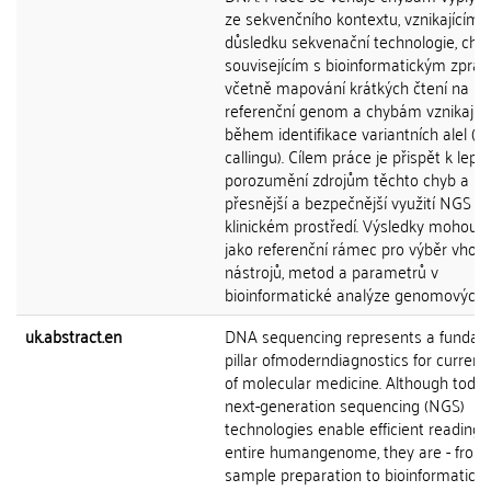
ze sekvenčního kontextu, vznikajícím 
důsledku sekvenační technologie, ch
souvisejícím s bioinformatickým zprac
včetně mapování krátkých čtení na
referenční genom a chybám vznikajíc
během identifikace variantních alel (va
callingu). Cílem práce je přispět k lep
porozumění zdrojům těchto chyb a po
přesnější a bezpečnější využití NGS v
klinickém prostředí. Výsledky mohou s
jako referenční rámec pro výběr vhod
nástrojů, metod a parametrů v
bioinformatické analýze genomových 
uk.abstract.en
DNA sequencing represents a fundam
pillar ofmoderndiagnostics for curren
of molecular medicine. Although today
next-generation sequencing (NGS)
technologies enable efficient reading 
entire humangenome, they are - from
sample preparation to bioinformatic a