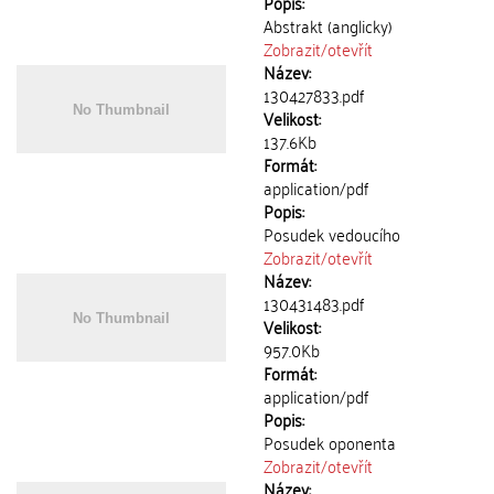
Popis:
Abstrakt (anglicky)
Zobrazit/
otevřít
Název:
130427833.pdf
Velikost:
137.6Kb
Formát:
application/pdf
Popis:
Posudek vedoucího
Zobrazit/
otevřít
Název:
130431483.pdf
Velikost:
957.0Kb
Formát:
application/pdf
Popis:
Posudek oponenta
Zobrazit/
otevřít
Název: