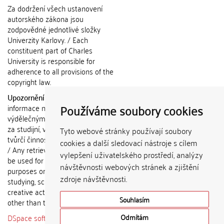
Za dodržení všech ustanovení
autorského zákona jsou
zodpovědné jednotlivé složky
Univerzity Karlovy. / Each
constituent part of Charles
University is responsible for
adherence to all provisions of the
copyright law.
Upozornění / Notice:
Získané
Používáme soubory cookies
informace nemohou být použity k
výdělečným účelům nebo vydávány
za studijní, vědeckou nebo jinou
Tyto webové stránky používají soubory
tvůrčí činnost jiné osoby než autora.
cookies a další sledovací nástroje s cílem
/ Any retrieved information shall not
vylepšení uživatelského prostředí, analýzy
be used for any commercial
návštěvnosti webových stránek a zjištění
purposes or claimed as results of
zdroje návštěvnosti.
studying, scientific or any other
creative activities of any person
Souhlasím
other than the author.
DSpace software
copyright © 2002-
Odmítám