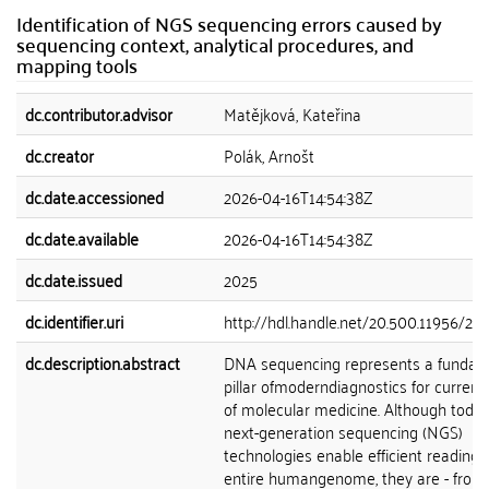
Identification of NGS sequencing errors caused by
sequencing context, analytical procedures, and
mapping tools
dc.contributor.advisor
Matějková, Kateřina
dc.creator
Polák, Arnošt
dc.date.accessioned
2026-04-16T14:54:38Z
dc.date.available
2026-04-16T14:54:38Z
dc.date.issued
2025
dc.identifier.uri
http://hdl.handle.net/20.500.11956/20
dc.description.abstract
DNA sequencing represents a fundam
pillar ofmoderndiagnostics for curren
of molecular medicine. Although today
next-generation sequencing (NGS)
technologies enable efficient reading 
entire humangenome, they are - from