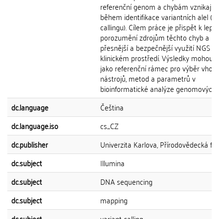
referenční genom a chybám vznikajíc
během identifikace variantních alel (va
callingu). Cílem práce je přispět k lep
porozumění zdrojům těchto chyb a po
přesnější a bezpečnější využití NGS v
klinickém prostředí. Výsledky mohou s
jako referenční rámec pro výběr vhod
nástrojů, metod a parametrů v
bioinformatické analýze genomových 
dc.language
Čeština
dc.language.iso
cs_CZ
dc.publisher
Univerzita Karlova, Přírodovědecká fak
dc.subject
Illumina
dc.subject
DNA sequencing
dc.subject
mapping
dc.subject
variant calling