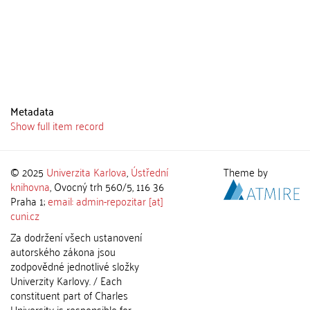
Metadata
Show full item record
© 2025
Univerzita Karlova
,
Ústřední
Theme by
knihovna
, Ovocný trh 560/5, 116 36
Praha 1;
email: admin-repozitar [at]
cuni.cz
Za dodržení všech ustanovení
autorského zákona jsou
zodpovědné jednotlivé složky
Univerzity Karlovy. / Each
constituent part of Charles
University is responsible for