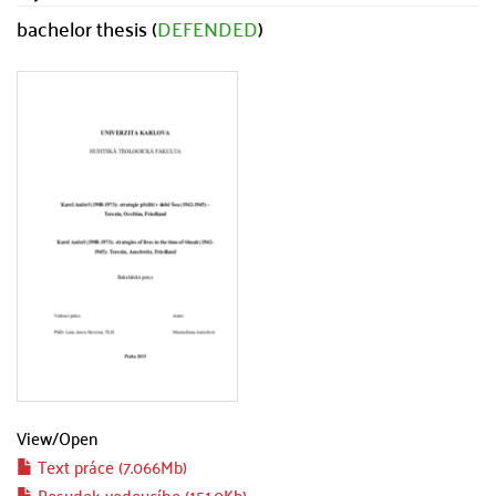
bachelor thesis (
DEFENDED
)
View/
Open
Text práce (7.066Mb)
Posudek vedoucího (151.0Kb)