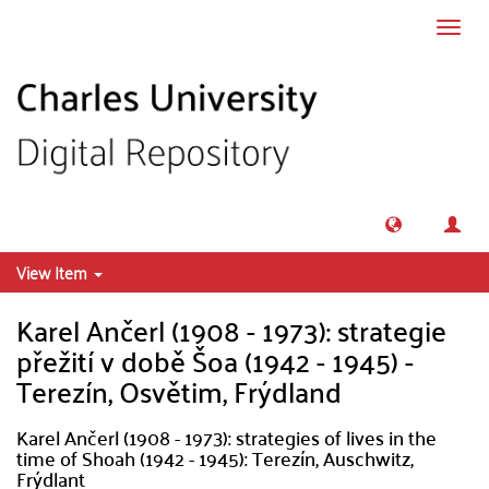
Skip to main content
Toggl
navig
View Item
Karel Ančerl (1908 - 1973): strategie
přežití v době Šoa (1942 - 1945) -
Terezín, Osvětim, Frýdland
Karel Ančerl (1908 - 1973): strategies of lives in the
time of Shoah (1942 - 1945): Terezín, Auschwitz,
Frýdlant