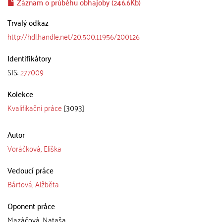
Záznam o průběhu obhajoby (246.6Kb)
Trvalý odkaz
http://hdl.handle.net/20.500.11956/200126
Identifikátory
SIS:
277009
Kolekce
Kvalifikační práce
[3093]
Autor
Voráčková, Eliška
Vedoucí práce
Bártová, Alžběta
Oponent práce
Mazáčová, Nataša