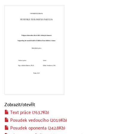
Zobrazit/
otevřít
Text práce (763.7Kb)
Posudek vedoucího (201.9Kb)
Posudek oponenta (242.8Kb)