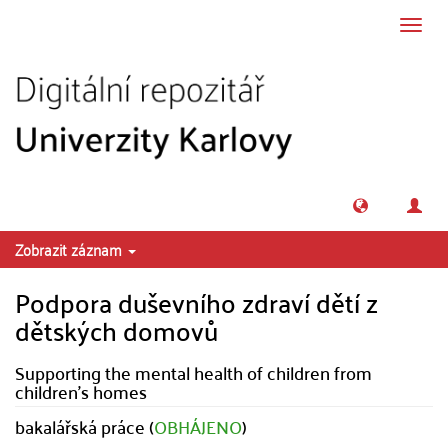
Přeskočit na obsah
Přepn
navig
Zobrazit záznam
Podpora duševního zdraví dětí z
dětských domovů
Supporting the mental health of children from
children's homes
bakalářská práce (
OBHÁJENO
)