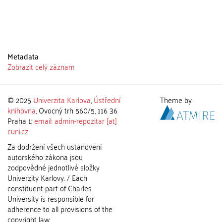
Metadata
Zobrazit celý záznam
© 2025
Univerzita Karlova
,
Ústřední
Theme by
knihovna
, Ovocný trh 560/5, 116 36
Praha 1;
email: admin-repozitar [at]
cuni.cz
Za dodržení všech ustanovení
autorského zákona jsou
zodpovědné jednotlivé složky
Univerzity Karlovy. / Each
constituent part of Charles
University is responsible for
adherence to all provisions of the
copyright law.