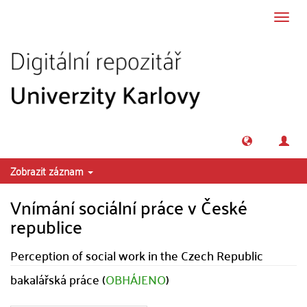
Přeskočit na obsah
Přepn
navig
Zobrazit záznam
Vnímání sociální práce v České
republice
Perception of social work in the Czech Republic
bakalářská práce (
OBHÁJENO
)