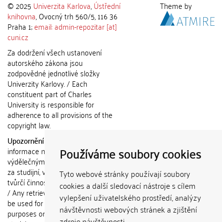
© 2025
Univerzita Karlova
,
Ústřední
Theme by
knihovna
, Ovocný trh 560/5, 116 36
Praha 1;
email: admin-repozitar [at]
cuni.cz
Za dodržení všech ustanovení
autorského zákona jsou
zodpovědné jednotlivé složky
Univerzity Karlovy. / Each
constituent part of Charles
University is responsible for
adherence to all provisions of the
copyright law.
Upozornění / Notice:
Získané
Používáme soubory cookies
informace nemohou být použity k
výdělečným účelům nebo vydávány
za studijní, vědeckou nebo jinou
Tyto webové stránky používají soubory
tvůrčí činnost jiné osoby než autora.
cookies a další sledovací nástroje s cílem
/ Any retrieved information shall not
vylepšení uživatelského prostředí, analýzy
be used for any commercial
návštěvnosti webových stránek a zjištění
purposes or claimed as results of
zdroje návštěvnosti.