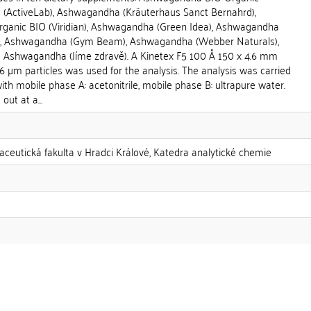
 (ActiveLab), Ashwagandha (Kräuterhaus Sanct Bernahrd),
ganic BIO (Viridian), Ashwagandha (Green Idea), Ashwagandha
), Ashwagandha (Gym Beam), Ashwagandha (Webber Naturals),
 Ashwagandha (Jíme zdravě). A Kinetex F5 100 Å 150 x 4.6 mm
.6 µm particles was used for the analysis. The analysis was carried
ith mobile phase A: acetonitrile, mobile phase B: ultrapure water.
out at a...
aceutická fakulta v Hradci Králové, Katedra analytické chemie