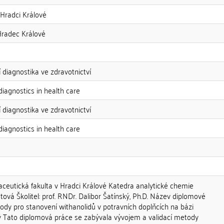
 Hradci Králové
Hradec Králové
í diagnostika ve zdravotnictví
diagnostics in health care
í diagnostika ve zdravotnictví
diagnostics in health care
aceutická fakulta v Hradci Králové Katedra analytické chemie
tová Školitel: prof. RNDr. Dalibor Šatínský, Ph.D. Název diplomové
dy pro stanovení withanolidů v potravních doplňcích na bázi
 Tato diplomová práce se zabývala vývojem a validací metody