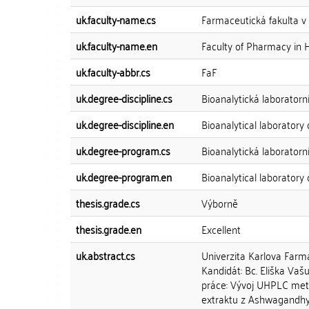
uk.faculty-name.cs
Farmaceutická fakulta v
uk.faculty-name.en
Faculty of Pharmacy in 
uk.faculty-abbr.cs
FaF
uk.degree-discipline.cs
Bioanalytická laboratorn
uk.degree-discipline.en
Bioanalytical laboratory 
uk.degree-program.cs
Bioanalytická laboratorn
uk.degree-program.en
Bioanalytical laboratory 
thesis.grade.cs
Výborně
thesis.grade.en
Excellent
uk.abstract.cs
Univerzita Karlova Farm
Kandidát: Bc. Eliška Vašu
práce: Vývoj UHPLC meto
extraktu z Ashwagandhy