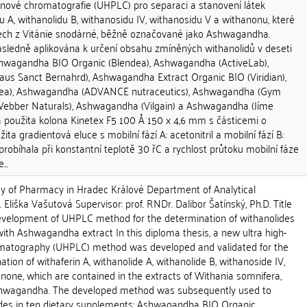
inové chromatografie (UHPLC) pro separaci a stanovení látek
du A, withanolidu B, withanosidu IV, withanosidu V a withanonu, které
tech z Vitánie snodárné, běžně označované jako Ashwagandha.
sledně aplikována k určení obsahu zmíněných withanolidů v deseti
shwagandha BIO Organic (Blendea), Ashwagandha (ActiveLab),
s Sanct Bernahrd), Ashwagandha Extract Organic BIO (Viridian),
ea), Ashwagandha (ADVANCE nutraceutics), Ashwagandha (Gym
bber Naturals), Ashwagandha (Vilgain) a Ashwagandha (Jíme
a použita kolona Kinetex F5 100 Å 150 x 4,6 mm s částicemi o
žita gradientová eluce s mobilní fází A: acetonitril a mobilní fází B:
probíhala při konstantní teplotě 30 řC a rychlost průtoku mobilní fáze
...
lty of Pharmacy in Hradec Králové Department of Analytical
Eliška Vašutová Supervisor: prof. RNDr. Dalibor Šatínský, Ph.D. Title
Development of UHPLC method for the determination of withanolides
ith Ashwagandha extract In this diploma thesis, a new ultra high-
omatography (UHPLC) method was developed and validated for the
tion of withaferin A, withanolide A, withanolide B, withanoside IV,
none, which are contained in the extracts of Withania somnifera,
wagandha. The developed method was subsequently used to
des in ten dietary supplements: Ashwagandha BIO Organic