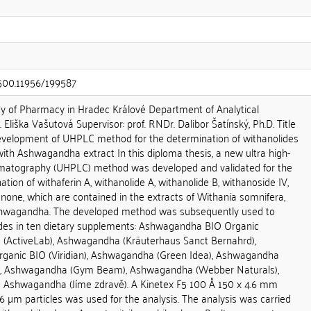
.500.11956/199587
lty of Pharmacy in Hradec Králové Department of Analytical
Eliška Vašutová Supervisor: prof. RNDr. Dalibor Šatínský, Ph.D. Title
Development of UHPLC method for the determination of withanolides
ith Ashwagandha extract In this diploma thesis, a new ultra high-
omatography (UHPLC) method was developed and validated for the
tion of withaferin A, withanolide A, withanolide B, withanoside IV,
none, which are contained in the extracts of Withania somnifera,
wagandha. The developed method was subsequently used to
des in ten dietary supplements: Ashwagandha BIO Organic
 (ActiveLab), Ashwagandha (Kräuterhaus Sanct Bernahrd),
ganic BIO (Viridian), Ashwagandha (Green Idea), Ashwagandha
), Ashwagandha (Gym Beam), Ashwagandha (Webber Naturals),
 Ashwagandha (Jíme zdravě). A Kinetex F5 100 Å 150 x 4.6 mm
.6 µm particles was used for the analysis. The analysis was carried