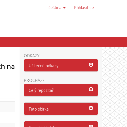
čeština
Přihlásit se
ODKAZY
ch na
Užitečné odkazy
PROCHÁZET
Celý repozitář
Tato sbírka