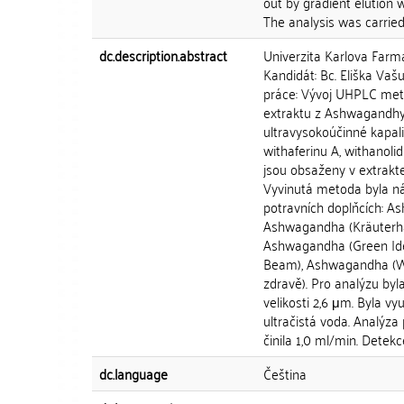
out by gradient elution w
The analysis was carried 
dc.description.abstract
Univerzita Karlova Farm
Kandidát: Bc. Eliška Vašu
práce: Vývoj UHPLC meto
extraktu z Ashwagandhy
ultravysokoúčinné kapal
withaferinu A, withanoli
jsou obsaženy v extrak
Vyvinutá metoda byla ná
potravních doplňcích: A
Ashwagandha (Kräuterhau
Ashwagandha (Green Id
Beam), Ashwagandha (We
zdravě). Pro analýzu byl
velikosti 2,6 μm. Byla vyu
ultračistá voda. Analýza 
činila 1,0 ml/min. Detekce
dc.language
Čeština