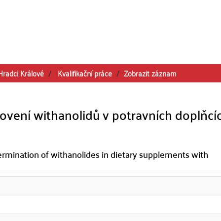
Hradci Králové
Kvalifikační práce
Zobrazit záznam
vení withanolidů v potravních doplňcí
mination of withanolides in dietary supplements with