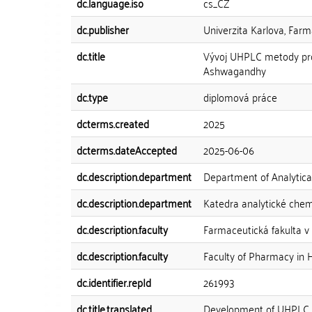
dc.language.iso
cs_CZ
dc.publisher
Univerzita Karlova, Farm
dc.title
Vývoj UHPLC metody pro 
Ashwagandhy
dc.type
diplomová práce
dcterms.created
2025
dcterms.dateAccepted
2025-06-06
dc.description.department
Department of Analytica
dc.description.department
Katedra analytické che
dc.description.faculty
Farmaceutická fakulta v
dc.description.faculty
Faculty of Pharmacy in 
dc.identifier.repId
261993
dc.title.translated
Development of UHPLC me