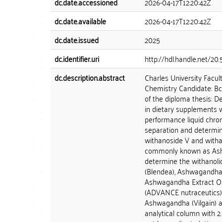
dc.date.accessioned
2026-04-17T12:20:42Z
dc.date.available
2026-04-17T12:20:42Z
dc.date.issued
2025
dc.identifier.uri
http://hdl.handle.net/20
dc.description.abstract
Charles University Facu
Chemistry Candidate: Bc. 
of the diploma thesis: 
in dietary supplements w
performance liquid chr
separation and determina
withanoside V and witha
commonly known as Ash
determine the withanoli
(Blendea), Ashwagandha
Ashwagandha Extract Or
(ADVANCE nutraceutics
Ashwagandha (Vilgain) a
analytical column with 2