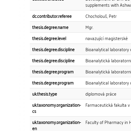
supplements with Ashw
dc.contributor.referee
Chocholouš, Petr
thesis.degree.name
Mgr.
thesis.degree.level
navazující magisterské
thesis.degree.discipline
Bioanalytical laboratory 
thesis.degree.discipline
Bioanalytická laboratorn
thesis.degree.program
Bioanalytická laboratorn
thesis.degree.program
Bioanalytical laboratory 
uk.thesis.type
diplomová práce
uk.taxonomy.organization-
Farmaceutická fakulta v
cs
uk.taxonomy.organization-
Faculty of Pharmacy in 
en