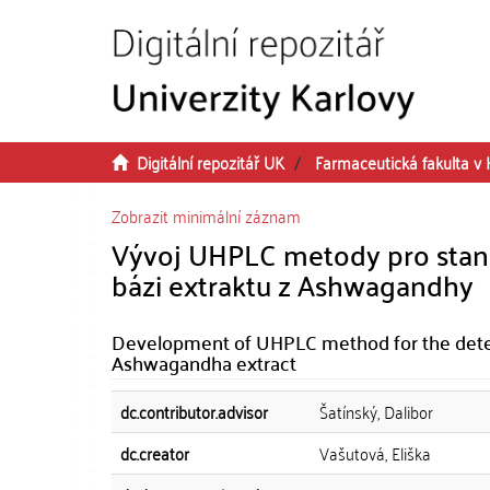
Přeskočit na obsah
Digitální repozitář UK
Farmaceutická fakulta v 
Zobrazit minimální záznam
Vývoj UHPLC metody pro stano
bázi extraktu z Ashwagandhy
Development of UHPLC method for the deter
Ashwagandha extract
dc.contributor.advisor
Šatínský, Dalibor
dc.creator
Vašutová, Eliška