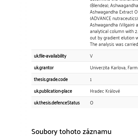
(Blendea), Ashwagandha
Ashwagandha Extract Or
(ADVANCE nutraceutics
Ashwagandha (Vilgain) a
analytical column with 2
out by gradient elution w
The analysis was carried 
uk.file-availability
V
uk.grantor
Univerzita Karlova, Farm
thesis.grade.code
1
uk.publication-place
Hradec Králové
uk.thesis.defenceStatus
O
Soubory tohoto záznamu