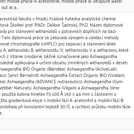
ith mobile phase A: acetonitrile, mobile phase B: ultrapure water.
out at a...
aceutická fakulta v Hradci Králové Katedra analytické chemie
tová Školitel: prof. RNDr. Dalibor Šatínský, Ph.D. Název diplomové
dy pro stanovení withanolidů v potravních doplňcích na bázi
 Tato diplomová práce se zabývala vývojem a validací metody
inové chromatografie (UHPLC) pro separaci a stanovení látek
du A, withanolidu B, withanosidu IV, withanosidu V a withanonu, které
tech z Vitánie snodárné, běžně označované jako Ashwagandha.
sledně aplikována k určení obsahu zmíněných withanolidů v deseti
shwagandha BIO Organic (Blendea), Ashwagandha (ActiveLab),
s Sanct Bernahrd), Ashwagandha Extract Organic BIO (Viridian),
ea), Ashwagandha (ADVANCE nutraceutics), Ashwagandha (Gym
bber Naturals), Ashwagandha (Vilgain) a Ashwagandha (Jíme
a použita kolona Kinetex F5 100 Å 150 x 4,6 mm s částicemi o
žita gradientová eluce s mobilní fází A: acetonitril a mobilní fází B:
probíhala při konstantní teplotě 30 řC a rychlost průtoku mobilní fáze
...