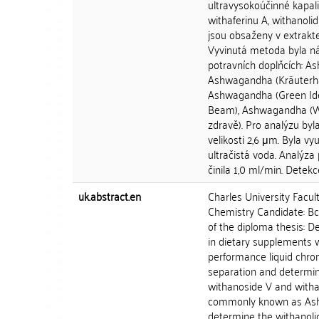
ultravysokoúčinné kapal
withaferinu A, withanoli
jsou obsaženy v extrak
Vyvinutá metoda byla ná
potravních doplňcích: A
Ashwagandha (Kräuterhau
Ashwagandha (Green Id
Beam), Ashwagandha (We
zdravě). Pro analýzu byl
velikosti 2,6 μm. Byla vyu
ultračistá voda. Analýza 
činila 1,0 ml/min. Detekce
uk.abstract.en
Charles University Facu
Chemistry Candidate: Bc. 
of the diploma thesis: 
in dietary supplements w
performance liquid chr
separation and determina
withanoside V and witha
commonly known as Ash
determine the withanoli