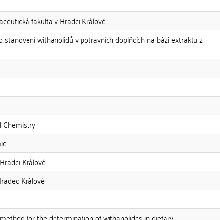
aceutická fakulta v Hradci Králové
stanovení withanolidů v potravních doplňcích na bázi extraktu z
l Chemistry
mie
 Hradci Králové
Hradec Králové
thod for the determination of withanolides in dietary