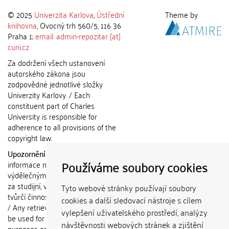
© 2025
Univerzita Karlova
,
Ústřední
Theme by
knihovna
, Ovocný trh 560/5, 116 36
Praha 1;
email: admin-repozitar [at]
cuni.cz
Za dodržení všech ustanovení
autorského zákona jsou
zodpovědné jednotlivé složky
Univerzity Karlovy. / Each
constituent part of Charles
University is responsible for
adherence to all provisions of the
copyright law.
Upozornění / Notice:
Získané
Používáme soubory cookies
informace nemohou být použity k
výdělečným účelům nebo vydávány
za studijní, vědeckou nebo jinou
Tyto webové stránky používají soubory
tvůrčí činnost jiné osoby než autora.
cookies a další sledovací nástroje s cílem
/ Any retrieved information shall not
vylepšení uživatelského prostředí, analýzy
be used for any commercial
návštěvnosti webových stránek a zjištění
purposes or claimed as results of