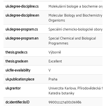
uk.degree-discipline.cs
Molekulární biologie a biochemie org
uk.degree-discipline.en
Molecular Biology and Biochemistry of
Organisms
uk.degree-program.cs
Speciální chemicko-biologické obory
uk.degree-program.en
Special Chemical and Biological
Programmes
thesis.grade.cs
Výborně
thesis.grade.en
Excellent
uk.file-availability
V
uk.publication.place
Praha
uk.grantor
Univerzita Karlova, Přírodovědecká fak
Katedra botaniky
dc.identifier.lisID
990011127400106986