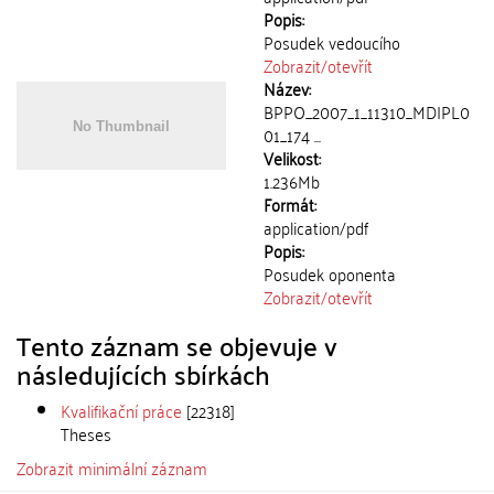
Popis:
Posudek vedoucího
Zobrazit/
otevřít
Název:
BPPO_2007_1_11310_MDIPL0
01_174 ...
Velikost:
1.236Mb
Formát:
application/pdf
Popis:
Posudek oponenta
Zobrazit/
otevřít
Tento záznam se objevuje v
následujících sbírkách
Kvalifikační práce
[22318]
Theses
Zobrazit minimální záznam