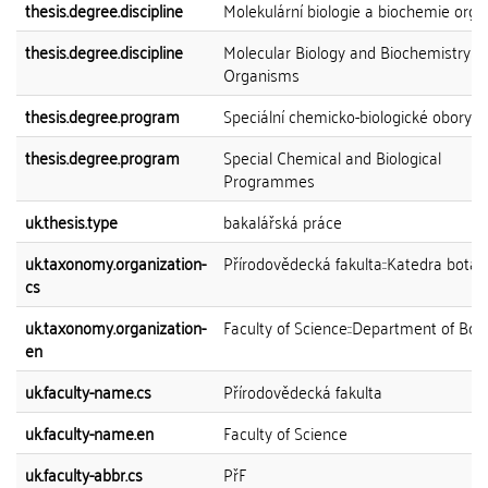
thesis.degree.discipline
Molekulární biologie a biochemie org
thesis.degree.discipline
Molecular Biology and Biochemistry of
Organisms
thesis.degree.program
Speciální chemicko-biologické obory
thesis.degree.program
Special Chemical and Biological
Programmes
uk.thesis.type
bakalářská práce
uk.taxonomy.organization-
Přírodovědecká fakulta::Katedra botan
cs
uk.taxonomy.organization-
Faculty of Science::Department of Bot
en
uk.faculty-name.cs
Přírodovědecká fakulta
uk.faculty-name.en
Faculty of Science
uk.faculty-abbr.cs
PřF