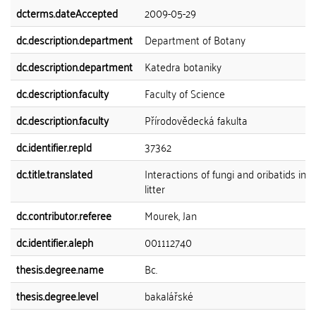
dcterms.dateAccepted
2009-05-29
dc.description.department
Department of Botany
dc.description.department
Katedra botaniky
dc.description.faculty
Faculty of Science
dc.description.faculty
Přírodovědecká fakulta
dc.identifier.repId
37362
dc.title.translated
Interactions of fungi and oribatids in f
litter
dc.contributor.referee
Mourek, Jan
dc.identifier.aleph
001112740
thesis.degree.name
Bc.
thesis.degree.level
bakalářské