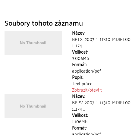
Soubory tohoto záznamu
Název:
BPTX_2007_1_11310_MDIPL00
1_174 ...
Velikost:
3.006Mb
Formát:
application/pdf
Popis:
Text práce
Zobrazit/
otevřít
Název:
BPPV_2007_1_11310_MDIPL00
1_174 ...
Velikost:
1.106Mb
Formát:
application/pdf