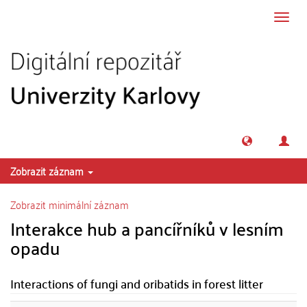
Přeskočit na obsah
Přepn
navig
Zobrazit záznam
Zobrazit minimální záznam
Interakce hub a pancířníků v lesním
opadu
Interactions of fungi and oribatids in forest litter