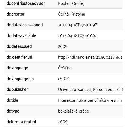
dc.contributor.advisor
Koukol, Ondřej
dc.creator
Černá, Kristýna
dc.date.accessioned
2017-04-18T07:40:09Z
dc.date.available
2017-04-18T07:40:09Z
dc.date.issued
2009
dc.identifier.uri
http://hdl.handle.net/20.500.11956/19
dc.language
Čeština
dc.language.iso
cs_CZ
dc.publisher
Univerzita Karlova, Přírodovědecká fak
dc.title
Interakce hub a pancířníků v lesním 
dc.type
bakalářská práce
dcterms.created
2009