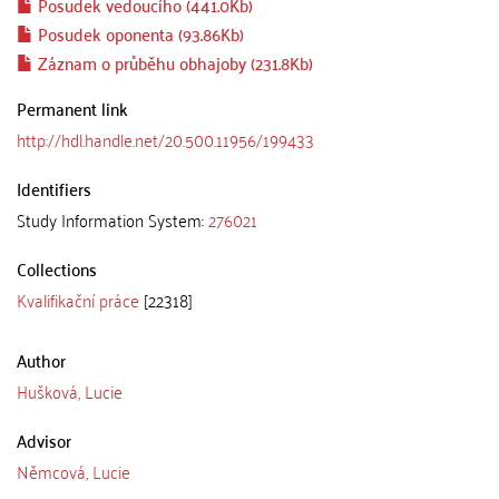
Posudek vedoucího (441.0Kb)
Posudek oponenta (93.86Kb)
Záznam o průběhu obhajoby (231.8Kb)
Permanent link
http://hdl.handle.net/20.500.11956/199433
Identifiers
Study Information System:
276021
Collections
Kvalifikační práce
[22318]
Author
Hušková, Lucie
Advisor
Němcová, Lucie