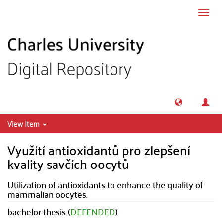
Skip to main content
Toggl
navig
View Item
Využití antioxidantů pro zlepšení
kvality savčích oocytů
Utilization of antioxidants to enhance the quality of
mammalian oocytes.
bachelor thesis (
DEFENDED
)