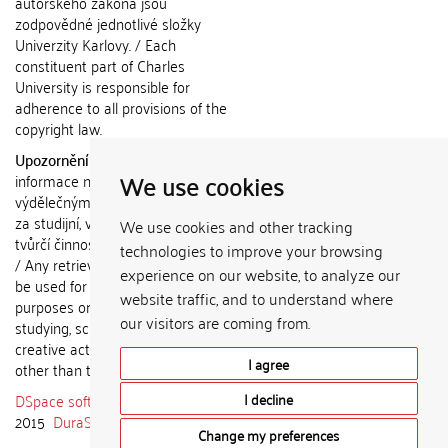
autorského zákona jsou
zodpovědné jednotlivé složky
Univerzity Karlovy. / Each
constituent part of Charles
University is responsible for
adherence to all provisions of the
copyright law.
Upozornění / Notice:
Získané
We use cookies
informace nemohou být použity k
výdělečným účelům nebo vydávány
za studijní, vědeckou nebo jinou
We use cookies and other tracking
tvůrčí činnost jiné osoby než autora.
technologies to improve your browsing
/ Any retrieved information shall not
experience on our website, to analyze our
be used for any commercial
website traffic, and to understand where
purposes or claimed as results of
our visitors are coming from.
studying, scientific or any other
creative activities of any person
I agree
other than the author.
DSpace software
copyright © 2002-
I decline
2015
DuraSpace
Change my preferences