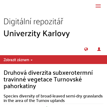
Přeskočit na obsah
Přepn
navig
Zobrazit záznam
Druhová diverzita subxerotermní
travinné vegetace Turnovské
pahorkatiny
Species diversity of broad-leaved semi-dry grasslands
in the area of the Turnov uplands