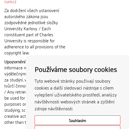
cuni.cz
Za dodržení všech ustanovení
autorského zákona jsou
zodpovědné jednotlivé složky
Univerzity Karlovy. / Each
constituent part of Charles
University is responsible for
adherence to all provisions of the
copyright law.
Upozornění / Notice:
Získané
Používáme soubory cookies
informace nemohou být použity k
výdělečným účelům nebo vydávány
za studijní, vědeckou nebo jinou
Tyto webové stránky používají soubory
tvůrčí činnost jiné osoby než autora.
cookies a další sledovací nástroje s cílem
/ Any retrieved information shall not
vylepšení uživatelského prostředí, analýzy
be used for any commercial
návštěvnosti webových stránek a zjištění
purposes or claimed as results of
zdroje návštěvnosti.
studying, scientific or any other
creative activities of any person
Souhlasím
other than the author.