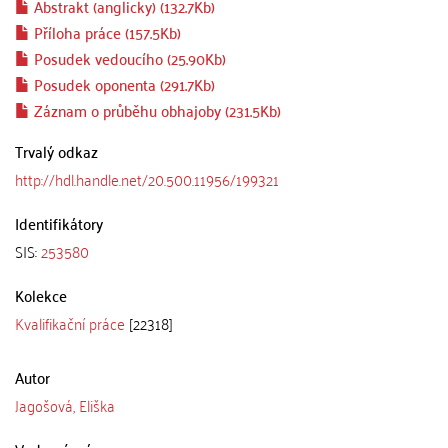
Abstrakt (anglicky) (132.7Kb)
Příloha práce (157.5Kb)
Posudek vedoucího (25.90Kb)
Posudek oponenta (291.7Kb)
Záznam o průběhu obhajoby (231.5Kb)
Trvalý odkaz
http://hdl.handle.net/20.500.11956/199321
Identifikátory
SIS:
253580
Kolekce
Kvalifikační práce
[22318]
Autor
Jagošová, Eliška