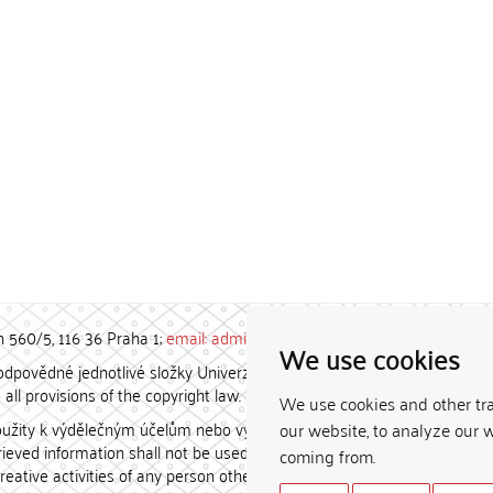
h 560/5, 116 36 Praha 1;
email: admin-repozitar [at] cuni.cz
We use cookies
povědné jednotlivé složky Univerzity Karlovy. / Each constituent
all provisions of the copyright law.
We use cookies and other tr
užity k výdělečným účelům nebo vydávány za studijní, vědeckou
our website, to analyze our w
etrieved information shall not be used for any commercial purposes
coming from.
creative activities of any person other than the author.