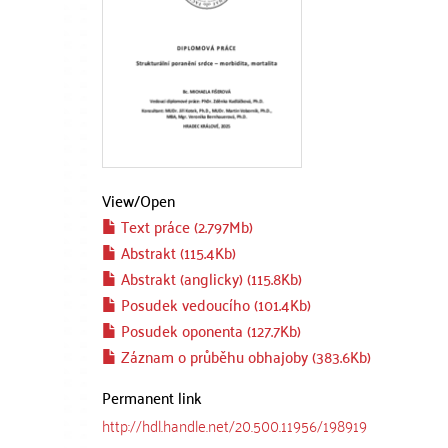
View/
Open
Text práce (2.797Mb)
Abstrakt (115.4Kb)
Abstrakt (anglicky) (115.8Kb)
Posudek vedoucího (101.4Kb)
Posudek oponenta (127.7Kb)
Záznam o průběhu obhajoby (383.6Kb)
Permanent link
http://hdl.handle.net/20.500.11956/198919