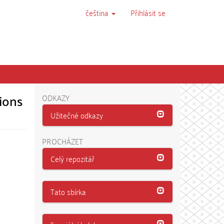
čeština
Přihlásit se
tions
ODKAZY
Užitečné odkazy
PROCHÁZET
Celý repozitář
Tato sbírka