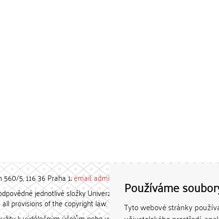
h 560/5, 116 36 Praha 1;
email: admin-repozitar [at] cuni.cz
Používáme soubor
povědné jednotlivé složky Univerzity Karlovy. / Each constituent
all provisions of the copyright law.
Tyto webové stránky používaj
užity k výdělečným účelům nebo vydávány za studijní, vědeckou
uživatelského prostředí, ana