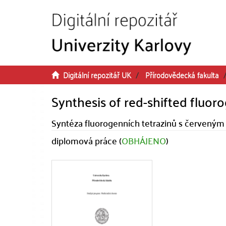
Přeskočit na obsah
Digitální repozitář UK
Přírodovědecká fakulta
Synthesis of red-shifted fluor
Syntéza fluorogenních tetrazinů s červeným
diplomová práce (
OBHÁJENO
)