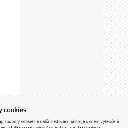
Theme by
y cookies
í soubory cookies a další sledovací nástroje s cílem vylepšení
lýzy návštěvnosti webových stránek a zjištění zdroje