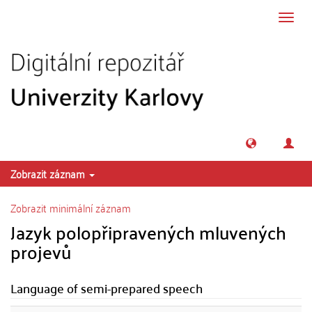
Přeskočit na obsah
Přepn
navig
Zobrazit záznam
Zobrazit minimální záznam
Jazyk polopřipravených mluvených
projevů
Language of semi-prepared speech