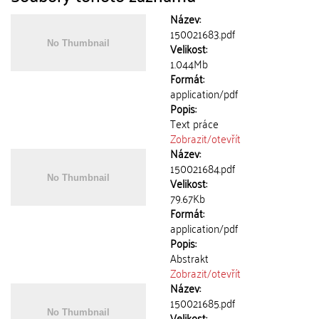
Název:
150021683.pdf
Velikost:
1.044Mb
Formát:
application/pdf
Popis:
Text práce
Zobrazit/
otevřít
Název:
150021684.pdf
Velikost:
79.67Kb
Formát:
application/pdf
Popis:
Abstrakt
Zobrazit/
otevřít
Název:
150021685.pdf
Velikost: