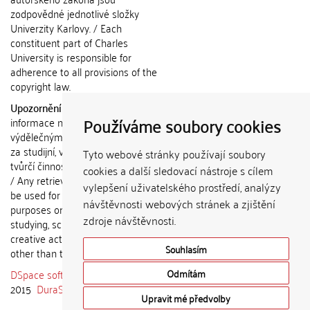
zodpovědné jednotlivé složky
Univerzity Karlovy. / Each
constituent part of Charles
University is responsible for
adherence to all provisions of the
copyright law.
Upozornění / Notice:
Získané
Používáme soubory cookies
informace nemohou být použity k
výdělečným účelům nebo vydávány
za studijní, vědeckou nebo jinou
Tyto webové stránky používají soubory
tvůrčí činnost jiné osoby než autora.
cookies a další sledovací nástroje s cílem
/ Any retrieved information shall not
vylepšení uživatelského prostředí, analýzy
be used for any commercial
návštěvnosti webových stránek a zjištění
purposes or claimed as results of
zdroje návštěvnosti.
studying, scientific or any other
creative activities of any person
Souhlasím
other than the author.
DSpace software
copyright © 2002-
Odmítám
2015
DuraSpace
Upravit mé předvolby