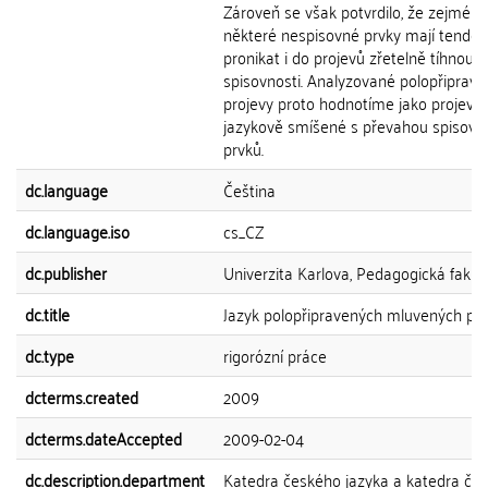
Zároveň se však potvrdilo, že zejména
některé nespisovné prvky mají tenden
pronikat i do projevů zřetelně tíhnoucí
spisovnosti. Analyzované polopřiprav
projevy proto hodnotíme jako projevy
jazykově smíšené s převahou spisovn
prvků.
dc.language
Čeština
dc.language.iso
cs_CZ
dc.publisher
Univerzita Karlova, Pedagogická fakul
dc.title
Jazyk polopřipravených mluvených pro
dc.type
rigorózní práce
dcterms.created
2009
dcterms.dateAccepted
2009-02-04
dc.description.department
Katedra českého jazyka a katedra če