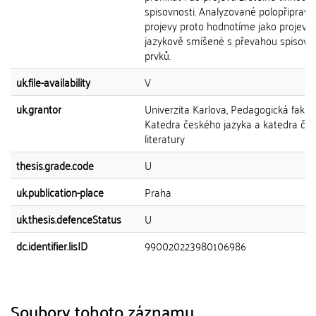
spisovnosti. Analyzované polopřiprav
projevy proto hodnotíme jako projevy
jazykově smíšené s převahou spisovn
prvků.
uk.file-availability
V
uk.grantor
Univerzita Karlova, Pedagogická fakult
Katedra českého jazyka a katedra če
literatury
thesis.grade.code
U
uk.publication-place
Praha
uk.thesis.defenceStatus
U
dc.identifier.lisID
990020223980106986
Soubory tohoto záznamu