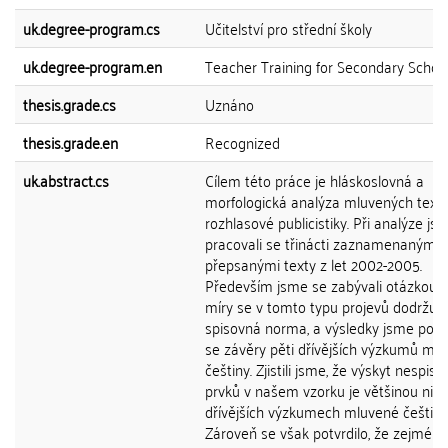
uk.degree-program.cs
Učitelství pro střední školy
uk.degree-program.en
Teacher Training for Secondary Schoo
thesis.grade.cs
Uznáno
thesis.grade.en
Recognized
uk.abstract.cs
Cílem této práce je hláskoslovná a
morfologická analýza mluvených text
rozhlasové publicistiky. Při analýze js
pracovali se třinácti zaznamenanými 
přepsanými texty z let 2002-2005.
Především jsme se zabývali otázkou, 
míry se v tomto typu projevů dodržuje
spisovná norma, a výsledky jsme poro
se závěry pěti dřívějších výzkumů ml
češtiny. Zjistili jsme, že výskyt nespis
prvků v našem vzorku je většinou nižš
dřívějších výzkumech mluvené češtiny
Zároveň se však potvrdilo, že zejména