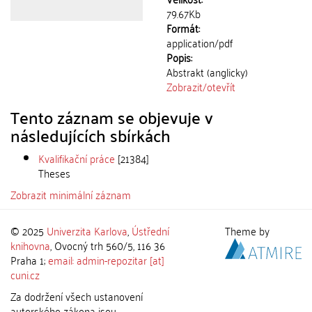
79.67Kb
Formát:
application/pdf
Popis:
Abstrakt (anglicky)
Zobrazit/
otevřít
Tento záznam se objevuje v
následujících sbírkách
Kvalifikační práce
[21384]
Theses
Zobrazit minimální záznam
© 2025
Univerzita Karlova
,
Ústřední
Theme by
knihovna
, Ovocný trh 560/5, 116 36
Praha 1;
email: admin-repozitar [at]
cuni.cz
Za dodržení všech ustanovení
autorského zákona jsou