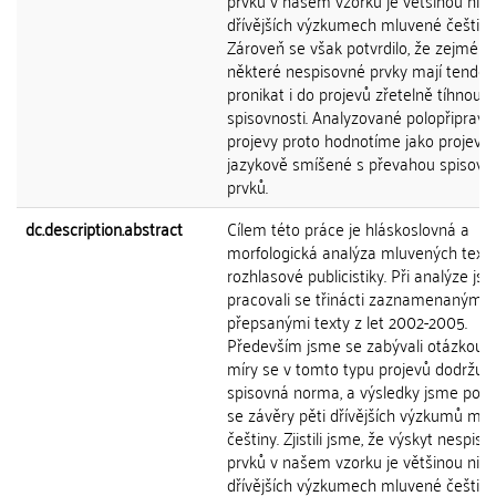
prvků v našem vzorku je většinou nižš
dřívějších výzkumech mluvené češtiny
Zároveň se však potvrdilo, že zejména
některé nespisovné prvky mají tenden
pronikat i do projevů zřetelně tíhnoucí
spisovnosti. Analyzované polopřiprav
projevy proto hodnotíme jako projevy
jazykově smíšené s převahou spisovn
prvků.
dc.description.abstract
Cílem této práce je hláskoslovná a
morfologická analýza mluvených text
rozhlasové publicistiky. Při analýze js
pracovali se třinácti zaznamenanými 
přepsanými texty z let 2002-2005.
Především jsme se zabývali otázkou, 
míry se v tomto typu projevů dodržuje
spisovná norma, a výsledky jsme poro
se závěry pěti dřívějších výzkumů ml
češtiny. Zjistili jsme, že výskyt nespis
prvků v našem vzorku je většinou nižš
dřívějších výzkumech mluvené češtiny