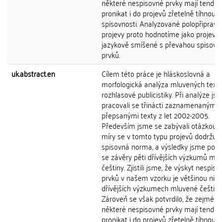
některé nespisovné prvky mají tenden
pronikat i do projevů zřetelně tíhnoucí
spisovnosti. Analyzované polopřiprav
projevy proto hodnotíme jako projevy
jazykově smíšené s převahou spisovn
prvků.
uk.abstract.en
Cílem této práce je hláskoslovná a
morfologická analýza mluvených text
rozhlasové publicistiky. Při analýze js
pracovali se třinácti zaznamenanými 
přepsanými texty z let 2002-2005.
Především jsme se zabývali otázkou, 
míry se v tomto typu projevů dodržuje
spisovná norma, a výsledky jsme poro
se závěry pěti dřívějších výzkumů ml
češtiny. Zjistili jsme, že výskyt nespis
prvků v našem vzorku je většinou nižš
dřívějších výzkumech mluvené češtiny
Zároveň se však potvrdilo, že zejména
některé nespisovné prvky mají tenden
pronikat i do projevů zřetelně tíhnoucí