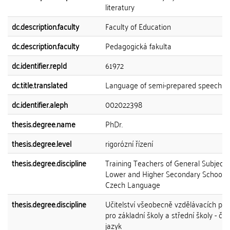
literatury
dc.description.faculty
Faculty of Education
dc.description.faculty
Pedagogická fakulta
dc.identifier.repId
61972
dc.title.translated
Language of semi-prepared speech
dc.identifier.aleph
002022398
thesis.degree.name
PhDr.
thesis.degree.level
rigorózní řízení
thesis.degree.discipline
Training Teachers of General Subjects
Lower and Higher Secondary Schools 
Czech Language
thesis.degree.discipline
Učitelství všeobecně vzdělávacích př
pro základní školy a střední školy - če
jazyk