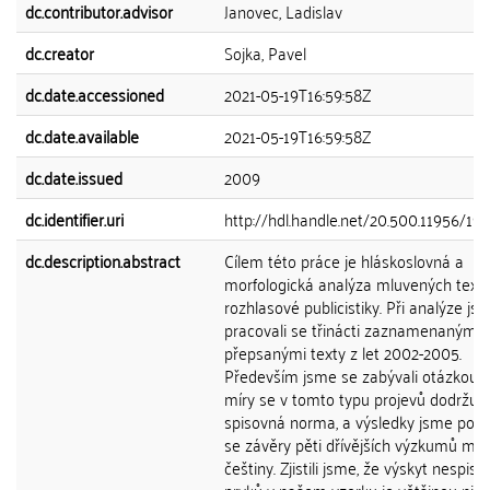
dc.contributor.advisor
Janovec, Ladislav
dc.creator
Sojka, Pavel
dc.date.accessioned
2021-05-19T16:59:58Z
dc.date.available
2021-05-19T16:59:58Z
dc.date.issued
2009
dc.identifier.uri
http://hdl.handle.net/20.500.11956/19
dc.description.abstract
Cílem této práce je hláskoslovná a
morfologická analýza mluvených text
rozhlasové publicistiky. Při analýze js
pracovali se třinácti zaznamenanými 
přepsanými texty z let 2002-2005.
Především jsme se zabývali otázkou, 
míry se v tomto typu projevů dodržuje
spisovná norma, a výsledky jsme poro
se závěry pěti dřívějších výzkumů ml
češtiny. Zjistili jsme, že výskyt nespis