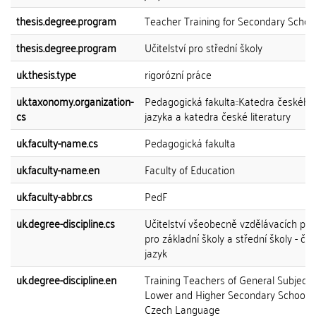
thesis.degree.program
Teacher Training for Secondary Schoo
thesis.degree.program
Učitelství pro střední školy
uk.thesis.type
rigorózní práce
uk.taxonomy.organization-
Pedagogická fakulta::Katedra českého
cs
jazyka a katedra české literatury
uk.faculty-name.cs
Pedagogická fakulta
uk.faculty-name.en
Faculty of Education
uk.faculty-abbr.cs
PedF
uk.degree-discipline.cs
Učitelství všeobecně vzdělávacích př
pro základní školy a střední školy - če
jazyk
uk.degree-discipline.en
Training Teachers of General Subjects
Lower and Higher Secondary Schools 
Czech Language