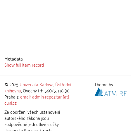
Metadata
Show full item record
© 2025
Univerzita Karlova
,
Ústřední
Theme by
knihovna
, Ovocný trh 560/5, 116 36
Praha 1;
email: admin-repozitar [at]
cuni.cz
Za dodržení všech ustanovení
autorského zákona jsou
zodpovědné jednotlivé složky
Univerzity Karlovy. / Each