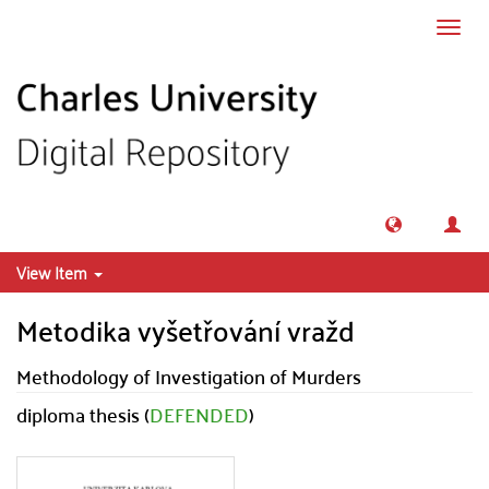
Skip to main content
Toggl
navig
View Item
Metodika vyšetřování vražd
Methodology of Investigation of Murders
diploma thesis (
DEFENDED
)