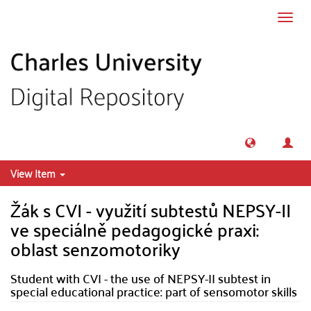
Skip to main content
Toggl
navig
View Item
Žák s CVI - využití subtestů NEPSY-II
ve speciálně pedagogické praxi:
oblast senzomotoriky
Student with CVI - the use of NEPSY-II subtest in
special educational practice: part of sensomotor skills