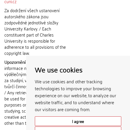
cuni.cz
Za dodržení všech ustanovení
autorského zákona jsou
zodpovědné jednotlivé složky
Univerzity Karlovy. / Each
constituent part of Charles
University is responsible for
adherence to all provisions of the
copyright law.
Upozornění / Notice:
Získané
We use cookies
informace nemohou být použity k
výdělečným účelům nebo vydávány
za studijní, vědeckou nebo jinou
We use cookies and other tracking
tvůrčí činnost jiné osoby než autora.
technologies to improve your browsing
/ Any retrieved information shall not
experience on our website, to analyze our
be used for any commercial
website traffic, and to understand where
purposes or claimed as results of
our visitors are coming from.
studying, scientific or any other
creative activities of any person
I agree
other than the author.