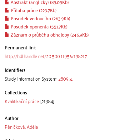
Abstrakt (anglicky) (83.03Kb)
Příloha práce (229.7Kb)
Posudek vedoucího (263.9Kb)
Posudek oponenta (551.7Kb)
Záznam o průběhu obhajoby (246.9Kb)
Permanent link
http://hdl.handle.net/20.500.11956/198217
Identifiers
Study Information System:
280951
Collections
Kvalifikační práce
[21384]
Author
Pěničková, Adéla