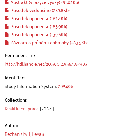
Abstrakt (v jazyce výuky) (91.02Kb)
Posudek vedoucího (283.8Kb)
Posudek oponenta (162.4Kb)
Posudek oponenta (185.9Kb)
Posudek oponenta (139.6Kb)
Záznam o průběhu obhajoby (283.5Kb)
Permanent link
http://hdl.handle.net/20.500.11956/197903
Identifiers
Study Information System:
205406
Collections
Kvalifikační práce
[20621]
Author
Bezhanishvili, Levan