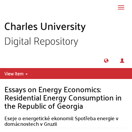
Skip to main content
Toggl
navig
View Item
Essays on Energy Economics:
Residential Energy Consumption in
the Republic of Georgia
Eseje o energetické ekonomii: Spotřeba energie v
domácnostech v Gruzii