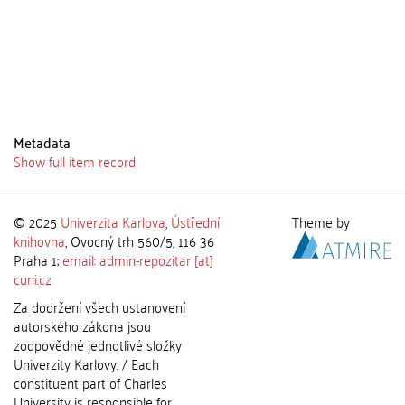
Metadata
Show full item record
© 2025
Univerzita Karlova
,
Ústřední
Theme by
knihovna
, Ovocný trh 560/5, 116 36
Praha 1;
email: admin-repozitar [at]
cuni.cz
Za dodržení všech ustanovení
autorského zákona jsou
zodpovědné jednotlivé složky
Univerzity Karlovy. / Each
constituent part of Charles
University is responsible for