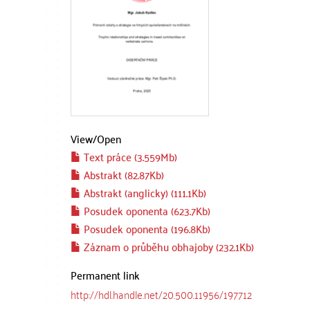
View/
Open
Text práce (3.559Mb)
Abstrakt (82.87Kb)
Abstrakt (anglicky) (111.1Kb)
Posudek oponenta (623.7Kb)
Posudek oponenta (196.8Kb)
Záznam o průběhu obhajoby (232.1Kb)
Permanent link
http://hdl.handle.net/20.500.11956/197712