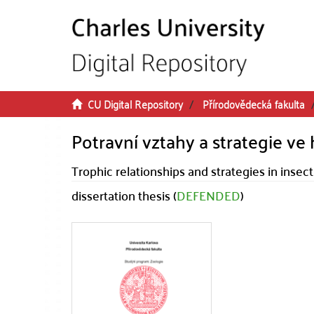
Skip to main content
CU Digital Repository
Přírodovědecká fakulta
Potravní vztahy a strategie v
Trophic relationships and strategies in inse
dissertation thesis (
DEFENDED
)