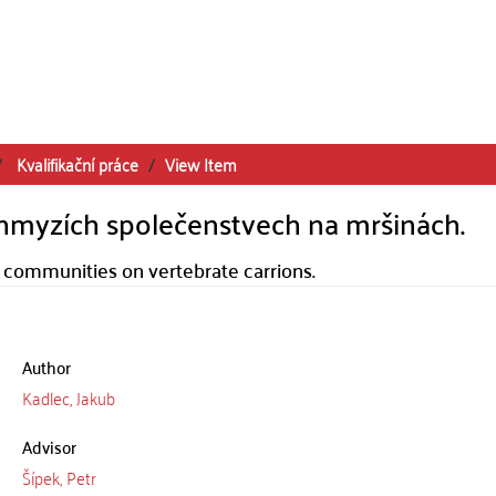
Kvalifikační práce
View Item
e hmyzích společenstvech na mršinách.
ct communities on vertebrate carrions.
Author
Kadlec, Jakub
Advisor
Šípek, Petr