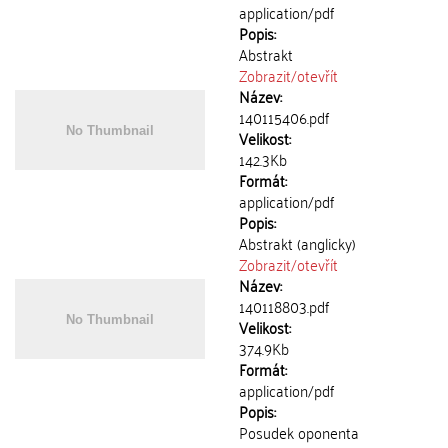
application/pdf
Popis:
Abstrakt
Zobrazit/
otevřít
Název:
140115406.pdf
Velikost:
142.3Kb
Formát:
application/pdf
Popis:
Abstrakt (anglicky)
Zobrazit/
otevřít
Název:
140118803.pdf
Velikost:
374.9Kb
Formát:
application/pdf
Popis:
Posudek oponenta