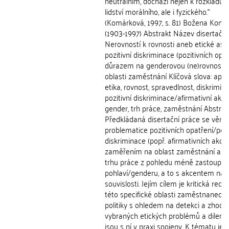
neutrálním, dochází nejen k rozkladu 
lidství morálního, ale i fyzického."
(Komárková, 1997, s. 81) Božena Kom
(1903-1997) Abstrakt Název disertační
Nerovností k rovnosti aneb etické asp
pozitivní diskriminace (pozitivních opat
důrazem na genderovou (ne)rovnost 
oblasti zaměstnání Klíčová slova: apli
etika, rovnost, spravedlnost, diskrimina
pozitivní diskriminace/afirmativní akce
gender, trh práce, zaměstnání Abstrak
Předkládaná disertační práce se věnu
problematice pozitivních opatření/pozi
diskriminace (popř. afirmativních akcí)
zaměřením na oblast zaměstnání a šíře
trhu práce z pohledu méně zastoupe
pohlaví/genderu, a to s akcentem na 
souvislosti. Jejím cílem je kritická rece
této specifické oblasti zaměstnaneck
politiky s ohledem na detekci a zhodn
vybraných etických problémů a dilemat
jsou s ní v praxi spojeny. K tématu je