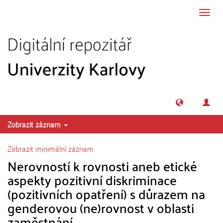
Přeskočit na obsah
Přepn
navig
Zobrazit záznam
Zobrazit minimální záznam
Nerovností k rovnosti aneb etické
aspekty pozitivní diskriminace
(pozitivních opatření) s důrazem na
genderovou (ne)rovnost v oblasti
zaměstnání