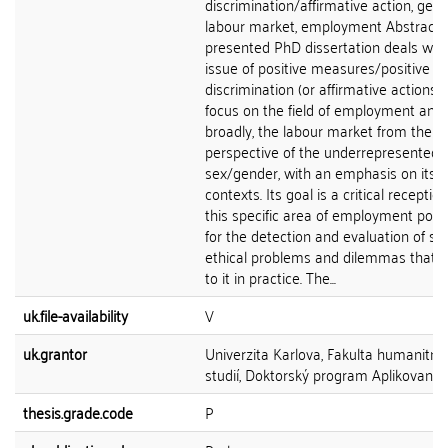
discrimination/affirmative action, gend
labour market, employment Abstract 
presented PhD dissertation deals with
issue of positive measures/positive
discrimination (or affirmative actions) 
focus on the field of employment and
broadly, the labour market from the
perspective of the underrepresented
sex/gender, with an emphasis on its e
contexts. Its goal is a critical reception
this specific area of employment polic
for the detection and evaluation of se
ethical problems and dilemmas that r
to it in practice. The...
uk.file-availability
V
uk.grantor
Univerzita Karlova, Fakulta humanitní
studií, Doktorský program Aplikovaná 
thesis.grade.code
P