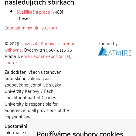
následujících sbírkách
Kvalifikační práce
[7488]
Theses
Zobrazit minimální záznam
© 2025
Univerzita Karlova
,
Ústřední
Theme by
knihovna
, Ovocný trh 560/5, 116 36
Praha 1;
email: admin-repozitar [at]
cuni.cz
Za dodržení všech ustanovení
autorského zákona jsou
zodpovědné jednotlivé složky
Univerzity Karlovy. / Each
constituent part of Charles
University is responsible for
adherence to all provisions of the
copyright law.
Upozornění / Notice:
Získané
Používáme soubory cookies
informace nemohou být použity k