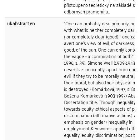
přistoupeno teoreticky na základě stu
odborných pramenů a...
uk.abstract.en
"One can probably deal primarily, or on
with what is neither completely dark (e
nor completely clear (good) - one can
avert one's view of evil, of darkness, or
good, of the sun. One can only conte
the vague - a combination of both." (We
1996, s. 39). Simone Weil (1909-1943) 
never live innocently, apart from good
evil. If they try to be morally neutral, n
their moral, but also their physical hu
is destroyed. (Komárková, 1997, s. 81)
Božena Komárková (1903-1997) Abstr
Dissertation title: Through inequality
towards equity: ethical aspects of posi
discrimination (affirmative actions) wi
emphasis on gender (in)equality in
employment Key words: applied ethics
equality, equity, discrimination, positiv