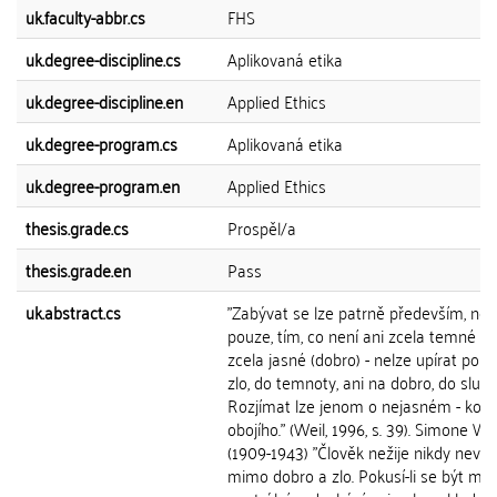
uk.faculty-abbr.cs
FHS
uk.degree-discipline.cs
Aplikovaná etika
uk.degree-discipline.en
Applied Ethics
uk.degree-program.cs
Aplikovaná etika
uk.degree-program.en
Applied Ethics
thesis.grade.cs
Prospěl/a
thesis.grade.en
Pass
uk.abstract.cs
"Zabývat se lze patrně především, ne
pouze, tím, co není ani zcela temné (zlo
zcela jasné (dobro) - nelze upírat pohl
zlo, do temnoty, ani na dobro, do slunc
Rozjímat lze jenom o nejasném - kom
obojího." (Weil, 1996, s. 39). Simone We
(1909-1943) "Člověk nežije nikdy nevin
mimo dobro a zlo. Pokusí-li se být mr