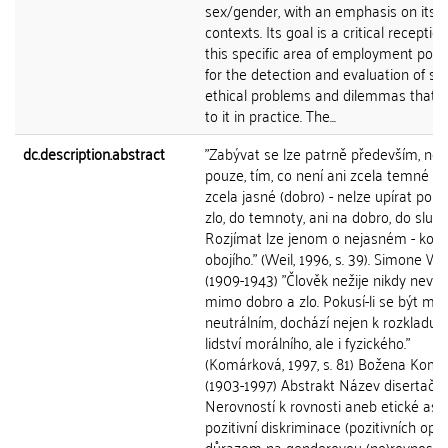
sex/gender, with an emphasis on its e
contexts. Its goal is a critical reception
this specific area of employment polic
for the detection and evaluation of se
ethical problems and dilemmas that r
to it in practice. The...
dc.description.abstract
"Zabývat se lze patrně především, ne
pouze, tím, co není ani zcela temné (zlo
zcela jasné (dobro) - nelze upírat pohl
zlo, do temnoty, ani na dobro, do slunc
Rozjímat lze jenom o nejasném - kom
obojího." (Weil, 1996, s. 39). Simone We
(1909-1943) "Člověk nežije nikdy nevin
mimo dobro a zlo. Pokusí-li se být mr
neutrálním, dochází nejen k rozkladu 
lidství morálního, ale i fyzického."
(Komárková, 1997, s. 81) Božena Kom
(1903-1997) Abstrakt Název disertační
Nerovností k rovnosti aneb etické asp
pozitivní diskriminace (pozitivních opat
důrazem na genderovou (ne)rovnost 