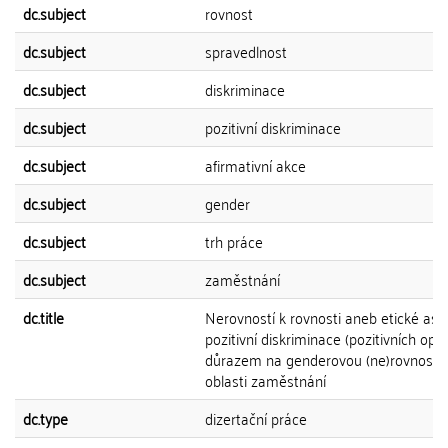
dc.subject
rovnost
dc.subject
spravedlnost
dc.subject
diskriminace
dc.subject
pozitivní diskriminace
dc.subject
afirmativní akce
dc.subject
gender
dc.subject
trh práce
dc.subject
zaměstnání
dc.title
Nerovností k rovnosti aneb etické asp
pozitivní diskriminace (pozitivních opat
důrazem na genderovou (ne)rovnost 
oblasti zaměstnání
dc.type
dizertační práce