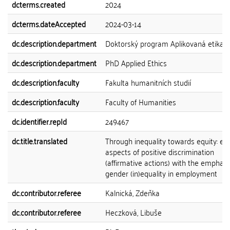
dcterms.created
2024
dcterms.dateAccepted
2024-03-14
dc.description.department
Doktorský program Aplikovaná etika
dc.description.department
PhD Applied Ethics
dc.description.faculty
Fakulta humanitních studií
dc.description.faculty
Faculty of Humanities
dc.identifier.repId
249467
dc.title.translated
Through inequality towards equity: eth
aspects of positive discrimination
(affirmative actions) with the emphasi
gender (in)equality in employment
dc.contributor.referee
Kalnická, Zdeňka
dc.contributor.referee
Heczková, Libuše