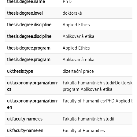
thesis.degree.name
Ph.D.
thesis.degree.level
doktorské
thesis.degree.discipline
Applied Ethics
thesis.degree.discipline
Aplikovaná etika
thesis.degree.program
Applied Ethics
thesis.degree.program
Aplikovaná etika
uk.thesis.type
dizertační práce
uk.taxonomy.organization-
Fakulta humanitních studií::Doktorský
cs
program Aplikovaná etika
uk.taxonomy.organization-
Faculty of Humanities::PhD Applied Eth
en
uk.faculty-name.cs
Fakulta humanitních studií
uk.faculty-name.en
Faculty of Humanities