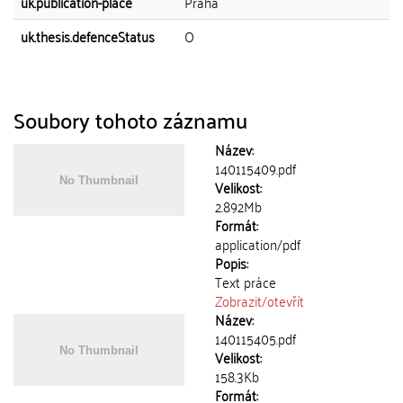
uk.publication-place
Praha
uk.thesis.defenceStatus
O
Soubory tohoto záznamu
Název:
140115409.pdf
Velikost:
2.892Mb
Formát:
application/pdf
Popis:
Text práce
Zobrazit/
otevřít
Název:
140115405.pdf
Velikost:
158.3Kb
Formát: