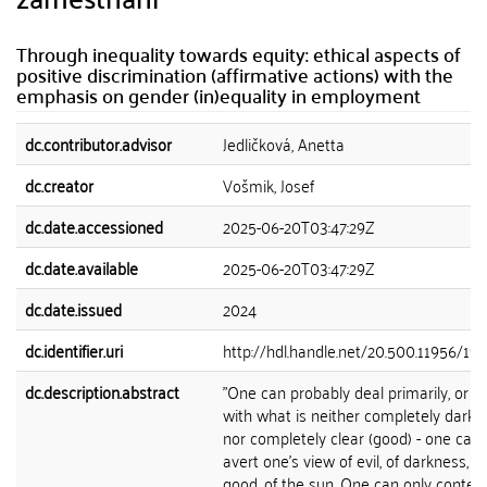
Through inequality towards equity: ethical aspects of
positive discrimination (affirmative actions) with the
emphasis on gender (in)equality in employment
dc.contributor.advisor
Jedličková, Anetta
dc.creator
Vošmik, Josef
dc.date.accessioned
2025-06-20T03:47:29Z
dc.date.available
2025-06-20T03:47:29Z
dc.date.issued
2024
dc.identifier.uri
http://hdl.handle.net/20.500.11956/19
dc.description.abstract
"One can probably deal primarily, or on
with what is neither completely dark (e
nor completely clear (good) - one can
avert one's view of evil, of darkness, or
good, of the sun. One can only conte