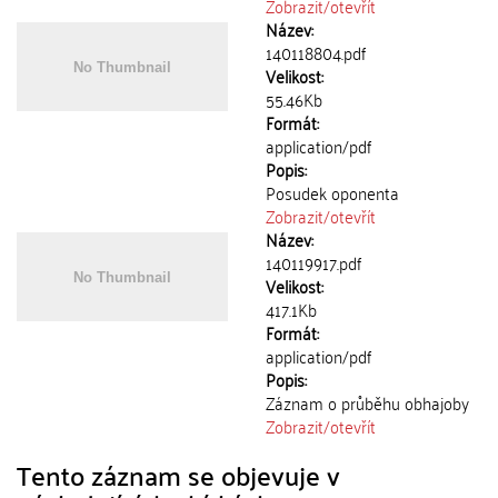
Zobrazit/
otevřít
Název:
140118804.pdf
Velikost:
55.46Kb
Formát:
application/pdf
Popis:
Posudek oponenta
Zobrazit/
otevřít
Název:
140119917.pdf
Velikost:
417.1Kb
Formát:
application/pdf
Popis:
Záznam o průběhu obhajoby
Zobrazit/
otevřít
Tento záznam se objevuje v