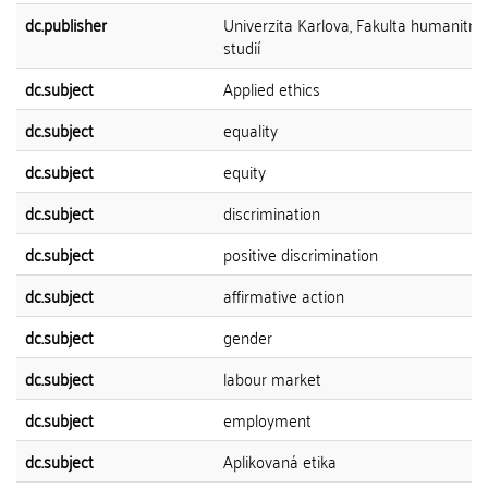
dc.publisher
Univerzita Karlova, Fakulta humanitní
studií
dc.subject
Applied ethics
dc.subject
equality
dc.subject
equity
dc.subject
discrimination
dc.subject
positive discrimination
dc.subject
affirmative action
dc.subject
gender
dc.subject
labour market
dc.subject
employment
dc.subject
Aplikovaná etika