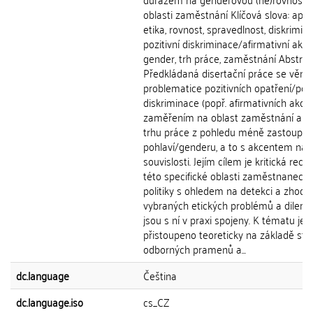
oblasti zaměstnání Klíčová slova: apli
etika, rovnost, spravedlnost, diskrimina
pozitivní diskriminace/afirmativní akce
gender, trh práce, zaměstnání Abstrak
Předkládaná disertační práce se věnu
problematice pozitivních opatření/pozi
diskriminace (popř. afirmativních akcí)
zaměřením na oblast zaměstnání a šíře
trhu práce z pohledu méně zastoupe
pohlaví/genderu, a to s akcentem na 
souvislosti. Jejím cílem je kritická rece
této specifické oblasti zaměstnaneck
politiky s ohledem na detekci a zhodn
vybraných etických problémů a dilemat
jsou s ní v praxi spojeny. K tématu je
přistoupeno teoreticky na základě stu
odborných pramenů a...
dc.language
Čeština
dc.language.iso
cs_CZ