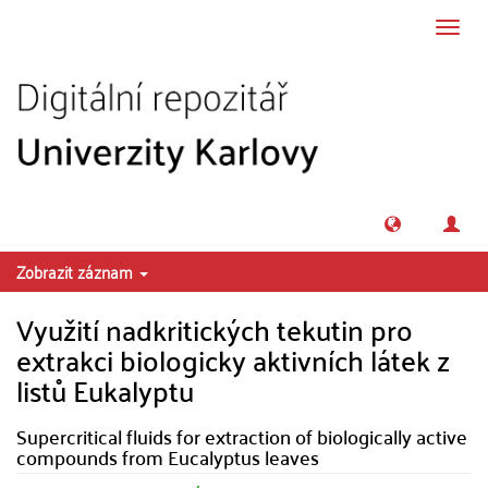
Přeskočit na obsah
Přepn
navig
Zobrazit záznam
Využití nadkritických tekutin pro
extrakci biologicky aktivních látek z
listů Eukalyptu
Supercritical fluids for extraction of biologically active
compounds from Eucalyptus leaves