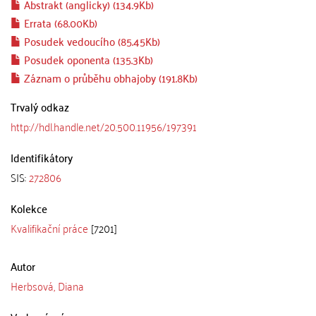
Abstrakt (anglicky) (134.9Kb)
Errata (68.00Kb)
Posudek vedoucího (85.45Kb)
Posudek oponenta (135.3Kb)
Záznam o průběhu obhajoby (191.8Kb)
Trvalý odkaz
http://hdl.handle.net/20.500.11956/197391
Identifikátory
SIS:
272806
Kolekce
Kvalifikační práce
[7201]
Autor
Herbsová, Diana