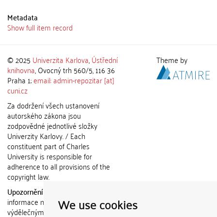
Metadata
Show full item record
© 2025
Univerzita Karlova
,
Ústřední
Theme by
knihovna
, Ovocný trh 560/5, 116 36
Praha 1;
email: admin-repozitar [at]
cuni.cz
Za dodržení všech ustanovení
autorského zákona jsou
zodpovědné jednotlivé složky
Univerzity Karlovy. / Each
constituent part of Charles
University is responsible for
adherence to all provisions of the
copyright law.
Upozornění / Notice:
Získané
We use cookies
informace nemohou být použity k
výdělečným účelům nebo vydávány