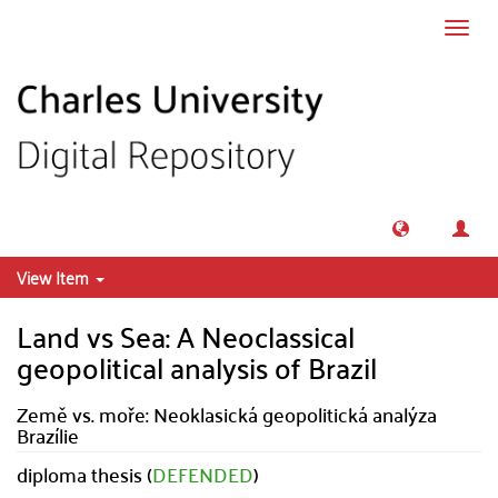
Skip to main content
Toggl
navig
View Item
Land vs Sea: A Neoclassical
geopolitical analysis of Brazil
Země vs. moře: Neoklasická geopolitická analýza
Brazílie
diploma thesis (
DEFENDED
)