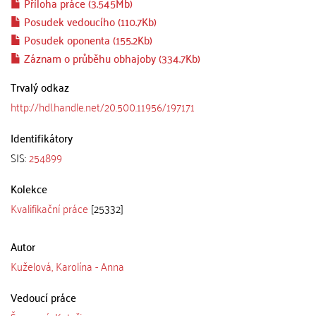
Příloha práce (3.545Mb)
Posudek vedoucího (110.7Kb)
Posudek oponenta (155.2Kb)
Záznam o průběhu obhajoby (334.7Kb)
Trvalý odkaz
http://hdl.handle.net/20.500.11956/197171
Identifikátory
SIS:
254899
Kolekce
Kvalifikační práce
[25332]
Autor
Kuželová, Karolína - Anna
Vedoucí práce