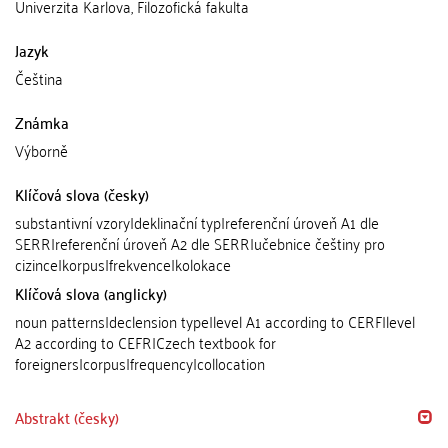
Univerzita Karlova, Filozofická fakulta
Jazyk
Čeština
Známka
Výborně
Klíčová slova (česky)
substantivní vzory|deklinační typ|referenční úroveň A1 dle
SERR|referenční úroveň A2 dle SERR|učebnice češtiny pro
cizince|korpus|frekvence|kolokace
Klíčová slova (anglicky)
noun patterns|declension type|level A1 according to CERF|level
A2 according to CEFR|Czech textbook for
foreigners|corpus|frequency|collocation
Abstrakt (česky)