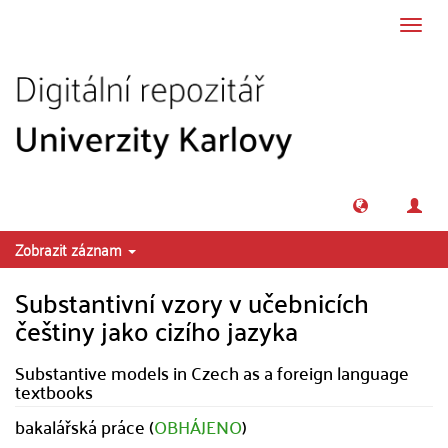
Přeskočit na obsah
Přepn
navig
Zobrazit záznam
Substantivní vzory v učebnicích
češtiny jako cizího jazyka
Substantive models in Czech as a foreign language
textbooks
bakalářská práce (
OBHÁJENO
)