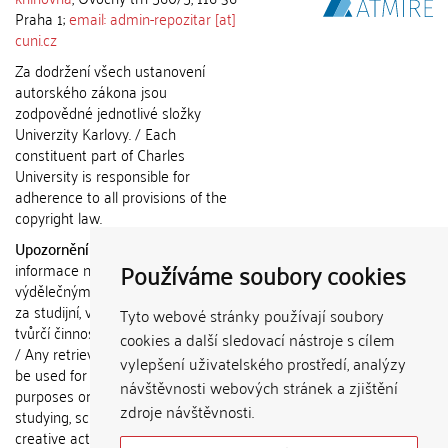
Praha 1;
email: admin-repozitar [at]
cuni.cz
Za dodržení všech ustanovení
autorského zákona jsou
zodpovědné jednotlivé složky
Univerzity Karlovy. / Each
constituent part of Charles
University is responsible for
adherence to all provisions of the
copyright law.
Upozornění / Notice:
Získané
Používáme soubory cookies
informace nemohou být použity k
výdělečným účelům nebo vydávány
za studijní, vědeckou nebo jinou
Tyto webové stránky používají soubory
tvůrčí činnost jiné osoby než autora.
cookies a další sledovací nástroje s cílem
/ Any retrieved information shall not
vylepšení uživatelského prostředí, analýzy
be used for any commercial
návštěvnosti webových stránek a zjištění
purposes or claimed as results of
zdroje návštěvnosti.
studying, scientific or any other
creative activities of any person