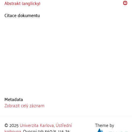
Abstrakt (anglicky)
Citace dokumentu
Metadata
Zobrazit celý záznam
© 2025
Univerzita Karlova
,
Ústřední
Theme by
knihovna
, Ovocný trh 560/5, 116 36