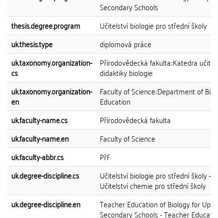
Secondary Schools
thesis.degree.program
Učitelství biologie pro střední školy
uk.thesis.type
diplomová práce
uk.taxonomy.organization-
Přírodovědecká fakulta::Katedra učitels
cs
didaktiky biologie
uk.taxonomy.organization-
Faculty of Science::Department of Biol
en
Education
uk.faculty-name.cs
Přírodovědecká fakulta
uk.faculty-name.en
Faculty of Science
uk.faculty-abbr.cs
PřF
uk.degree-discipline.cs
Učitelství biologie pro střední školy -
Učitelství chemie pro střední školy
uk.degree-discipline.en
Teacher Education of Biology for Uppe
Secondary Schools - Teacher Educatio