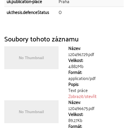
uk.publication-place
Praha
uk.thesis.defenceStatus
O
Soubory tohoto záznamu
Název:
120496729.pdf
Velikost:
4.882Mb
Formát:
application/pdf
Popis:
Text práce
Zobrazit/
otevřít
Název:
120496675.pdf
Velikost:
89.27Kb
Formát: