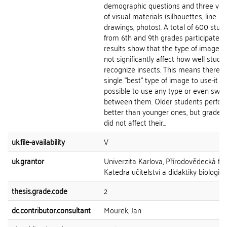
demographic questions and three ver
of visual materials (silhouettes, line
drawings, photos). A total of 600 stud
from 6th and 9th grades participated.
results show that the type of image 
not significantly affect how well stude
recognize insects. This means there i
single "best" type of image to use-it is
possible to use any type or even swit
between them. Older students perfo
better than younger ones, but grade l
did not affect their...
uk.file-availability
V
uk.grantor
Univerzita Karlova, Přírodovědecká fak
Katedra učitelství a didaktiky biologie
thesis.grade.code
2
dc.contributor.consultant
Mourek, Jan