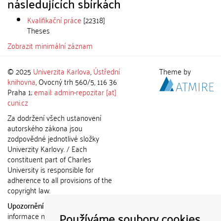
následujících sbírkách
Kvalifikační práce
[22318]
Theses
Zobrazit minimální záznam
© 2025
Univerzita Karlova
,
Ústřední
Theme by
knihovna
, Ovocný trh 560/5, 116 36
Praha 1;
email: admin-repozitar [at]
cuni.cz
Za dodržení všech ustanovení
autorského zákona jsou
zodpovědné jednotlivé složky
Univerzity Karlovy. / Each
constituent part of Charles
University is responsible for
adherence to all provisions of the
copyright law.
Upozornění / Notice:
Získané
Používáme soubory cookies
informace nemohou být použity k