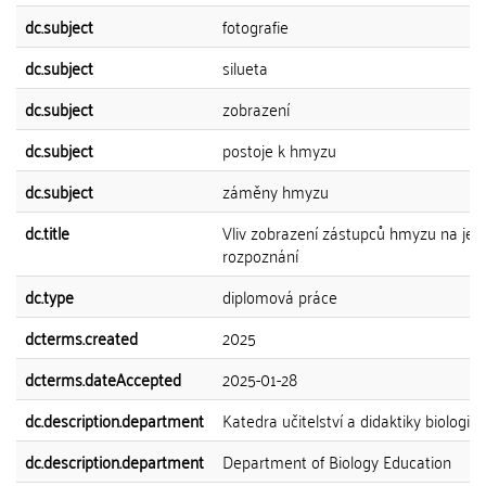
dc.subject
fotografie
dc.subject
silueta
dc.subject
zobrazení
dc.subject
postoje k hmyzu
dc.subject
záměny hmyzu
dc.title
Vliv zobrazení zástupců hmyzu na jeh
rozpoznání
dc.type
diplomová práce
dcterms.created
2025
dcterms.dateAccepted
2025-01-28
dc.description.department
Katedra učitelství a didaktiky biologie
dc.description.department
Department of Biology Education