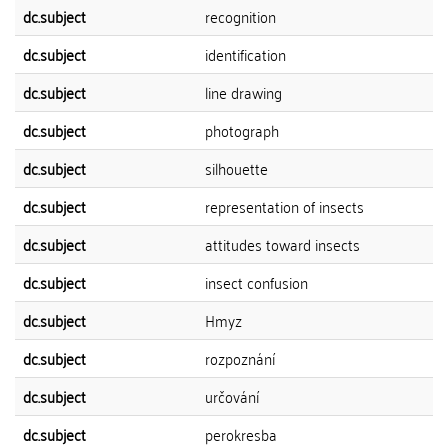
dc.subject
recognition
dc.subject
identification
dc.subject
line drawing
dc.subject
photograph
dc.subject
silhouette
dc.subject
representation of insects
dc.subject
attitudes toward insects
dc.subject
insect confusion
dc.subject
Hmyz
dc.subject
rozpoznání
dc.subject
určování
dc.subject
perokresba