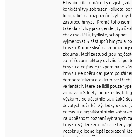
Hlavním cílem práce bylo zjistit, zda 
konkrétní typ zobrazení (silueta, perok
fotografie) na rozpoznání vybraných
zástupců hmyzu. Kromě toho jsem tes
také další vlivy jako gender, typ školy, 
chov mazlíčků, bydliště, schopnost
vyjmenovat 5 zástupců hmyzu a posto
hmyzu. Kromě vlivů na zobrazení jse
zkoumal, kteří zástupci jsou nejčastěji
zaměňováni, faktory ovlivňující postoje
hmyzu a nejčastěji vzpomínané zástu
hmyzu. Ke sběru dat jsem použil test 
demografickými otázkami ve třech
variantách, které se lišili pouze typem
zobrazení (siluety, perokresby, fotograf
Výzkumu se účastnilo 600 žáků šestý
devátých ročníků. Výsledky ukazují, že
neexistuje signifikantní vliv zobrazen
na úspěšnost poznání vybraných zás
hmyzu. Výsledkem práce je tedy zjiště
neexistuje jedno lepší zobrazení, které