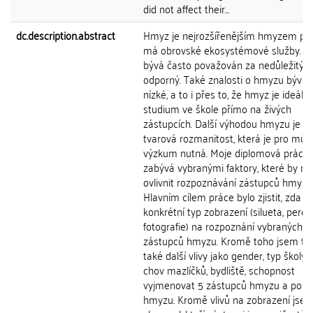
did not affect their...
dc.description.abstract
Hmyz je nejrozšířenějším hmyzem pla
má obrovské ekosystémové služby. I p
bývá často považován za nedůležitý a
odporný. Také znalosti o hmyzu bývají
nízké, a to i přes to, že hmyz je ideální
studium ve škole přímo na živých
zástupcích. Další výhodou hmyzu je je
tvarová rozmanitost, která je pro můj
výzkum nutná. Moje diplomová práce 
zabývá vybranými faktory, které by m
ovlivnit rozpoznávání zástupců hmyzu
Hlavním cílem práce bylo zjistit, zda 
konkrétní typ zobrazení (silueta, perok
fotografie) na rozpoznání vybraných
zástupců hmyzu. Kromě toho jsem tes
také další vlivy jako gender, typ školy, 
chov mazlíčků, bydliště, schopnost
vyjmenovat 5 zástupců hmyzu a posto
hmyzu. Kromě vlivů na zobrazení jse