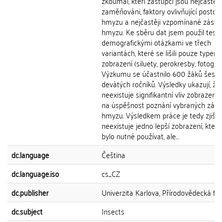
zkoumal, kteří zástupci jsou nejčastěji
zaměňováni, faktory ovlivňující postoje
hmyzu a nejčastěji vzpomínané zástu
hmyzu. Ke sběru dat jsem použil test 
demografickými otázkami ve třech
variantách, které se lišili pouze typem
zobrazení (siluety, perokresby, fotograf
Výzkumu se účastnilo 600 žáků šestý
devátých ročníků. Výsledky ukazují, že
neexistuje signifikantní vliv zobrazen
na úspěšnost poznání vybraných zás
hmyzu. Výsledkem práce je tedy zjiště
neexistuje jedno lepší zobrazení, které
bylo nutné používat, ale...
dc.language
Čeština
dc.language.iso
cs_CZ
dc.publisher
Univerzita Karlova, Přírodovědecká fak
dc.subject
Insects