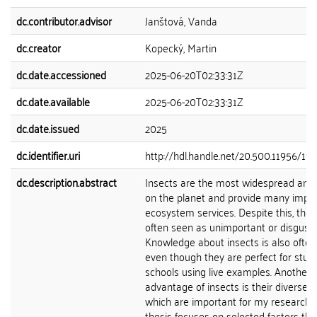
dc.contributor.advisor
Janštová, Vanda
dc.creator
Kopecký, Martin
dc.date.accessioned
2025-06-20T02:33:31Z
dc.date.available
2025-06-20T02:33:31Z
dc.date.issued
2025
dc.identifier.uri
http://hdl.handle.net/20.500.11956/19
dc.description.abstract
Insects are the most widespread ani
on the planet and provide many impo
ecosystem services. Despite this, they
often seen as unimportant or disgusti
Knowledge about insects is also often
even though they are perfect for study
schools using live examples. Another
advantage of insects is their diverse 
which are important for my research.
thesis focuses on selected factors tha