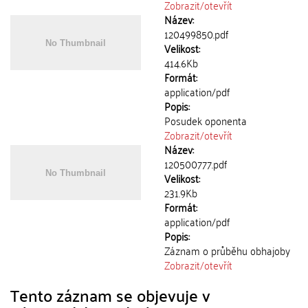
Zobrazit/
otevřít
Název:
120499850.pdf
Velikost:
414.6Kb
Formát:
application/pdf
Popis:
Posudek oponenta
Zobrazit/
otevřít
Název:
120500777.pdf
Velikost:
231.9Kb
Formát:
application/pdf
Popis:
Záznam o průběhu obhajoby
Zobrazit/
otevřít
Tento záznam se objevuje v