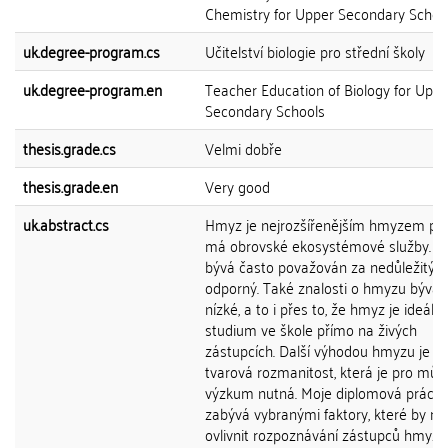
Chemistry for Upper Secondary Schoo
uk.degree-program.cs
Učitelství biologie pro střední školy
uk.degree-program.en
Teacher Education of Biology for Uppe
Secondary Schools
thesis.grade.cs
Velmi dobře
thesis.grade.en
Very good
uk.abstract.cs
Hmyz je nejrozšířenějším hmyzem pla
má obrovské ekosystémové služby. I p
bývá často považován za nedůležitý a
odporný. Také znalosti o hmyzu bývají
nízké, a to i přes to, že hmyz je ideální
studium ve škole přímo na živých
zástupcích. Další výhodou hmyzu je je
tvarová rozmanitost, která je pro můj
výzkum nutná. Moje diplomová práce 
zabývá vybranými faktory, které by m
ovlivnit rozpoznávání zástupců hmyzu