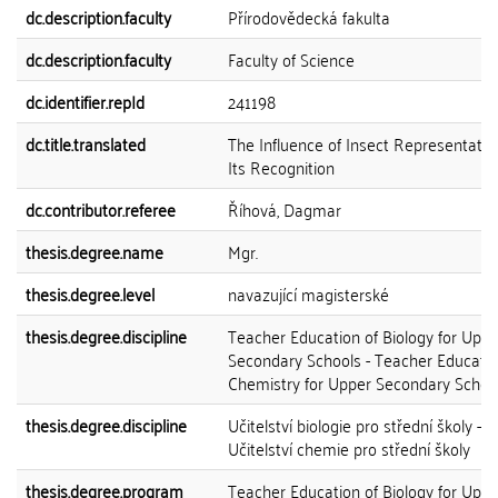
dc.description.faculty
Přírodovědecká fakulta
dc.description.faculty
Faculty of Science
dc.identifier.repId
241198
dc.title.translated
The Influence of Insect Representatio
Its Recognition
dc.contributor.referee
Říhová, Dagmar
thesis.degree.name
Mgr.
thesis.degree.level
navazující magisterské
thesis.degree.discipline
Teacher Education of Biology for Uppe
Secondary Schools - Teacher Educatio
Chemistry for Upper Secondary Schoo
thesis.degree.discipline
Učitelství biologie pro střední školy -
Učitelství chemie pro střední školy
thesis.degree.program
Teacher Education of Biology for Uppe