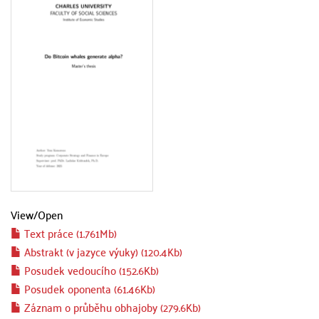
View/
Open
Text práce (1.761Mb)
Abstrakt (v jazyce výuky) (120.4Kb)
Posudek vedoucího (152.6Kb)
Posudek oponenta (61.46Kb)
Záznam o průběhu obhajoby (279.6Kb)