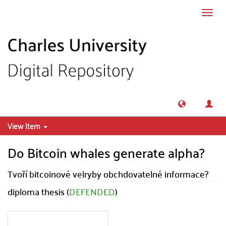
Skip to main content
Toggl
navig
View Item
Do Bitcoin whales generate alpha?
Tvoří bitcoinové velryby obchdovatelné informace?
diploma thesis (
DEFENDED
)