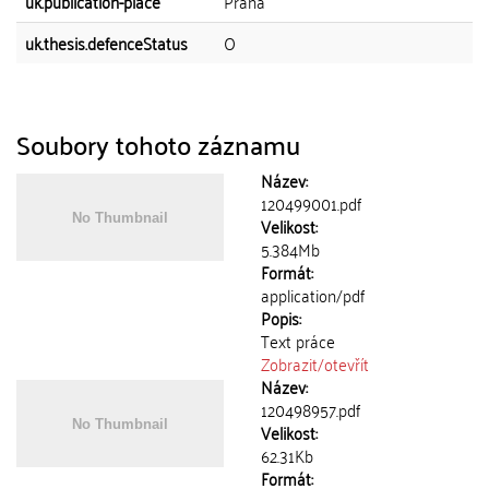
uk.publication-place
Praha
uk.thesis.defenceStatus
O
Soubory tohoto záznamu
Název:
120499001.pdf
Velikost:
5.384Mb
Formát:
application/pdf
Popis:
Text práce
Zobrazit/
otevřít
Název:
120498957.pdf
Velikost:
62.31Kb
Formát: