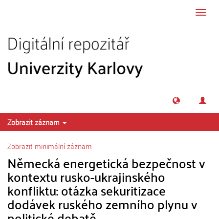
Přeskočit na obsah
Přepn
navig
Zobrazit záznam
Zobrazit minimální záznam
Německá energetická bezpečnost v
kontextu rusko-ukrajinského
konfliktu: otázka sekuritizace
dodávek ruského zemního plynu v
politické debatě