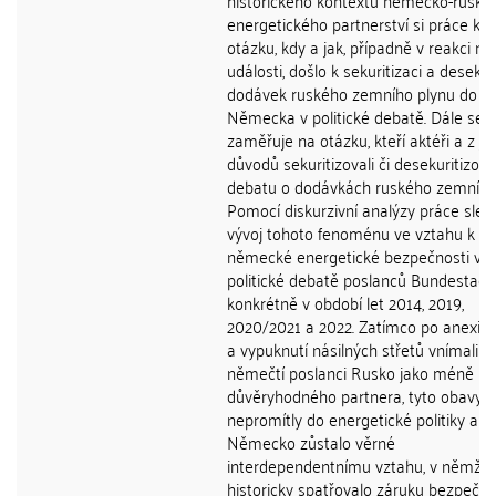
historického kontextu německo-ruské
energetického partnerství si práce kl
otázku, kdy a jak, případně v reakci na
události, došlo k sekuritizaci a desekur
dodávek ruského zemního plynu do
Německa v politické debatě. Dále se
zaměřuje na otázku, kteří aktéři a z j
důvodů sekuritizovali či desekuritizoval
debatu o dodávkách ruského zemního 
Pomocí diskurzivní analýzy práce sled
vývoj tohoto fenoménu ve vztahu k
německé energetické bezpečnosti v
politické debatě poslanců Bundestagu,
konkrétně v období let 2014, 2019,
2020/2021 a 2022. Zatímco po anexi 
a vypuknutí násilných střetů vnímali n
němečtí poslanci Rusko jako méně
důvěryhodného partnera, tyto obavy 
nepromítly do energetické politiky a
Německo zůstalo věrné
interdependentnímu vztahu, v němž
historicky spatřovalo záruku bezpečnos