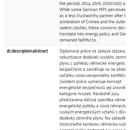
the periods 2014, 2019, 2020/2021 and
While some German MPs perceived R
as a less trustworthy partner after th
annexation of Crimea and the outbrea
violent clashes, these concerns did no
translate into energy policy, and Ger
remained faithful to...
dc.description.abstract
Diplomová práce se zabývá otázkou
sekuritizace dodávek ruského zemníh
plynu z pohledu německé energetické
bezpečnosti a zaměřuje se na období
začátku rusko-ukrajinského konfliktu.
Úvodem práce vymezuje koncept
energetické bezpečnosti, její úrovně a
kategorie hrozeb. Následně jsou
představena klíčová specifika německ
energetické politiky a vývoj německo-
ruských energetických vztahů s důra
dodávky zemního plynu. Na základě zn
historického kontextu německo-ruské
energetického partnerství si práce kl