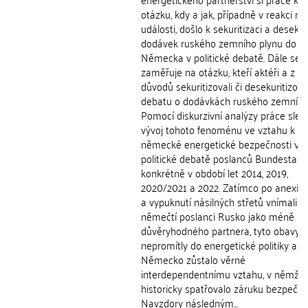
otázku, kdy a jak, případně v reakci na
události, došlo k sekuritizaci a desekur
dodávek ruského zemního plynu do
Německa v politické debatě. Dále se
zaměřuje na otázku, kteří aktéři a z j
důvodů sekuritizovali či desekuritizoval
debatu o dodávkách ruského zemního 
Pomocí diskurzivní analýzy práce sled
vývoj tohoto fenoménu ve vztahu k
německé energetické bezpečnosti v
politické debatě poslanců Bundestagu,
konkrétně v období let 2014, 2019,
2020/2021 a 2022. Zatímco po anexi 
a vypuknutí násilných střetů vnímali n
němečtí poslanci Rusko jako méně
důvěryhodného partnera, tyto obavy 
nepromítly do energetické politiky a
Německo zůstalo věrné
interdependentnímu vztahu, v němž
historicky spatřovalo záruku bezpečnos
Navzdory následným...