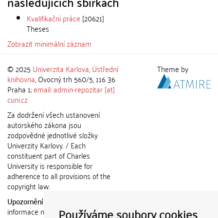
následujících sbírkách
Kvalifikační práce
[20621]
Theses
Zobrazit minimální záznam
© 2025
Univerzita Karlova
,
Ústřední
Theme by
knihovna
, Ovocný trh 560/5, 116 36
Praha 1;
email: admin-repozitar [at]
cuni.cz
Za dodržení všech ustanovení
autorského zákona jsou
zodpovědné jednotlivé složky
Univerzity Karlovy. / Each
constituent part of Charles
University is responsible for
adherence to all provisions of the
copyright law.
Upozornění / Notice:
Získané
Používáme soubory cookies
informace nemohou být použity k