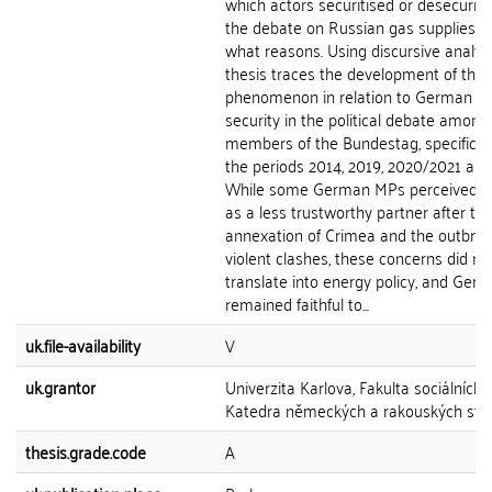
which actors securitised or desecuriti
the debate on Russian gas supplies a
what reasons. Using discursive analysi
thesis traces the development of this
phenomenon in relation to German e
security in the political debate among
members of the Bundestag, specificall
the periods 2014, 2019, 2020/2021 and
While some German MPs perceived R
as a less trustworthy partner after th
annexation of Crimea and the outbrea
violent clashes, these concerns did no
translate into energy policy, and Ger
remained faithful to...
uk.file-availability
V
uk.grantor
Univerzita Karlova, Fakulta sociálních 
Katedra německých a rakouských stud
thesis.grade.code
A