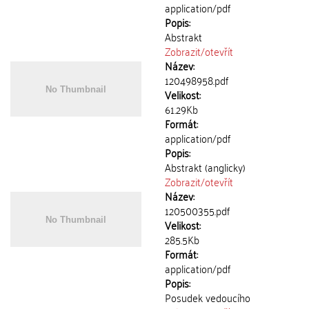
application/pdf
Popis:
Abstrakt
Zobrazit/
otevřít
Název:
120498958.pdf
Velikost:
61.29Kb
Formát:
application/pdf
Popis:
Abstrakt (anglicky)
Zobrazit/
otevřít
Název:
120500355.pdf
Velikost:
285.5Kb
Formát:
application/pdf
Popis:
Posudek vedoucího