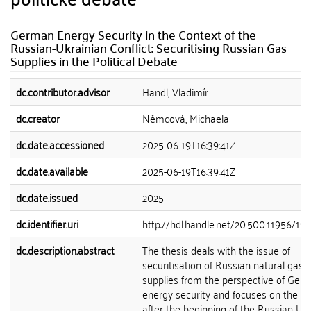
German Energy Security in the Context of the
Russian-Ukrainian Conflict: Securitising Russian Gas
Supplies in the Political Debate
dc.contributor.advisor
Handl, Vladimír
dc.creator
Němcová, Michaela
dc.date.accessioned
2025-06-19T16:39:41Z
dc.date.available
2025-06-19T16:39:41Z
dc.date.issued
2025
dc.identifier.uri
http://hdl.handle.net/20.500.11956/19
dc.description.abstract
The thesis deals with the issue of
securitisation of Russian natural gas
supplies from the perspective of Ger
energy security and focuses on the pe
after the beginning of the Russian-Ukr