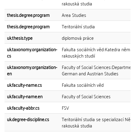
rakouská studia
thesis.degree.program
Area Studies
thesis.degree.program
Teritoriální studia
uk.thesis.type
diplomová práce
uk.taxonomy.organization-
Fakulta sociálních věd::Katedra něme
cs
rakouských studií
uk.taxonomy.organization-
Faculty of Social Sciences::Department
en
German and Austrian Studies
uk.faculty-name.cs
Fakulta sociálních věd
uk.faculty-name.en
Faculty of Social Sciences
uk.faculty-abbr.cs
FSV
uk.degree-discipline.cs
Teritoriální studia se specializací Ně
rakouská studia