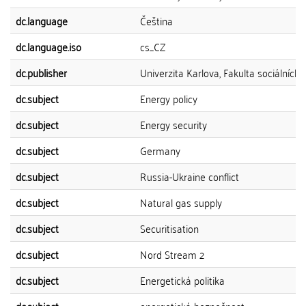
dc.language
Čeština
dc.language.iso
cs_CZ
dc.publisher
Univerzita Karlova, Fakulta sociálních 
dc.subject
Energy policy
dc.subject
Energy security
dc.subject
Germany
dc.subject
Russia-Ukraine conflict
dc.subject
Natural gas supply
dc.subject
Securitisation
dc.subject
Nord Stream 2
dc.subject
Energetická politika