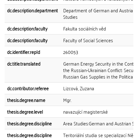
dc.description.department
Department of German and Austrian
Studies
dc.description.faculty
Fakulta sociálních věd
dc.description.faculty
Faculty of Social Sciences
dc.identifier.repId
260053
dc.title.translated
German Energy Security in the Contex
the Russian-Ukrainian Conflict: Securit
Russian Gas Supplies in the Political 
dc.contributor.referee
Lizcová, Zuzana
thesis.degree.name
Mgr.
thesis.degree.level
navazující magisterské
thesis.degree.discipline
Area Studies:German and Austrian St
thesis.degree.discipline
Teritoriální studia se specializací Ně