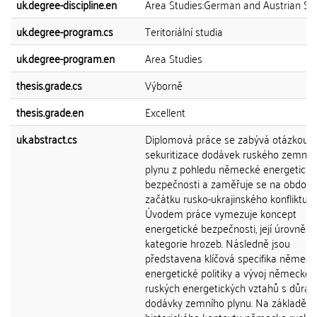
uk.degree-discipline.en
Area Studies:German and Austrian St
uk.degree-program.cs
Teritoriální studia
uk.degree-program.en
Area Studies
thesis.grade.cs
Výborně
thesis.grade.en
Excellent
uk.abstract.cs
Diplomová práce se zabývá otázkou
sekuritizace dodávek ruského zemníh
plynu z pohledu německé energetické
bezpečnosti a zaměřuje se na období
začátku rusko-ukrajinského konfliktu.
Úvodem práce vymezuje koncept
energetické bezpečnosti, její úrovně a
kategorie hrozeb. Následně jsou
představena klíčová specifika německ
energetické politiky a vývoj německo-
ruských energetických vztahů s důra
dodávky zemního plynu. Na základě zn