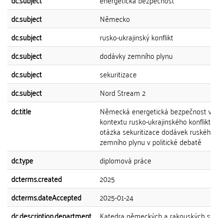
dc.subject
energetická bezpečnost
dc.subject
Německo
dc.subject
rusko-ukrajinský konflikt
dc.subject
dodávky zemního plynu
dc.subject
sekuritizace
dc.subject
Nord Stream 2
dc.title
Německá energetická bezpečnost v
kontextu rusko-ukrajinského konfliktu:
otázka sekuritizace dodávek ruského
zemního plynu v politické debatě
dc.type
diplomová práce
dcterms.created
2025
dcterms.dateAccepted
2025-01-24
dc.description.department
Katedra německých a rakouských stud