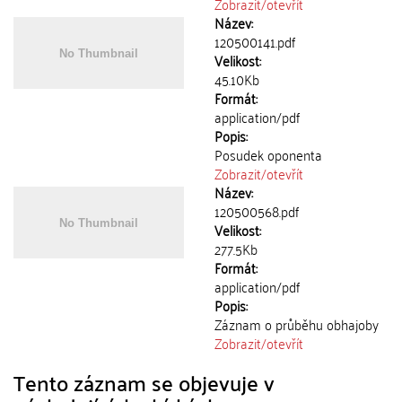
Zobrazit/
otevřít
Název:
120500141.pdf
Velikost:
45.10Kb
Formát:
application/pdf
Popis:
Posudek oponenta
Zobrazit/
otevřít
Název:
120500568.pdf
Velikost:
277.5Kb
Formát:
application/pdf
Popis:
Záznam o průběhu obhajoby
Zobrazit/
otevřít
Tento záznam se objevuje v