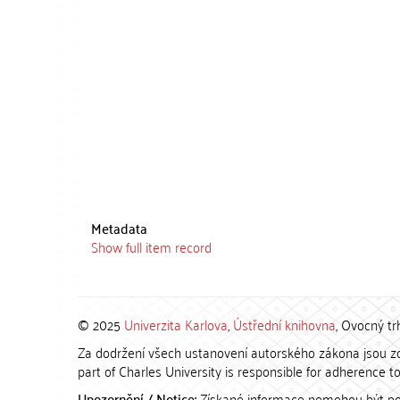
Metadata
Show full item record
© 2025
Univerzita Karlova
,
Ústřední knihovna
, Ovocný tr
Za dodržení všech ustanovení autorského zákona jsou zod
part of Charles University is responsible for adherence to 
Upozornění / Notice:
Získané informace nemohou být po