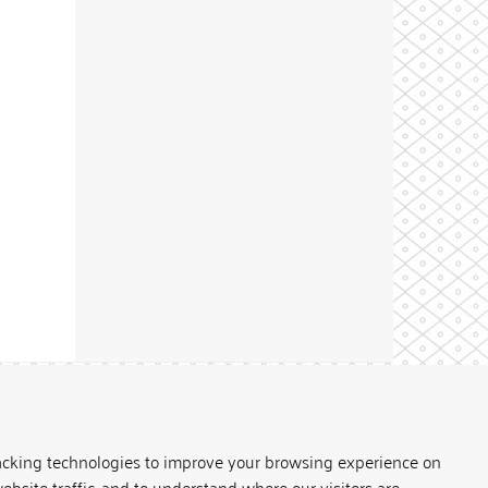
Theme by
acking technologies to improve your browsing experience on
ebsite traffic, and to understand where our visitors are