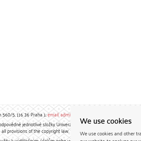
h 560/5, 116 36 Praha 1;
email: admin-repozitar [at] cuni.cz
We use cookies
povědné jednotlivé složky Univerzity Karlovy. / Each constituent
all provisions of the copyright law.
We use cookies and other tr
užity k výdělečným účelům nebo vydávány za studijní, vědeckou
our website, to analyze our w