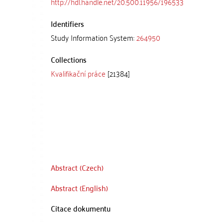
http://hdl.handle.net/20.500.11956/196533
Identifiers
Study Information System:
264950
Collections
Kvalifikační práce
[21384]
Abstract (Czech)
Abstract (English)
Citace dokumentu