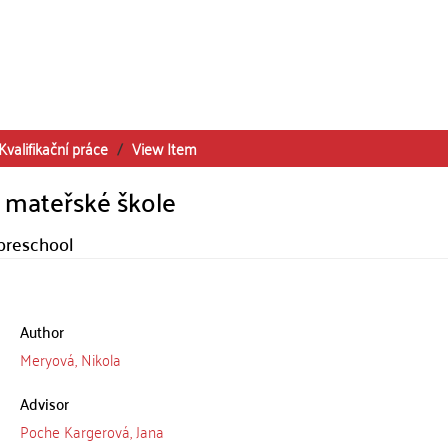
Kvalifikační práce
View Item
 mateřské škole
preschool
Author
Meryová, Nikola
Advisor
Poche Kargerová, Jana