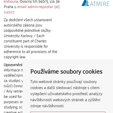
knihovna
, Ovocný trh 560/5, 116 36
Praha 1;
email: admin-repozitar [at]
cuni.cz
Za dodržení všech ustanovení
autorského zákona jsou
zodpovědné jednotlivé složky
Univerzity Karlovy. / Each
constituent part of Charles
University is responsible for
adherence to all provisions of the
copyright law.
Upozornění / Notice:
Získané
Používáme soubory cookies
informace nemohou být použity k
výdělečným účelům nebo vydávány
za studijní, vědeckou nebo jinou
Tyto webové stránky používají soubory
tvůrčí činnost jiné osoby než autora.
cookies a další sledovací nástroje s cílem
/ Any retrieved information shall not
vylepšení uživatelského prostředí, analýzy
be used for any commercial
návštěvnosti webových stránek a zjištění
purposes or claimed as results of
zdroje návštěvnosti.
studying, scientific or any other
creative activities of any person