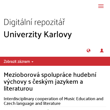
Přeskočit na obsah
Přepn
navig
Zobrazit záznam
Mezioborová spolupráce hudební
výchovy s českým jazykem a
literaturou
Interdisciplinary cooperation of Music Education and
Czech language and literature