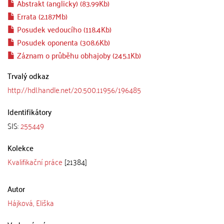
Abstrakt (anglicky) (83.99Kb)
Errata (2.187Mb)
Posudek vedoucího (118.4Kb)
Posudek oponenta (308.6Kb)
Záznam o průběhu obhajoby (245.1Kb)
Trvalý odkaz
http://hdl.handle.net/20.500.11956/196485
Identifikátory
SIS:
255449
Kolekce
Kvalifikační práce
[21384]
Autor
Hájková, Eliška