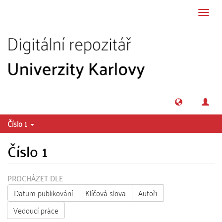
Přeskočit na obsah
Přepn
navig
Číslo 1
Číslo 1
PROCHÁZET DLE
Datum publikování
Klíčová slova
Autoři
Vedoucí práce