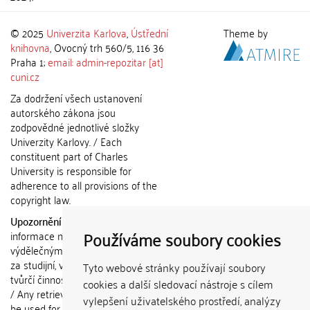
© 2025
Univerzita Karlova
,
Ústřední
Theme by
knihovna
, Ovocný trh 560/5, 116 36
Praha 1;
email: admin-repozitar [at]
cuni.cz
Za dodržení všech ustanovení
autorského zákona jsou
zodpovědné jednotlivé složky
Univerzity Karlovy. / Each
constituent part of Charles
University is responsible for
adherence to all provisions of the
copyright law.
Upozornění / Notice:
Získané
Používáme soubory cookies
informace nemohou být použity k
výdělečným účelům nebo vydávány
za studijní, vědeckou nebo jinou
Tyto webové stránky používají soubory
tvůrčí činnost jiné osoby než autora.
cookies a další sledovací nástroje s cílem
/ Any retrieved information shall not
vylepšení uživatelského prostředí, analýzy
be used for any commercial