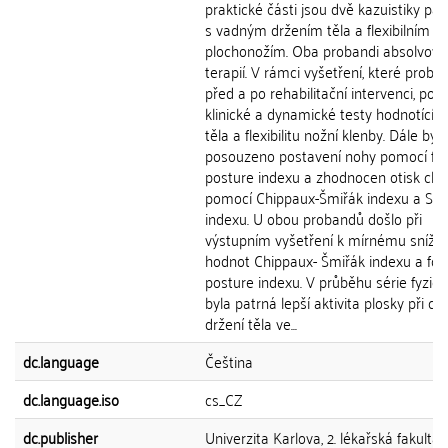
praktické části jsou dvě kazuistiky pac
s vadným držením těla a flexibilním
plochonožím. Oba probandi absolvoval
terapií. V rámci vyšetření, které probě
před a po rehabilitační intervenci, pods
klinické a dynamické testy hodnotící d
těla a flexibilitu nožní klenby. Dále bylo
posouzeno postavení nohy pomocí fo
posture indexu a zhodnocen otisk cho
pomocí Chippaux-Šmiřák indexu a Stah
indexu. U obou probandů došlo při
výstupním vyšetření k mírnému snížen
hodnot Chippaux- Šmiřák indexu a foo
posture indexu. V průběhu série fyziot
byla patrná lepší aktivita plosky při cvi
držení těla ve...
dc.language
Čeština
dc.language.iso
cs_CZ
dc.publisher
Univerzita Karlova, 2. lékařská fakulta