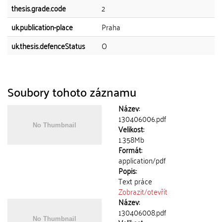
thesis.grade.code
2
uk.publication-place
Praha
uk.thesis.defenceStatus
O
Soubory tohoto záznamu
Název:
130406006.pdf
Velikost:
1.358Mb
Formát:
application/pdf
Popis:
Text práce
Zobrazit/
otevřít
Název:
130406008.pdf