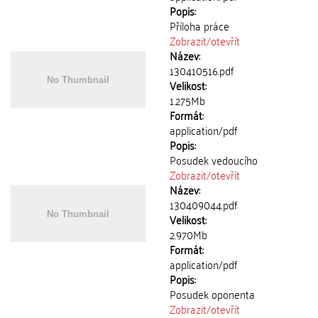
Popis:
Příloha práce
Zobrazit/
otevřít
Název:
130410516.pdf
Velikost:
1.275Mb
Formát:
application/pdf
Popis:
Posudek vedoucího
Zobrazit/
otevřít
Název:
130409044.pdf
Velikost:
2.970Mb
Formát:
application/pdf
Popis:
Posudek oponenta
Zobrazit/
otevřít