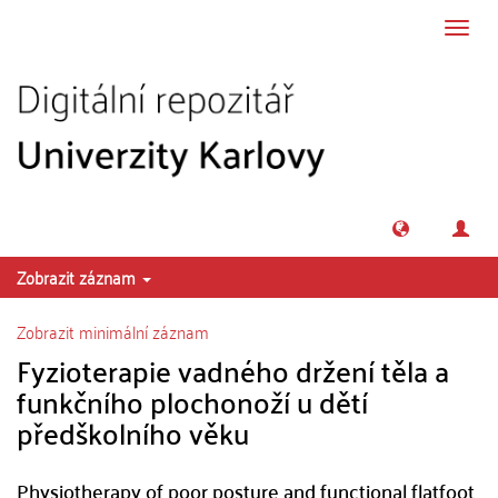
Přeskočit na obsah
Přepn
navig
Zobrazit záznam
Zobrazit minimální záznam
Fyzioterapie vadného držení těla a
funkčního plochonoží u dětí
předškolního věku
Physiotherapy of poor posture and functional flatfoot