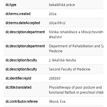
dc.type
bakalářská práce
dcterms.created
2024
dcterms.dateAccepted
2024-09-12
dc.description.department
Klinika rehabilitace a tělovýchovného
lékařství
dc.description.department
Department of Rehabilitation and Spo
Medicine
dc.description.faculty
2. lékařská fakulta
dc.description.faculty
Second Faculty of Medicine
dc.identifier.repId
258350
dc.title.translated
Physiotherapy of poor posture and
functional flatfoot in preschool childre
dc.contributor.referee
Jílková, Eva