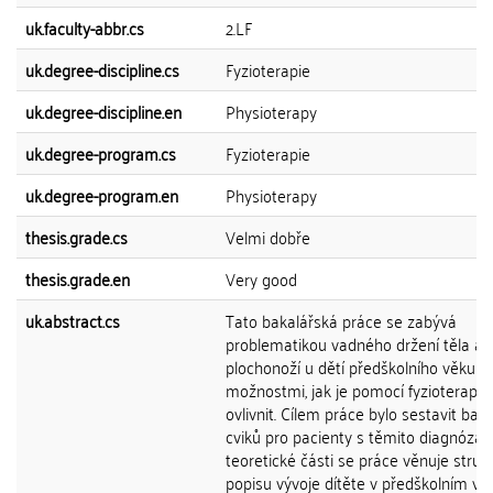
uk.faculty-abbr.cs
2.LF
uk.degree-discipline.cs
Fyzioterapie
uk.degree-discipline.en
Physioterapy
uk.degree-program.cs
Fyzioterapie
uk.degree-program.en
Physioterapy
thesis.grade.cs
Velmi dobře
thesis.grade.en
Very good
uk.abstract.cs
Tato bakalářská práce se zabývá
problematikou vadného držení těla a
plochonoží u dětí předškolního věku a
možnostmi, jak je pomocí fyzioterapie
ovlivnit. Cílem práce bylo sestavit bater
cviků pro pacienty s těmito diagnózam
teoretické části se práce věnuje str
popisu vývoje dítěte v předškolním věk