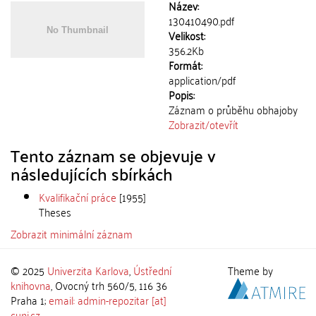
Název:
130410490.pdf
Velikost:
356.2Kb
Formát:
application/pdf
Popis:
Záznam o průběhu obhajoby
Zobrazit/
otevřít
Tento záznam se objevuje v
následujících sbírkách
Kvalifikační práce
[1955]
Theses
Zobrazit minimální záznam
© 2025
Univerzita Karlova
,
Ústřední
Theme by
knihovna
, Ovocný trh 560/5, 116 36
Praha 1;
email: admin-repozitar [at]
cuni.cz