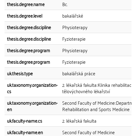
thesis.degree.name
Bc.
thesis.degree.level
bakalářské
thesis.degree.discipline
Physioterapy
thesis.degree.discipline
Fyzioterapie
thesis.degree.program
Physioterapy
thesis.degree.program
Fyzioterapie
uk.thesis.type
bakalářská práce
uk.taxonomy.organization-
2. lékařská fakulta::Klinika rehabilitace 
cs
tělovýchovného lékařství
uk.taxonomy.organization-
Second Faculty of Medicine::Departme
en
Rehabilitation and Sports Medicine
uk.faculty-name.cs
2. lékařská fakulta
uk.faculty-name.en
Second Faculty of Medicine