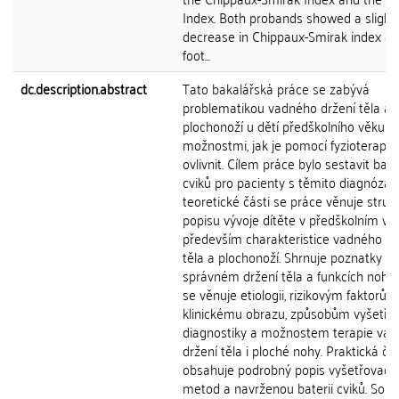
Index. Both probands showed a slight
decrease in Chippaux-Smirak index a
foot...
dc.description.abstract
Tato bakalářská práce se zabývá
problematikou vadného držení těla a
plochonoží u dětí předškolního věku a
možnostmi, jak je pomocí fyzioterapie
ovlivnit. Cílem práce bylo sestavit bater
cviků pro pacienty s těmito diagnózam
teoretické části se práce věnuje str
popisu vývoje dítěte v předškolním věk
především charakteristice vadného dr
těla a plochonoží. Shrnuje poznatky o
správném držení těla a funkcích nohy,
se věnuje etiologii, rizikovým faktorům
klinickému obrazu, způsobům vyšetřen
diagnostiky a možnostem terapie va
držení těla i ploché nohy. Praktická čá
obsahuje podrobný popis vyšetřovací
metod a navrženou baterii cviků. Souč