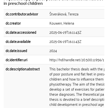
in preschool children
dc.contributor.advisor
Štveráková, Tereza
dc.creator
Kouwen, Helena
dc.date.accessioned
2025-06-19T16:11:43Z
dc.date.available
2025-06-19T16:11:43Z
dc.date.issued
2024
dc.identifier.uri
http://hdl.handle.net/20.500.11956/19
dc.description.abstract
This bachelor thesis deals with the p
of poor posture and flat feet in presch
children and how to influence them t
physiotherapy. The aim of the thesis 
develop a set of exercises for patients
these diagnoses. The theoretical part 
thesis is devoted to a brief description
child development in preschool age a