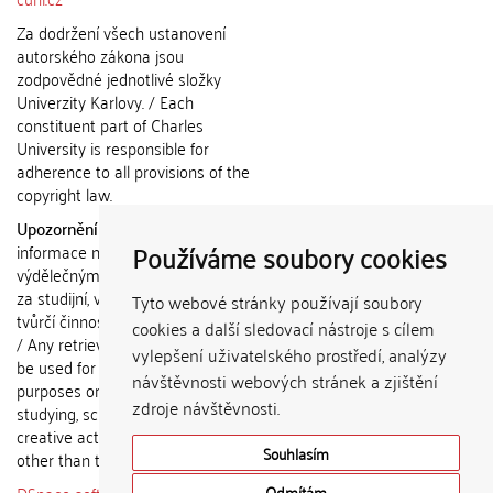
Za dodržení všech ustanovení
autorského zákona jsou
zodpovědné jednotlivé složky
Univerzity Karlovy. / Each
constituent part of Charles
University is responsible for
adherence to all provisions of the
copyright law.
Upozornění / Notice:
Získané
Používáme soubory cookies
informace nemohou být použity k
výdělečným účelům nebo vydávány
za studijní, vědeckou nebo jinou
Tyto webové stránky používají soubory
tvůrčí činnost jiné osoby než autora.
cookies a další sledovací nástroje s cílem
/ Any retrieved information shall not
vylepšení uživatelského prostředí, analýzy
be used for any commercial
návštěvnosti webových stránek a zjištění
purposes or claimed as results of
zdroje návštěvnosti.
studying, scientific or any other
creative activities of any person
Souhlasím
other than the author.
Odmítám