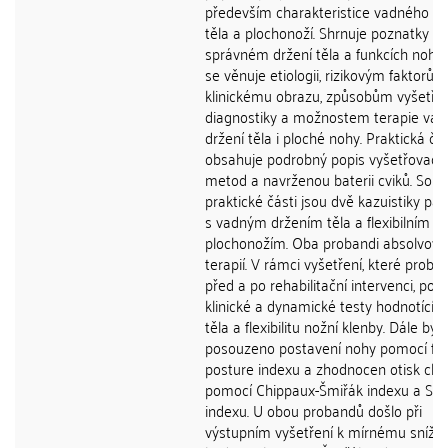
především charakteristice vadného dr
těla a plochonoží. Shrnuje poznatky o
správném držení těla a funkcích nohy,
se věnuje etiologii, rizikovým faktorům
klinickému obrazu, způsobům vyšetřen
diagnostiky a možnostem terapie va
držení těla i ploché nohy. Praktická čá
obsahuje podrobný popis vyšetřovací
metod a navrženou baterii cviků. Souč
praktické části jsou dvě kazuistiky pac
s vadným držením těla a flexibilním
plochonožím. Oba probandi absolvoval
terapií. V rámci vyšetření, které probě
před a po rehabilitační intervenci, pods
klinické a dynamické testy hodnotící d
těla a flexibilitu nožní klenby. Dále bylo
posouzeno postavení nohy pomocí fo
posture indexu a zhodnocen otisk cho
pomocí Chippaux-Šmiřák indexu a Stah
indexu. U obou probandů došlo při
výstupním vyšetření k mírnému snížen