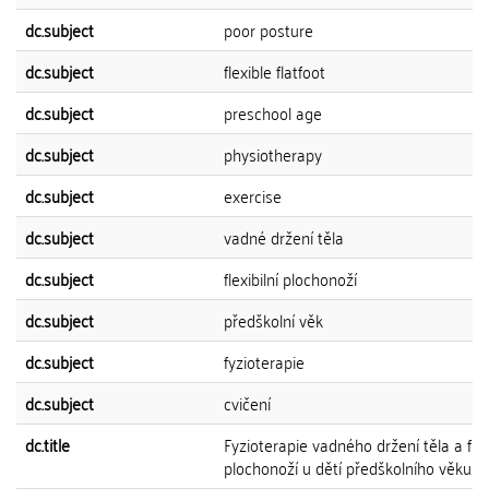
dc.subject
poor posture
dc.subject
flexible flatfoot
dc.subject
preschool age
dc.subject
physiotherapy
dc.subject
exercise
dc.subject
vadné držení těla
dc.subject
flexibilní plochonoží
dc.subject
předškolní věk
dc.subject
fyzioterapie
dc.subject
cvičení
dc.title
Fyzioterapie vadného držení těla a fu
plochonoží u dětí předškolního věku