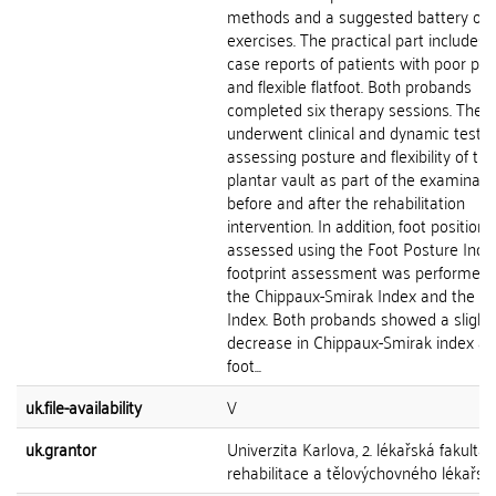
methods and a suggested battery of
exercises. The practical part includes
case reports of patients with poor po
and flexible flatfoot. Both probands
completed six therapy sessions. They
underwent clinical and dynamic tests
assessing posture and flexibility of the
plantar vault as part of the examinati
before and after the rehabilitation
intervention. In addition, foot position
assessed using the Foot Posture Inde
footprint assessment was performed 
the Chippaux-Smirak Index and the St
Index. Both probands showed a slight
decrease in Chippaux-Smirak index a
foot...
uk.file-availability
V
uk.grantor
Univerzita Karlova, 2. lékařská fakulta, 
rehabilitace a tělovýchovného lékařstv