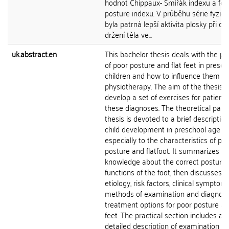
hodnot Chippaux- Šmiřák indexu a foo
posture indexu. V průběhu série fyziot
byla patrná lepší aktivita plosky při cvi
držení těla ve...
uk.abstract.en
This bachelor thesis deals with the p
of poor posture and flat feet in presch
children and how to influence them t
physiotherapy. The aim of the thesis 
develop a set of exercises for patients
these diagnoses. The theoretical part 
thesis is devoted to a brief description
child development in preschool age a
especially to the characteristics of po
posture and flatfoot. It summarizes th
knowledge about the correct posture
functions of the foot, then discusses t
etiology, risk factors, clinical symptoms
methods of examination and diagnosi
treatment options for poor posture an
feet. The practical section includes a
detailed description of examination