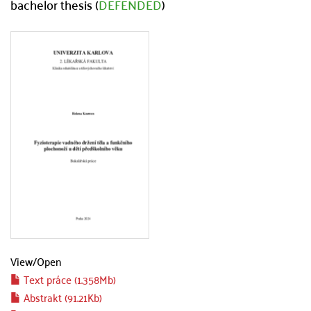
bachelor thesis (
DEFENDED
)
View/
Open
Text práce (1.358Mb)
Abstrakt (91.21Kb)