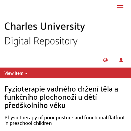
Skip to main content
Toggl
navig
View Item
Fyzioterapie vadného držení těla a
funkčního plochonoží u dětí
předškolního věku
Physiotherapy of poor posture and functional flatfoot
in preschool children