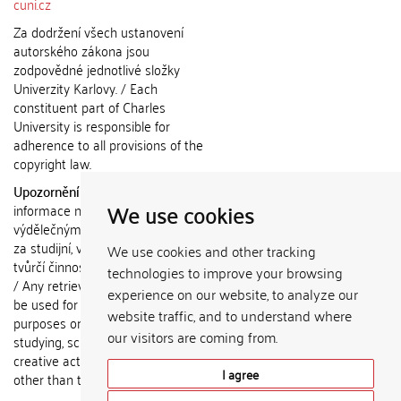
cuni.cz
Za dodržení všech ustanovení
autorského zákona jsou
zodpovědné jednotlivé složky
Univerzity Karlovy. / Each
constituent part of Charles
University is responsible for
adherence to all provisions of the
copyright law.
Upozornění / Notice:
Získané
We use cookies
informace nemohou být použity k
výdělečným účelům nebo vydávány
za studijní, vědeckou nebo jinou
We use cookies and other tracking
tvůrčí činnost jiné osoby než autora.
technologies to improve your browsing
/ Any retrieved information shall not
experience on our website, to analyze our
be used for any commercial
website traffic, and to understand where
purposes or claimed as results of
our visitors are coming from.
studying, scientific or any other
creative activities of any person
I agree
other than the author.