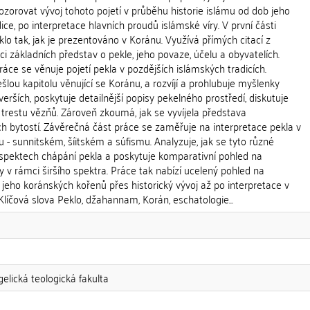
pozorovat vývoj tohoto pojetí v průběhu historie islámu od dob jeho
ice, po interpretace hlavních proudů islámské víry. V první části
lo tak, jak je prezentováno v Koránu. Využívá přímých citací z
aci základních představ o pekle, jeho povaze, účelu a obyvatelích.
áce se věnuje pojetí pekla v pozdějších islámských tradicích.
lou kapitolu věnující se Koránu, a rozvíjí a prohlubuje myšlenky
erších, poskytuje detailnější popisy pekelného prostředí, diskutuje
 trestu vězňů. Zároveň zkoumá, jak se vyvíjela představa
h bytostí. Závěrečná část práce se zaměřuje na interpretace pekla v
 - sunnitském, šíitském a súfismu. Analyzuje, jak se tyto různé
 aspektech chápání pekla a poskytuje komparativní pohled na
 v rámci širšího spektra. Práce tak nabízí ucelený pohled na
d jeho koránských kořenů přes historický vývoj až po interpretace v
 Klíčová slova Peklo, džahannam, Korán, eschatologie...
gelická teologická fakulta