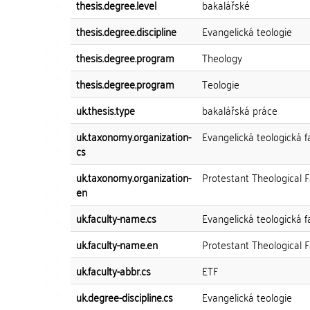
thesis.degree.level
bakalářské
thesis.degree.discipline
Evangelická teologie
thesis.degree.program
Theology
thesis.degree.program
Teologie
uk.thesis.type
bakalářská práce
uk.taxonomy.organization-
Evangelická teologická fa
cs
uk.taxonomy.organization-
Protestant Theological Fa
en
uk.faculty-name.cs
Evangelická teologická f
uk.faculty-name.en
Protestant Theological F
uk.faculty-abbr.cs
ETF
uk.degree-discipline.cs
Evangelická teologie