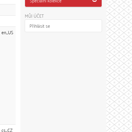
Speciální kolekce
MŮJ ÚČET
Přihlásit se
en_US
cs_CZ