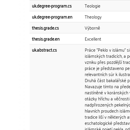
uk.degree-program.cs
Teologie
uk.degree-program.en
Theology
thesis.grade.cs
Výborně
thesis.grade.en
Excellent
uk.abstract.cs
Práce "Peklo v islámu" si
islámských tradicích, a 
vzniku přes pozdější trad
práce je představeno pek
relevantních súr k ilustr
Druhá část bakalářské pr
Navazuje tímto na předeš
nastíněné v koránských v
otázky hříchu a věčnosti
nadpřirozených pekelnýc
hlavních proudech islámu
tradice liší v některých
eschatologické představy
islámské pojetí pekla, o