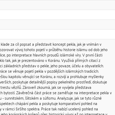
 klade za cíl popsat a představit koncept pekla, jak je vnímán v
pozorovat vývoj tohoto pojetí v průběhu historie islámu od dob jeho
ice, po interpretace hlavních proudů islámské víry. V první části
lo tak, jak je prezentováno v Koránu. Využívá přímých citací z
aci základních představ o pekle, jeho povaze, účelu a obyvatelích.
áce se věnuje pojetí pekla v pozdějších islámských tradicích.
lou kapitolu věnující se Koránu, a rozvíjí a prohlubuje myšlenky
erších, poskytuje detailnější popisy pekelného prostředí, diskutuje
 trestu vězňů. Zároveň zkoumá, jak se vyvíjela představa
h bytostí. Závěrečná část práce se zaměřuje na interpretace pekla v
 - sunnitském, šíitském a súfismu. Analyzuje, jak se tyto různé
 aspektech chápání pekla a poskytuje komparativní pohled na
 v rámci širšího spektra. Práce tak nabízí ucelený pohled na
d jeho koránských kořenů přes historický vývoj až po interpretace v