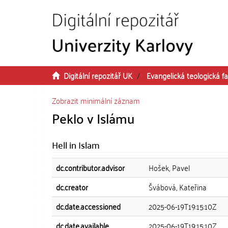
Přeskočit na obsah
Digitální repozitář UK
Evangelická teologická fa
Zobrazit minimální záznam
Peklo v Islámu
Hell in Islam
dc.contributor.advisor
Hošek, Pavel
dc.creator
Švábová, Kateřina
dc.date.accessioned
2025-06-19T19:15:10Z
dc.date.available
2025-06-19T19:15:10Z