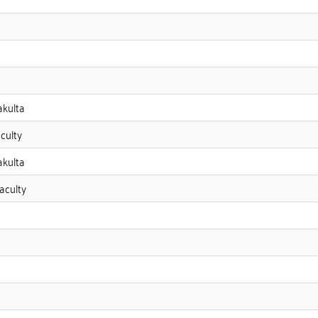
akulta
culty
akulta
aculty