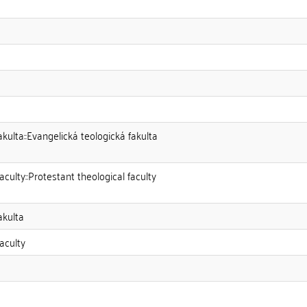
kulta::Evangelická teologická fakulta
culty::Protestant theological faculty
akulta
aculty