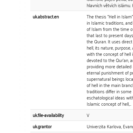
hlavních větvích islámu.
uk.abstract.en
The thesis "Hell in Islam
in Islamic traditions, a
of Islam from the time of
that last to present days.
the Quran. It uses direct
hell, its nature, purpose
with the concept of hell 
devoted to the Qur'an, a
providing more detailed 
eternal punishment of pr
supernatural beings locat
of hell in the main branc
traditions differ in some
eschatological ideas wi
Islamic concept of hell,...
uk.file-availability
V
uk.grantor
Univerzita Karlova, Evang