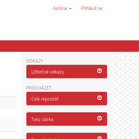
čeština
Přihlásit se
ODKAZY
Užitečné odkazy
PROCHÁZET
Celý repozitář
Tato sbírka