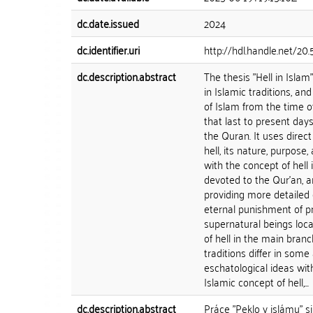
dc.date.issued
2024
dc.identifier.uri
http://hdl.handle.net/20
dc.description.abstract
The thesis "Hell in Islam
in Islamic traditions, a
of Islam from the time of
that last to present days.
the Quran. It uses direct
hell, its nature, purpose
with the concept of hell 
devoted to the Qur'an, a
providing more detailed 
eternal punishment of pr
supernatural beings locat
of hell in the main branc
traditions differ in some
eschatological ideas wi
Islamic concept of hell,...
dc.description.abstract
Práce "Peklo v islámu" si