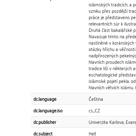
islámských tradicích, a 
vzniku přes pozdější trad
práce je představeno pek
relevantních súr k ilustr
Druhá část bakalářské pr
Navazuje tímto na předeš
nastíněné v koránských v
otázky hříchu a věčnosti
nadpřirozených pekelnýc
hlavních proudech islámu
tradice liší v některých
eschatologické představy
islámské pojetí pekla, o
hlavních větvích islámu.
dc.language
Čeština
dc.language.iso
cs_CZ
dc.publisher
Univerzita Karlova, Evan
dc.subject
Hell