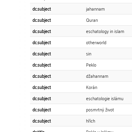
dc.subject
jahannam
dc.subject
Quran
dc.subject
eschatology in islam
dc.subject
otherworld
dc.subject
sin
dc.subject
Peklo
dc.subject
džahannam
dc.subject
Korán
dc.subject
eschatologie islámu
dc.subject
posmrtný život
dc.subject
hřích
dc.title
Peklo v Islámu