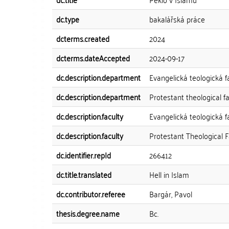
dc.type
bakalářská práce
dcterms.created
2024
dcterms.dateAccepted
2024-09-17
dc.description.department
Evangelická teologická f
dc.description.department
Protestant theological fa
dc.description.faculty
Evangelická teologická f
dc.description.faculty
Protestant Theological F
dc.identifier.repId
266412
dc.title.translated
Hell in Islam
dc.contributor.referee
Bargár, Pavol
thesis.degree.name
Bc.