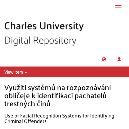
Skip to main content
Toggl
navig
View Item
Využití systémů na rozpoznávání
obličeje k identifikaci pachatelů
trestných činů
Use of Facial Recognition Systems for Identifying
Criminal Offenders