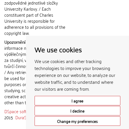
zodpovědné jednotlivé složky
Univerzity Karlovy. / Each
constituent part of Charles
University is responsible for
adherence to all provisions of the
copyright law.
Upozornění / Notice:
Získané
We use cookies
informace nemohou být použity k
výdělečným účelům nebo vydávány
za studijní, vědeckou nebo jinou
We use cookies and other tracking
tvůrčí činnost jiné osoby než autora.
technologies to improve your browsing
/ Any retrieved information shall not
experience on our website, to analyze our
be used for any commercial
website traffic, and to understand where
purposes or claimed as results of
our visitors are coming from.
studying, scientific or any other
creative activities of any person
I agree
other than the author.
DSpace software
copyright © 2002-
I decline
2015
DuraSpace
Change my preferences