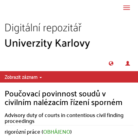
Přeskočit na obsah
Přepn
navig
Zobrazit záznam
Poučovací povinnost soudů v
civilním nalézacím řízení sporném
Advisory duty of courts in contentious civil finding
proceedings
rigorózní práce (
OBHÁJENO
)