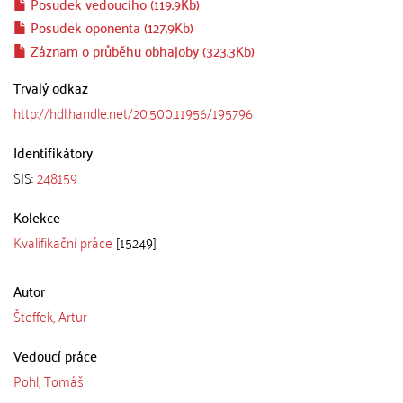
Posudek vedoucího (119.9Kb)
Posudek oponenta (127.9Kb)
Záznam o průběhu obhajoby (323.3Kb)
Trvalý odkaz
http://hdl.handle.net/20.500.11956/195796
Identifikátory
SIS:
248159
Kolekce
Kvalifikační práce
[15249]
Autor
Šteffek, Artur
Vedoucí práce
Pohl, Tomáš