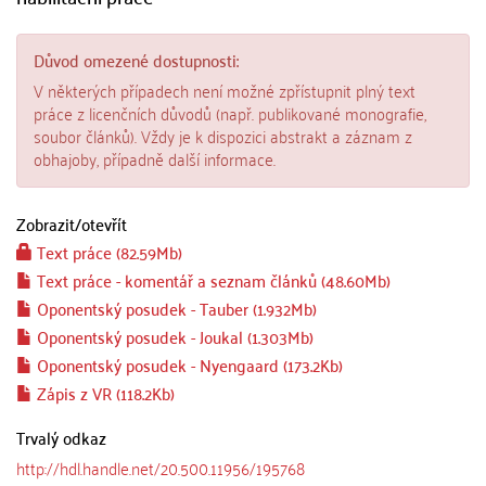
Důvod omezené dostupnosti:
V některých případech není možné zpřístupnit plný text
práce z licenčních důvodů (např. publikované monografie,
soubor článků). Vždy je k dispozici abstrakt a záznam z
obhajoby, případně další informace.
Zobrazit/
otevřít
Text práce (82.59Mb)
Text práce - komentář a seznam článků (48.60Mb)
Oponentský posudek - Tauber (1.932Mb)
Oponentský posudek - Joukal (1.303Mb)
Oponentský posudek - Nyengaard (173.2Kb)
Zápis z VR (118.2Kb)
Trvalý odkaz
http://hdl.handle.net/20.500.11956/195768