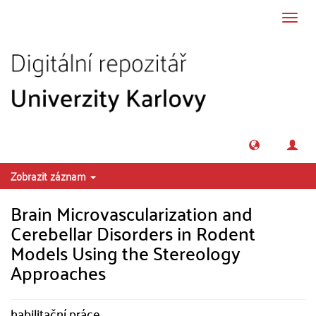
Přeskočit na obsah
Přepn
navig
Zobrazit záznam
Brain Microvascularization and
Cerebellar Disorders in Rodent
Models Using the Stereology
Approaches
habilitační práce