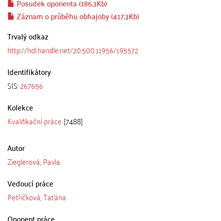
Posudek oponenta (186.3Kb)
Záznam o průběhu obhajoby (417.3Kb)
Trvalý odkaz
http://hdl.handle.net/20.500.11956/195572
Identifikátory
SIS:
267656
Kolekce
Kvalifikační práce
[7488]
Autor
Zieglerová, Pavla
Vedoucí práce
Petříčková, Taťána
Oponent práce