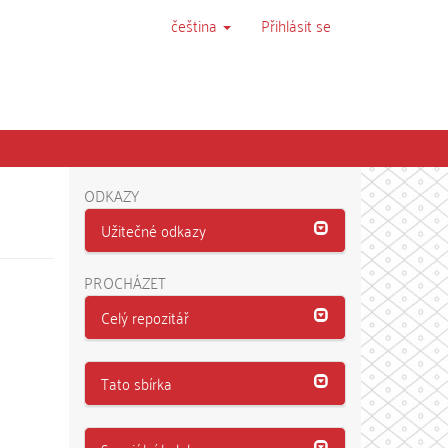
čeština
Přihlásit se
ODKAZY
Užitečné odkazy
PROCHÁZET
Celý repozitář
Tato sbírka