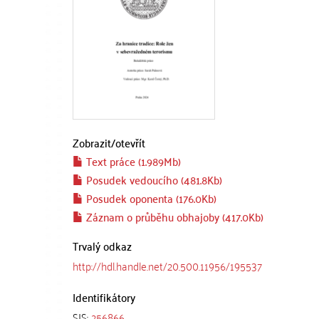
Zobrazit/
otevřít
Text práce (1.989Mb)
Posudek vedoucího (481.8Kb)
Posudek oponenta (176.0Kb)
Záznam o průběhu obhajoby (417.0Kb)
Trvalý odkaz
http://hdl.handle.net/20.500.11956/195537
Identifikátory
SIS:
256866