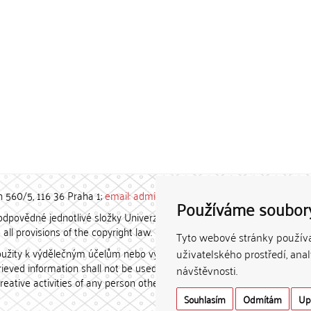
h 560/5, 116 36 Praha 1;
email: admin-repozitar [at] cuni.cz
Používáme soubor
povědné jednotlivé složky Univerzity Karlovy. / Each constituent
all provisions of the copyright law.
Tyto webové stránky používaj
užity k výdělečným účelům nebo vydávány za studijní, vědeckou
uživatelského prostředí, ana
etrieved information shall not be used for any commercial purposes
návštěvnosti.
creative activities of any person other than the author.
Souhlasím
Odmítám
Up