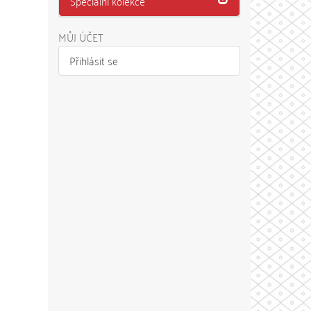
Speciální kolekce
MŮJ ÚČET
Přihlásit se