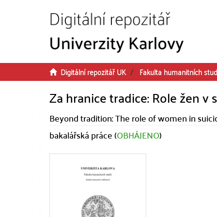
Přeskočit na obsah
Digitální repozitář UK
Fakulta humanitních stud
Za hranice tradice: Role žen 
Beyond tradition: The role of women in suici
bakalářská práce (
OBHÁJENO
)