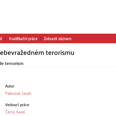
ií
Kvalifikační práce
Zobrazit záznam
v sebevražedném terorismu
de terrorism
Autor
Palesová, Sarah
Vedoucí práce
Černý, Karel