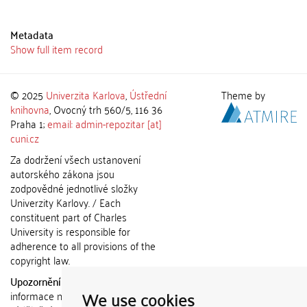
Metadata
Show full item record
© 2025
Univerzita Karlova
,
Ústřední
Theme by
knihovna
, Ovocný trh 560/5, 116 36
Praha 1;
email: admin-repozitar [at]
cuni.cz
Za dodržení všech ustanovení
autorského zákona jsou
zodpovědné jednotlivé složky
Univerzity Karlovy. / Each
constituent part of Charles
University is responsible for
adherence to all provisions of the
copyright law.
Upozornění / Notice:
Získané
We use cookies
informace nemohou být použity k