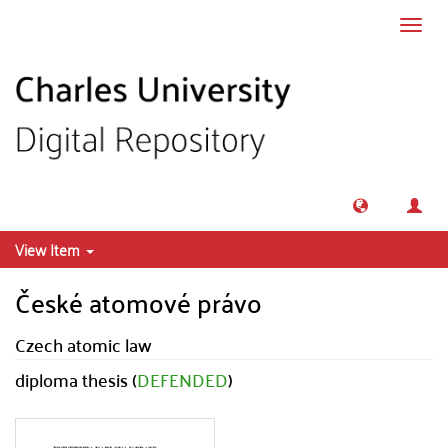
Skip to main content
Toggl
navig
View Item
České atomové právo
Czech atomic law
diploma thesis (
DEFENDED
)