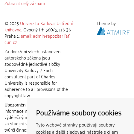
Zobrazit celý záznam
© 2025
Univerzita Karlova
,
Ústřední
Theme by
knihovna
, Ovocný trh 560/5, 116 36
Praha 1;
email: admin-repozitar [at]
cuni.cz
Za dodržení všech ustanovení
autorského zákona jsou
zodpovědné jednotlivé složky
Univerzity Karlovy. / Each
constituent part of Charles
University is responsible for
adherence to all provisions of the
copyright law.
Upozornění / Notice:
Získané
Používáme soubory cookies
informace nemohou být použity k
výdělečným účelům nebo vydávány
za studijní, vědeckou nebo jinou
Tyto webové stránky používají soubory
tvůrčí činnost jiné osoby než autora.
cookies a další sledovací nástroje s cílem