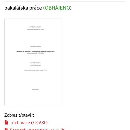
bakalářská práce (
OBHÁJENO
)
Zobrazit/
otevřít
Text práce (729.6Kb)
Posudek vedoucího (44.72Kb)