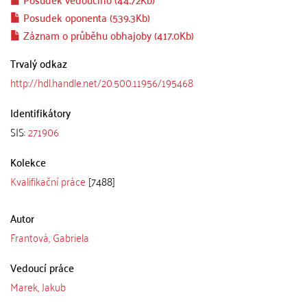
Posudek oponenta (539.3Kb)
Záznam o průběhu obhajoby (417.0Kb)
Trvalý odkaz
http://hdl.handle.net/20.500.11956/195468
Identifikátory
SIS:
271906
Kolekce
Kvalifikační práce
[7488]
Autor
Frantová, Gabriela
Vedoucí práce
Marek, Jakub