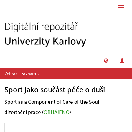
Přeskočit na obsah
Přepn
navig
Zobrazit záznam
Sport jako součást péče o duši
Sport as a Component of Care of the Soul
dizertační práce (
OBHÁJENO
)