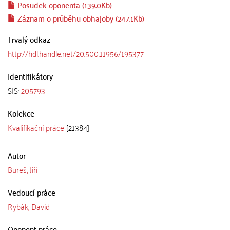
Posudek oponenta (139.0Kb)
Záznam o průběhu obhajoby (247.1Kb)
Trvalý odkaz
http://hdl.handle.net/20.500.11956/195377
Identifikátory
SIS:
205793
Kolekce
Kvalifikační práce
[21384]
Autor
Bureš, Jiří
Vedoucí práce
Rybák, David
Oponent práce