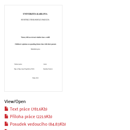
View/
Open
Text práce (781.6Kb)
Příloha práce (221.9Kb)
Posudek vedoucího (84.83Kb)