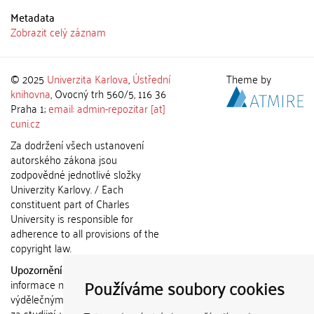
Metadata
Zobrazit celý záznam
© 2025
Univerzita Karlova
,
Ústřední
Theme by
knihovna
, Ovocný trh 560/5, 116 36
Praha 1;
email: admin-repozitar [at]
cuni.cz
Za dodržení všech ustanovení
autorského zákona jsou
zodpovědné jednotlivé složky
Univerzity Karlovy. / Each
constituent part of Charles
University is responsible for
adherence to all provisions of the
copyright law.
Upozornění / Notice:
Získané
Používáme soubory cookies
informace nemohou být použity k
výdělečným účelům nebo vydávány
za studijní, vědeckou nebo jinou