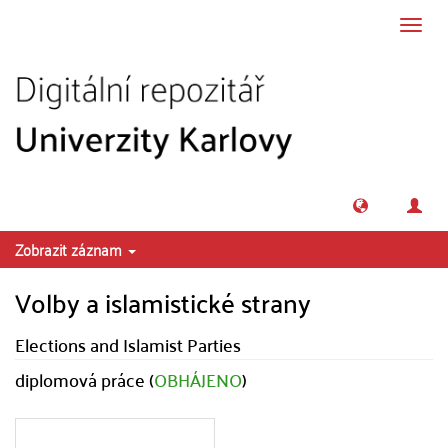
Přeskočit na obsah
Přepn
navig
Zobrazit záznam
Volby a islamistické strany
Elections and Islamist Parties
diplomová práce (
OBHÁJENO
)