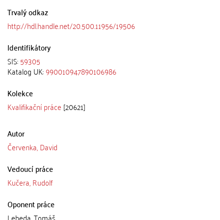
Trvalý odkaz
http://hdl.handle.net/20.500.11956/19506
Identifikátory
SIS:
59305
Katalog UK:
990010947890106986
Kolekce
Kvalifikační práce
[20621]
Autor
Červenka, David
Vedoucí práce
Kučera, Rudolf
Oponent práce
Lebeda, Tomáš