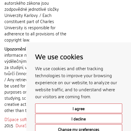
autorského zákona jsou
zodpovědné jednotlivé složky
Univerzity Karlovy. / Each
constituent part of Charles
University is responsible for
adherence to all provisions of the
copyright law.
Upozornění / Notice:
Získané
We use cookies
informace nemohou být použity k
výdělečným účelům nebo vydávány
za studijní, vědeckou nebo jinou
We use cookies and other tracking
tvůrčí činnost jiné osoby než autora.
technologies to improve your browsing
/ Any retrieved information shall not
experience on our website, to analyze our
be used for any commercial
website traffic, and to understand where
purposes or claimed as results of
our visitors are coming from.
studying, scientific or any other
creative activities of any person
I agree
other than the author.
DSpace software
copyright © 2002-
I decline
2015
DuraSpace
Change my preferences