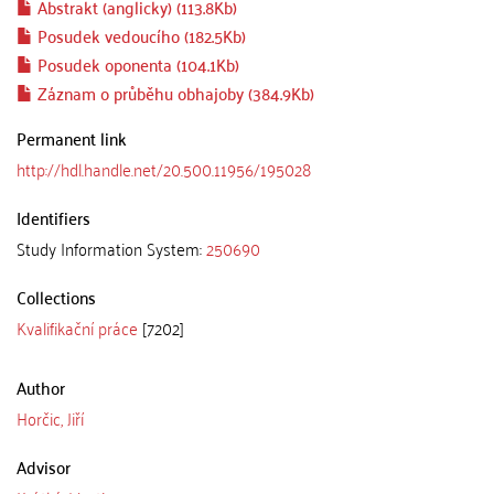
Abstrakt (anglicky) (113.8Kb)
Posudek vedoucího (182.5Kb)
Posudek oponenta (104.1Kb)
Záznam o průběhu obhajoby (384.9Kb)
Permanent link
http://hdl.handle.net/20.500.11956/195028
Identifiers
Study Information System:
250690
Collections
Kvalifikační práce
[7202]
Author
Horčic, Jiří
Advisor