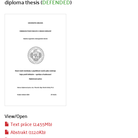
diploma thesis (
DEFENDED
)
View/
Open
Text práce (2.455Mb)
Abstrakt (112.0Kb)