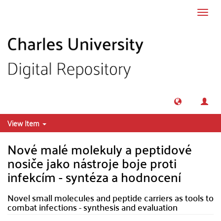
Skip to main content
Toggl
navig
View Item
Nové malé molekuly a peptidové
nosiče jako nástroje boje proti
infekcím - syntéza a hodnocení
Novel small molecules and peptide carriers as tools to
combat infections - synthesis and evaluation