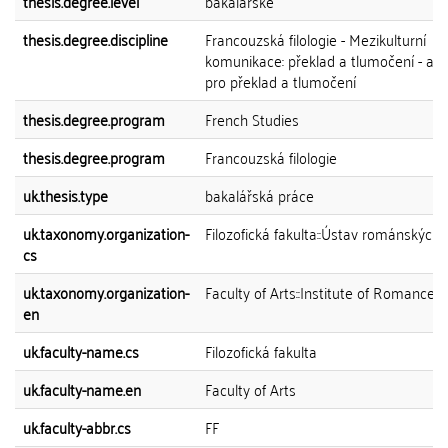
thesis.degree.level
bakalářské
thesis.degree.discipline
Francouzská filologie - Mezikulturní
komunikace: překlad a tlumočení - ang
pro překlad a tlumočení
thesis.degree.program
French Studies
thesis.degree.program
Francouzská filologie
uk.thesis.type
bakalářská práce
uk.taxonomy.organization-
Filozofická fakulta::Ústav románských s
cs
uk.taxonomy.organization-
Faculty of Arts::Institute of Romance 
en
uk.faculty-name.cs
Filozofická fakulta
uk.faculty-name.en
Faculty of Arts
uk.faculty-abbr.cs
FF