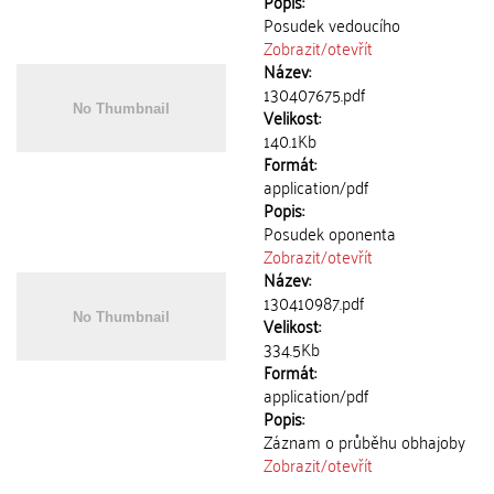
Popis:
Posudek vedoucího
Zobrazit/
otevřít
Název:
130407675.pdf
Velikost:
140.1Kb
Formát:
application/pdf
Popis:
Posudek oponenta
Zobrazit/
otevřít
Název:
130410987.pdf
Velikost:
334.5Kb
Formát:
application/pdf
Popis:
Záznam o průběhu obhajoby
Zobrazit/
otevřít