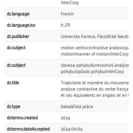
InterCorp.
dc.language
French
dc.language.iso
fr_FR
dc.publisher
Univerzita Karlova, Filozofická fakulta
dc.subject
motion verbs|contrastive analysis|pat
motion|manner of motion|InterCorp
dc.subject
slovesa pohybu|kontrastivní analýza|
pohybu|způsob pohybu|InterCorp
dc.title
Trajectoire et manière du mouvement
analyse contrastive du verbe français 
et ses équivalents en anglais et en t
dc.type
bakalářská práce
dcterms.created
2024
dcterms.dateAccepted
2024-09-04