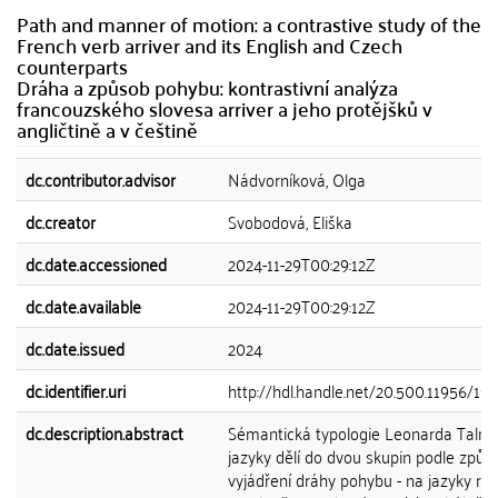
Path and manner of motion: a contrastive study of the
French verb arriver and its English and Czech
counterparts
Dráha a způsob pohybu: kontrastivní analýza
francouzského slovesa arriver a jeho protějšků v
angličtině a v češtině
dc.contributor.advisor
Nádvorníková, Olga
dc.creator
Svobodová, Eliška
dc.date.accessioned
2024-11-29T00:29:12Z
dc.date.available
2024-11-29T00:29:12Z
dc.date.issued
2024
dc.identifier.uri
http://hdl.handle.net/20.500.11956/19
dc.description.abstract
Sémantická typologie Leonarda Talm
jazyky dělí do dvou skupin podle způs
vyjádření dráhy pohybu - na jazyky rám