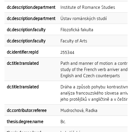
dc.description.department
Institute of Romance Studies
dc.description.department
Ústav románských studií
dc.description.faculty
Filozofická fakulta
dc.description.faculty
Faculty of Arts
dc.identifier.repId
255344
dc.title.translated
Path and manner of motion: a contras
study of the French verb arriver and it
English and Czech counterparts
dc.title.translated
Dráha a způsob pohybu: kontrastivní
analýza francouzského slovesa arriver
jeho protějšků v angličtině a v češtině
dc.contributor.referee
Mudrochová, Radka
thesis.degree.name
Bc.