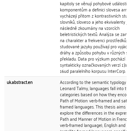
kapitoly se věnují pohybové události, j
komponentům a definici slovesa arriv
vycházejí přitom z kontrastivních studi
slovníků, sloveso a jeho ekvivalenty js
následně zkoumány na vzorcích
beletristických textů. Analýza se zamě
na charakter a frekvenci prostředků, k
studované jazyky používají pro vyjádře
dráhy a způsobu pohybu v různých s
překladu. Data pro výzkum pochází ze
syntakticky označkovaných verzí 13ud
16ud paralelního korpusu InterCorp.
uk.abstract.en
According to the semantic typology of
Leonard Talmy, languages fall into tw
categories based on how they encode
Path of Motion: verb-framed and satell
framed languages. This thesis aims to
explore the differences in the express
Path and Manner of Motion in French 
verb-framed language), English and C