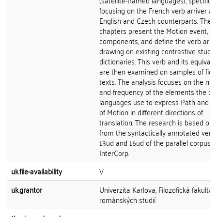
(satellite-framed languages), specifical
focusing on the French verb arriver an
English and Czech counterparts. The fi
chapters present the Motion event, its
components, and define the verb arriv
drawing on existing contrastive studi
dictionaries. This verb and its equivale
are then examined on samples of fict
texts. The analysis focuses on the nat
and frequency of the elements the c
languages use to express Path and 
of Motion in different directions of
translation. The research is based on 
from the syntactically annotated vers
13ud and 16ud of the parallel corpus
InterCorp.
uk.file-availability
V
uk.grantor
Univerzita Karlova, Filozofická fakulta,
románských studií