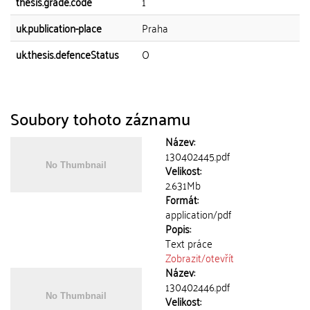
thesis.grade.code
1
uk.publication-place
Praha
uk.thesis.defenceStatus
O
Soubory tohoto záznamu
Název:
130402445.pdf
Velikost:
2.631Mb
Formát:
application/pdf
Popis:
Text práce
Zobrazit/
otevřít
Název:
130402446.pdf
Velikost: