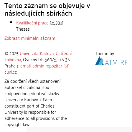
Tento záznam se objevuje v
následujících sbírkách
Kvalifikační práce
[25332]
Theses
Zobrazit minimální záznam
© 2025
Univerzita Karlova
,
Ústřední
Theme by
knihovna
, Ovocný trh 560/5, 116 36
Praha 1;
email: admin-repozitar [at]
cuni.cz
Za dodržení všech ustanovení
autorského zákona jsou
zodpovědné jednotlivé složky
Univerzity Karlovy. / Each
constituent part of Charles
University is responsible for
adherence to all provisions of the
copyright law.