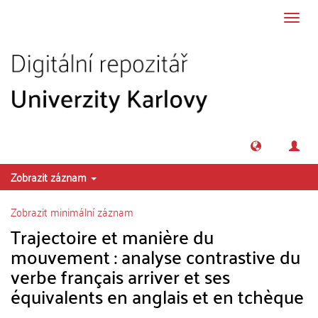
Přeskočit na obsah
Přepn
navig
Zobrazit záznam
Zobrazit minimální záznam
Trajectoire et manière du
mouvement : analyse contrastive du
verbe français arriver et ses
équivalents en anglais et en tchèque