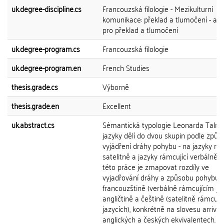
uk.degree-discipline.cs
Francouzská filologie - Mezikulturní
komunikace: překlad a tlumočení - ang
pro překlad a tlumočení
uk.degree-program.cs
Francouzská filologie
uk.degree-program.en
French Studies
thesis.grade.cs
Výborně
thesis.grade.en
Excellent
uk.abstract.cs
Sémantická typologie Leonarda Talm
jazyky dělí do dvou skupin podle způs
vyjádření dráhy pohybu - na jazyky rám
satelitně a jazyky rámcující verbálně. 
této práce je zmapovat rozdíly ve
vyjadřování dráhy a způsobu pohybu 
francouzštině (verbálně rámcujícím jaz
angličtině a češtině (satelitně rámcují
jazycích), konkrétně na slovesu arriver
anglických a českých ekvivalentech. Pr