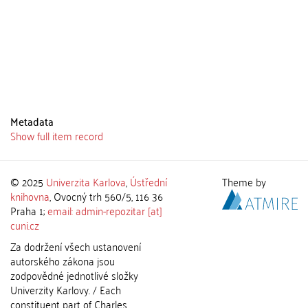
Metadata
Show full item record
© 2025
Univerzita Karlova
,
Ústřední
Theme by
knihovna
, Ovocný trh 560/5, 116 36
Praha 1;
email: admin-repozitar [at]
cuni.cz
Za dodržení všech ustanovení
autorského zákona jsou
zodpovědné jednotlivé složky
Univerzity Karlovy. / Each
constituent part of Charles