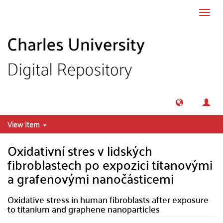
Skip to main content
Toggl
navig
View Item
Oxidativní stres v lidských
fibroblastech po expozici titanovými
a grafenovými nanočásticemi
Oxidative stress in human fibroblasts after exposure
to titanium and graphene nanoparticles