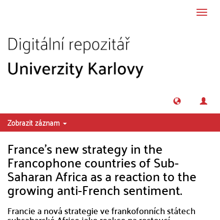
Přeskočit na obsah
Přepn
navig
Zobrazit záznam
France's new strategy in the
Francophone countries of Sub-
Saharan Africa as a reaction to the
growing anti-French sentiment.
Francie a nová strategie ve frankofonních státech
subsaharské Africe jako reakce na rostoucí