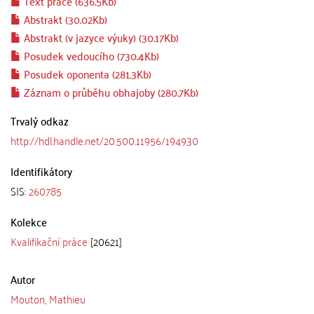
Text práce (636.5Kb)
Abstrakt (30.02Kb)
Abstrakt (v jazyce výuky) (30.17Kb)
Posudek vedoucího (730.4Kb)
Posudek oponenta (281.3Kb)
Záznam o průběhu obhajoby (280.7Kb)
Trvalý odkaz
http://hdl.handle.net/20.500.11956/194930
Identifikátory
SIS:
260785
Kolekce
Kvalifikační práce
[20621]
Autor
Mouton, Mathieu