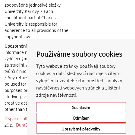
zodpovědné jednotlivé složky
Univerzity Karlovy. / Each
constituent part of Charles
University is responsible for
adherence to all provisions of the
copyright law.
Upozornění / Notice:
Získané
Používáme soubory cookies
informace nemohou být použity k
výdělečným účelům nebo vydávány
za studijní, vědeckou nebo jinou
Tyto webové stránky používají soubory
tvůrčí činnost jiné osoby než autora.
cookies a další sledovací nástroje s cílem
/ Any retrieved information shall not
vylepšení uživatelského prostředí, analýzy
be used for any commercial
návštěvnosti webových stránek a zjištění
purposes or claimed as results of
zdroje návštěvnosti.
studying, scientific or any other
creative activities of any person
Souhlasím
other than the author.
DSpace software
copyright © 2002-
Odmítám
2015
DuraSpace
Upravit mé předvolby