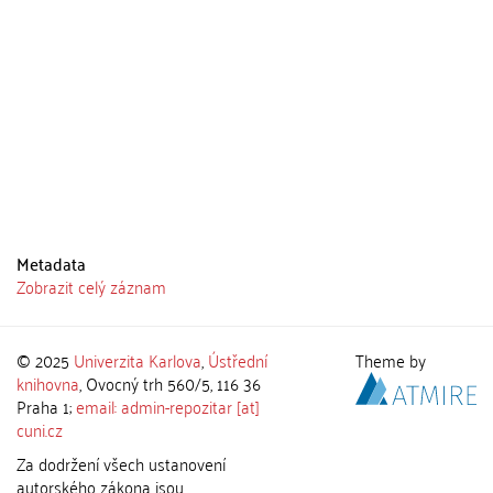
Metadata
Zobrazit celý záznam
© 2025
Univerzita Karlova
,
Ústřední
Theme by
knihovna
, Ovocný trh 560/5, 116 36
Praha 1;
email: admin-repozitar [at]
cuni.cz
Za dodržení všech ustanovení
autorského zákona jsou