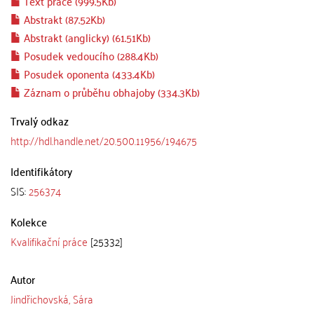
Text práce (999.5Kb)
Abstrakt (87.52Kb)
Abstrakt (anglicky) (61.51Kb)
Posudek vedoucího (288.4Kb)
Posudek oponenta (433.4Kb)
Záznam o průběhu obhajoby (334.3Kb)
Trvalý odkaz
http://hdl.handle.net/20.500.11956/194675
Identifikátory
SIS:
256374
Kolekce
Kvalifikační práce
[25332]
Autor
Jindřichovská, Sára