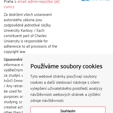
Praha 1;
email: admin-repozitar [at]
cuni.cz
Za dodržení všech ustanovení
autorského zákona jsou
zodpovědné jednotlivé složky
Univerzity Karlovy. / Each
constituent part of Charles
University is responsible for
adherence to all provisions of the
copyright law.
Upozornění / Notice:
Získané
Používáme soubory cookies
informace nemohou být použity k
výdělečným účelům nebo vydávány
za studijní, vědeckou nebo jinou
Tyto webové stránky používají soubory
tvůrčí činnost jiné osoby než autora.
cookies a další sledovací nástroje s cílem
/ Any retrieved information shall not
vylepšení uživatelského prostředí, analýzy
be used for any commercial
návštěvnosti webových stránek a zjištění
purposes or claimed as results of
zdroje návštěvnosti.
studying, scientific or any other
creative activities of any person
Souhlasím
other than the author.