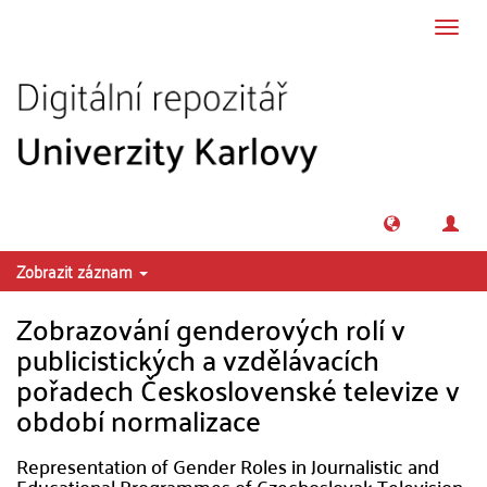
Přeskočit na obsah
Přepn
navig
Zobrazit záznam
Zobrazování genderových rolí v
publicistických a vzdělávacích
pořadech Československé televize v
období normalizace
Representation of Gender Roles in Journalistic and
Educational Programmes of Czechoslovak Television