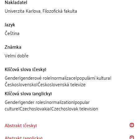
Nakladatel
Univerzita Karlova, Filozofická fakulta
Jazyk
Čeština
Známka
Velmi dobře
Klíčová slova (česky)
Gender|genderové role|normalizace|populární kultura|
Československo|Československá televize
Klíčová slova (anglicky)
Gender|gender roles|normalization|popular
culture|Czechoslovakia|Czechoslovak television
Abstrakt (česky)
Abstrakt (anglicky)