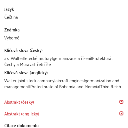
Jazyk
Čeština
Známka
Výborně
Klíčová slova (česky)
a.s. Walter|letecké motory|germanizace a řízení|Protektorát
Čechy a Morava|Třetí říše
Klíčová slova (anglicky)
Walter joint stock company|aircraft engines|germanization and
management|Protectorate of Bohemia and Moravia|Third Reich
Abstrakt (česky)
Abstrakt (anglicky)
Citace dokumentu