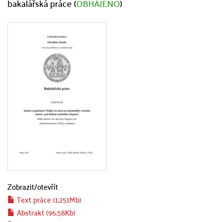
bakalářská práce (
OBHÁJENO
)
Zobrazit/
otevřít
Text práce (1.251Mb)
Abstrakt (96.58Kb)