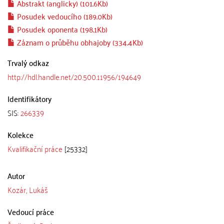
Abstrakt (anglicky) (101.6Kb)
Posudek vedoucího (189.0Kb)
Posudek oponenta (198.1Kb)
Záznam o průběhu obhajoby (334.4Kb)
Trvalý odkaz
http://hdl.handle.net/20.500.11956/194649
Identifikátory
SIS:
266339
Kolekce
Kvalifikační práce
[25332]
Autor
Kozár, Lukáš
Vedoucí práce