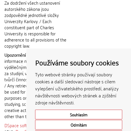
Za dodržení všech ustanovení
autorského zákona jsou
zodpovědné jednotlivé složky
Univerzity Karlovy. / Each
constituent part of Charles
University is responsible for
adherence to all provisions of the
copyright law.
Upozornění / Notice:
Získané
Používáme soubory cookies
informace nemohou být použity k
výdělečným účelům nebo vydávány
za studijní, vědeckou nebo jinou
Tyto webové stránky používají soubory
tvůrčí činnost jiné osoby než autora.
cookies a další sledovací nástroje s cílem
/ Any retrieved information shall not
vylepšení uživatelského prostředí, analýzy
be used for any commercial
návštěvnosti webových stránek a zjištění
purposes or claimed as results of
zdroje návštěvnosti.
studying, scientific or any other
creative activities of any person
Souhlasím
other than the author.
DSpace software
copyright © 2002-
Odmítám