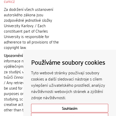
cuni.cz
Za dodržení všech ustanovení
autorského zákona jsou
zodpovědné jednotlivé složky
Univerzity Karlovy. / Each
constituent part of Charles
University is responsible for
adherence to all provisions of the
copyright law.
Upozornění / Notice:
Získané
Používáme soubory cookies
informace nemohou být použity k
výdělečným účelům nebo vydávány
za studijní, vědeckou nebo jinou
Tyto webové stránky používají soubory
tvůrčí činnost jiné osoby než autora.
cookies a další sledovací nástroje s cílem
/ Any retrieved information shall not
vylepšení uživatelského prostředí, analýzy
be used for any commercial
návštěvnosti webových stránek a zjištění
purposes or claimed as results of
zdroje návštěvnosti.
studying, scientific or any other
creative activities of any person
Souhlasím
other than the author.