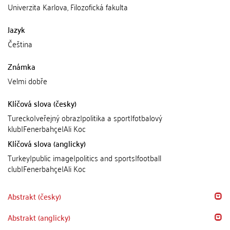
Univerzita Karlova, Filozofická fakulta
Jazyk
Čeština
Známka
Velmi dobře
Klíčová slova (česky)
Turecko|veřejný obraz|politika a sport|fotbalový
klub|Fenerbahçe|Ali Koc
Klíčová slova (anglicky)
Turkey|public image|politics and sports|football
club|Fenerbahçe|Ali Koc
Abstrakt (česky)
Abstrakt (anglicky)