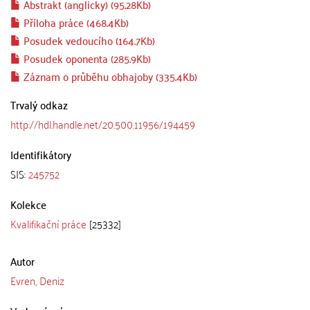
Abstrakt (anglicky) (95.28Kb)
Příloha práce (468.4Kb)
Posudek vedoucího (164.7Kb)
Posudek oponenta (285.9Kb)
Záznam o průběhu obhajoby (335.4Kb)
Trvalý odkaz
http://hdl.handle.net/20.500.11956/194459
Identifikátory
SIS:
245752
Kolekce
Kvalifikační práce
[25332]
Autor
Evren, Deniz