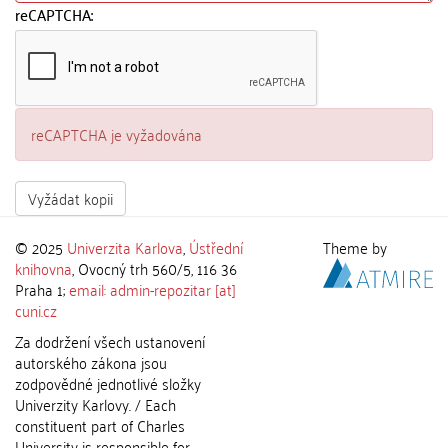
reCAPTCHA:
reCAPTCHA je vyžadována
Vyžádat kopii
© 2025
Univerzita Karlova
,
Ústřední
Theme by
knihovna
, Ovocný trh 560/5, 116 36
Praha 1;
email: admin-repozitar [at]
cuni.cz
Za dodržení všech ustanovení
autorského zákona jsou
zodpovědné jednotlivé složky
Univerzity Karlovy. / Each
constituent part of Charles
University is responsible for