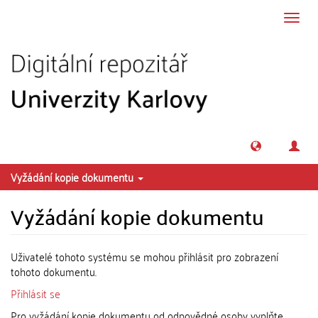
Přeskočit na obsah
Přepn
navig
Vyžádání kopie dokumentu
Vyžádání kopie dokumentu
Uživatelé tohoto systému se mohou přihlásit pro zobrazení
tohoto dokumentu.
Přihlásit se
Pro vyžádání kopie dokumentu od odpovědné osoby vyplňte