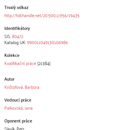
Trvalý odkaz
http://hdl.handle.net/20.500.11956/19435
Identifikátory
SIS:
80472
Katalog UK:
990011049130106986
Kolekce
Kvalifikační práce
[21384]
Autor
Krištofová, Barbora
Vedoucí práce
Palkovská, Jana
Oponent práce
Slavík, Petr