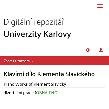
Přeskočit na obsah
Přepn
navig
Zobrazit záznam
Klavírní dílo Klementa Slavického
Piano Works of Klement Slavický
dizertační práce (
OBHÁJENO
)