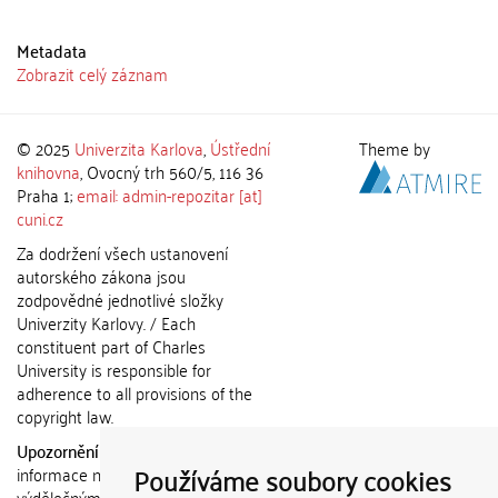
Metadata
Zobrazit celý záznam
© 2025
Univerzita Karlova
,
Ústřední
Theme by
knihovna
, Ovocný trh 560/5, 116 36
Praha 1;
email: admin-repozitar [at]
cuni.cz
Za dodržení všech ustanovení
autorského zákona jsou
zodpovědné jednotlivé složky
Univerzity Karlovy. / Each
constituent part of Charles
University is responsible for
adherence to all provisions of the
copyright law.
Upozornění / Notice:
Získané
Používáme soubory cookies
informace nemohou být použity k
výdělečným účelům nebo vydávány