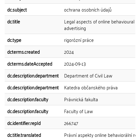
dc.subject
ochrana osobních údajů
dc.title
Legal aspects of online behavioural
advertising
dc.type
rigorózní práce
dcterms.created
2024
dcterms.dateAccepted
2024-09-13
dc.description.department
Department of Civil Law
dc.description.department
Katedra občanského práva
dc.description.faculty
Právnická fakulta
dc.description.faculty
Faculty of Law
dc.identifier.repId
266747
dc.title.translated
Právní aspekty online behaviorální re