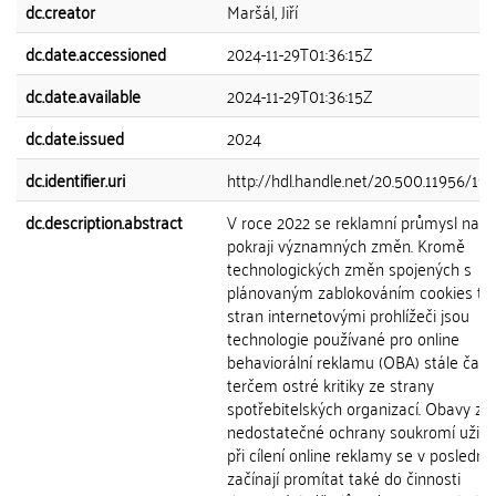
dc.creator
Maršál, Jiří
dc.date.accessioned
2024-11-29T01:36:15Z
dc.date.available
2024-11-29T01:36:15Z
dc.date.issued
2024
dc.identifier.uri
http://hdl.handle.net/20.500.11956/19
dc.description.abstract
V roce 2022 se reklamní průmysl nach
pokraji významných změn. Kromě
technologických změn spojených s
plánovaným zablokováním cookies tře
stran internetovými prohlížeči jsou
technologie používané pro online
behaviorální reklamu (OBA) stále častě
terčem ostré kritiky ze strany
spotřebitelských organizací. Obavy z
nedostatečné ochrany soukromí uživa
při cílení online reklamy se v poslední
začínají promítat také do činnosti