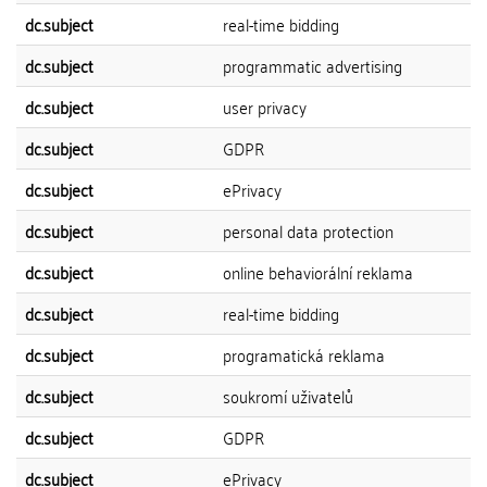
dc.subject
real-time bidding
dc.subject
programmatic advertising
dc.subject
user privacy
dc.subject
GDPR
dc.subject
ePrivacy
dc.subject
personal data protection
dc.subject
online behaviorální reklama
dc.subject
real-time bidding
dc.subject
programatická reklama
dc.subject
soukromí uživatelů
dc.subject
GDPR
dc.subject
ePrivacy