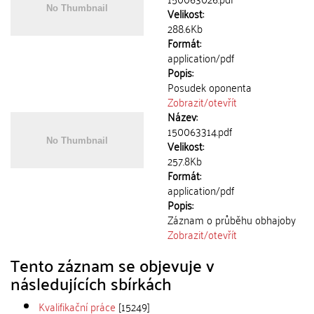
Velikost:
288.6Kb
Formát:
application/pdf
Popis:
Posudek oponenta
Zobrazit/
otevřít
Název:
150063314.pdf
Velikost:
257.8Kb
Formát:
application/pdf
Popis:
Záznam o průběhu obhajoby
Zobrazit/
otevřít
Tento záznam se objevuje v
následujících sbírkách
Kvalifikační práce
[15249]