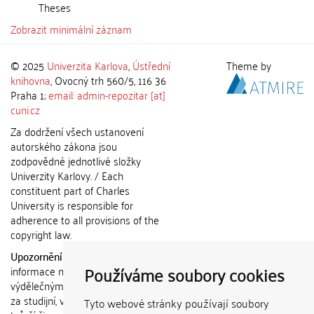
Theses
Zobrazit minimální záznam
© 2025
Univerzita Karlova
,
Ústřední
Theme by
knihovna
, Ovocný trh 560/5, 116 36
Praha 1;
email: admin-repozitar [at]
cuni.cz
Za dodržení všech ustanovení
autorského zákona jsou
zodpovědné jednotlivé složky
Univerzity Karlovy. / Each
constituent part of Charles
University is responsible for
adherence to all provisions of the
copyright law.
Upozornění / Notice:
Získané
Používáme soubory cookies
informace nemohou být použity k
výdělečným účelům nebo vydávány
za studijní, vědeckou nebo jinou
Tyto webové stránky používají soubory