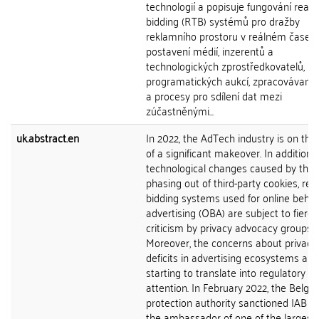
technologií a popisuje fungování real-
bidding (RTB) systémů pro dražby
reklamního prostoru v reálném čase,
postavení médií, inzerentů a
technologických zprostředkovatelů, p
programatických aukcí, zpracovávané
a procesy pro sdílení dat mezi
zúčastněnými...
uk.abstract.en
In 2022, the AdTech industry is on the
of a significant makeover. In addition 
technological changes caused by the
phasing out of third-party cookies, rea
bidding systems used for online behav
advertising (OBA) are subject to fierce
criticism by privacy advocacy groups.
Moreover, the concerns about privacy
deficits in advertising ecosystems are
starting to translate into regulatory
attention. In February 2022, the Belgi
protection authority sanctioned IAB E
the ambassador of one of the largest 