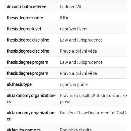
dc.contributor.referee
Lederer, Vít
thesis.degree.name
JUDr.
thesis.degree.level
rigorózní řízení
thesis.degree.discipline
Law and Jurisprudence
thesis.degree.discipline
Právo a právní věda
thesis.degree.program
Law and Jurisprudence
thesis.degree.program
Právo a právní věda
uk.thesis.type
rigorózní práce
uk.taxonomy.organization-
Právnická fakulta::Katedra občanskéh
cs
práva
uk.taxonomy.organization-
Faculty of Law::Department of Civil L
en
uk.faculty-name.cs
Právnická fakulta