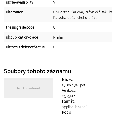
uk.file-availability
V
uk.grantor
Univerzita Karlova, Právnická fakulta,
Katedra občanského práva
thesis.grade.code
U
uk.publication-place
Praha
uk.thesis.defenceStatus
U
Soubory tohoto záznamu
Název:
150061318.pdf
Velikost:
2.575Mb
Formát:
application/pdf
Popis: