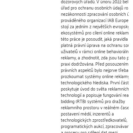
dozorových úřadů. V únoru 2022 belgi
úřad pro ochranu osobních údajů rozh
nezákonnosti zpracování osobních úd
prováděného organizací IAB Europe, k
stojí za jedním z největších evropskýc
ekosystémů pro cílení online reklamy.
této práce je posoudit, jaká pravidla s
platná právní úprava na ochranu souk
uživatelů v rámci online behaviorální
reklamy, a zhodnotit, zda jsou tato pra
praxi dodržována. Před posouzením je
právních aspektů bylo nejprve třeba
prozkoumat systémy online reklamy z
technologického hlediska. První část 
poskytuje úvod do světa reklamních
technologií a popisuje fungování real-
bidding (RTB) systémů pro dražby
reklamního prostoru v reálném čase,
postavení médií, inzerentů a
technologických zprostředkovatelů, p
programatických aukcí, zpracovávané
a procesy pro sdílení dat mezi