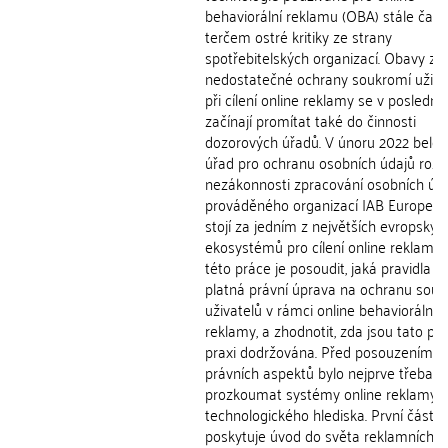
behaviorální reklamu (OBA) stále častě
terčem ostré kritiky ze strany
spotřebitelských organizací. Obavy z
nedostatečné ochrany soukromí uživa
při cílení online reklamy se v poslední
začínají promítat také do činnosti
dozorových úřadů. V únoru 2022 belgi
úřad pro ochranu osobních údajů rozh
nezákonnosti zpracování osobních úd
prováděného organizací IAB Europe, k
stojí za jedním z největších evropskýc
ekosystémů pro cílení online reklamy.
této práce je posoudit, jaká pravidla s
platná právní úprava na ochranu souk
uživatelů v rámci online behaviorální
reklamy, a zhodnotit, zda jsou tato pra
praxi dodržována. Před posouzením je
právních aspektů bylo nejprve třeba
prozkoumat systémy online reklamy z
technologického hlediska. První část 
poskytuje úvod do světa reklamních