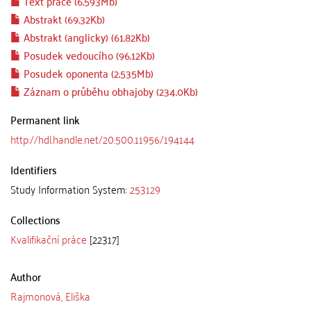
Text práce (6.593Mb)
Abstrakt (69.32Kb)
Abstrakt (anglicky) (61.82Kb)
Posudek vedoucího (96.12Kb)
Posudek oponenta (2.535Mb)
Záznam o průběhu obhajoby (234.0Kb)
Permanent link
http://hdl.handle.net/20.500.11956/194144
Identifiers
Study Information System:
253129
Collections
Kvalifikační práce
[22317]
Author
Rajmonová, Eliška