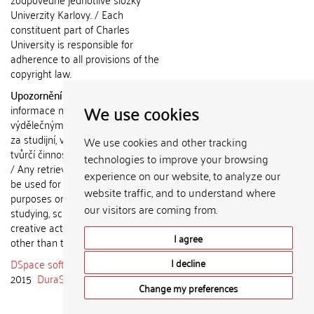
Univerzity Karlovy. / Each
constituent part of Charles
University is responsible for
adherence to all provisions of the
copyright law.
Upozornění / Notice:
Získané
We use cookies
informace nemohou být použity k
výdělečným účelům nebo vydávány
za studijní, vědeckou nebo jinou
We use cookies and other tracking
tvůrčí činnost jiné osoby než autora.
technologies to improve your browsing
/ Any retrieved information shall not
experience on our website, to analyze our
be used for any commercial
website traffic, and to understand where
purposes or claimed as results of
our visitors are coming from.
studying, scientific or any other
creative activities of any person
I agree
other than the author.
DSpace software
copyright © 2002-
I decline
2015
DuraSpace
Change my preferences