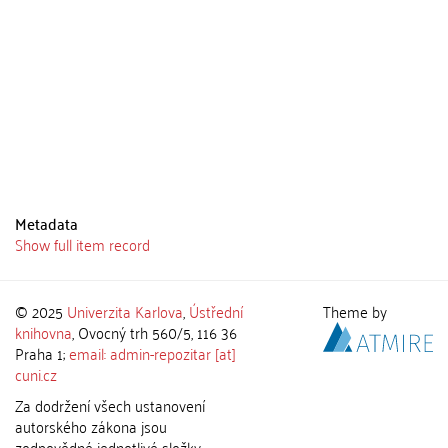
Metadata
Show full item record
© 2025
Univerzita Karlova
,
Ústřední
Theme by
knihovna
, Ovocný trh 560/5, 116 36
Praha 1;
email: admin-repozitar [at]
cuni.cz
Za dodržení všech ustanovení
autorského zákona jsou
zodpovědné jednotlivé složky