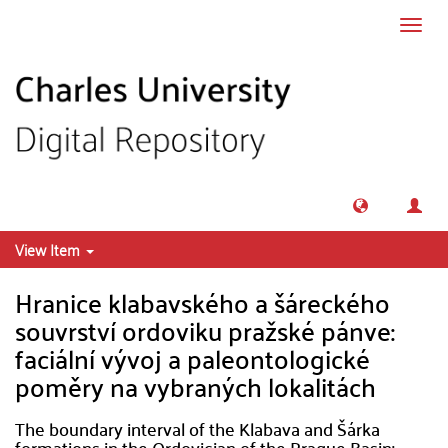
Skip to main content
Toggl
navig
View Item
Hranice klabavského a šáreckého
souvrství ordoviku pražské pánve:
faciální vývoj a paleontologické
poměry na vybraných lokalitách
The boundary interval of the Klabava and Šárka
formations in the Ordovician of the Prague Basin: