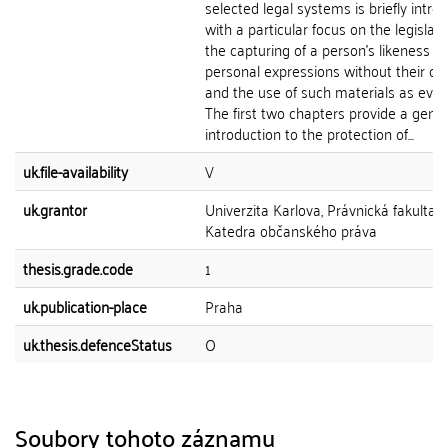
selected legal systems is briefly intro
with a particular focus on the legislati
the capturing of a person's likeness a
personal expressions without their co
and the use of such materials as evid
The first two chapters provide a gener
introduction to the protection of...
uk.file-availability
V
uk.grantor
Univerzita Karlova, Právnická fakulta,
Katedra občanského práva
thesis.grade.code
1
uk.publication-place
Praha
uk.thesis.defenceStatus
O
Soubory tohoto záznamu