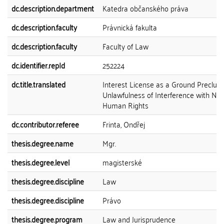
dc.description.department
Katedra občanského práva
dc.description.faculty
Právnická fakulta
dc.description.faculty
Faculty of Law
dc.identifier.repId
252224
dc.title.translated
Interest License as a Ground Precludi
Unlawfulness of Interference with Nat
Human Rights
dc.contributor.referee
Frinta, Ondřej
thesis.degree.name
Mgr.
thesis.degree.level
magisterské
thesis.degree.discipline
Law
thesis.degree.discipline
Právo
thesis.degree.program
Law and Jurisprudence