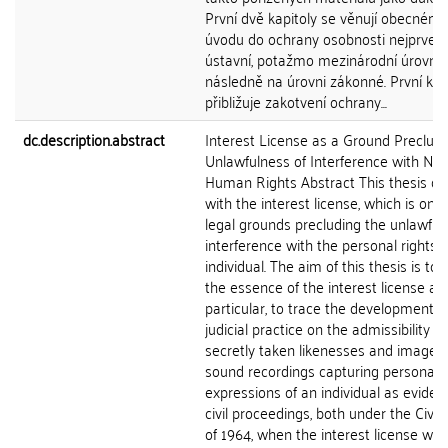
První dvě kapitoly se věnují obecném
úvodu do ochrany osobnosti nejprve 
ústavní, potažmo mezinárodní úrovni 
následně na úrovni zákonné. První kap
přibližuje zakotvení ochrany...
dc.description.abstract
Interest License as a Ground Precludi
Unlawfulness of Interference with Nat
Human Rights Abstract This thesis de
with the interest license, which is one 
legal grounds precluding the unlawful
interference with the personal rights 
individual. The aim of this thesis is to 
the essence of the interest license and
particular, to trace the development o
judicial practice on the admissibility of
secretly taken likenesses and image o
sound recordings capturing personal
expressions of an individual as eviden
civil proceedings, both under the Civil
of 1964, when the interest license was