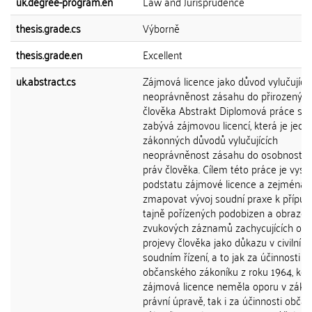
uk.degree-program.en
Law and Jurisprudence
thesis.grade.cs
Výborně
thesis.grade.en
Excellent
uk.abstract.cs
Zájmová licence jako důvod vylučující
neoprávněnost zásahu do přirozených
člověka Abstrakt Diplomová práce se
zabývá zájmovou licencí, která je jedn
zákonných důvodů vylučujících
neoprávněnost zásahu do osobnostní
práv člověka. Cílem této práce je vysvě
podstatu zájmové licence a zejména
zmapovat vývoj soudní praxe k přípus
tajně pořízených podobizen a obrazov
zvukových záznamů zachycujících oso
projevy člověka jako důkazu v civilním
soudním řízení, a to jak za účinnosti
občanského zákoníku z roku 1964, kdy
zájmová licence neměla oporu v zák
právní úpravě, tak i za účinnosti obča