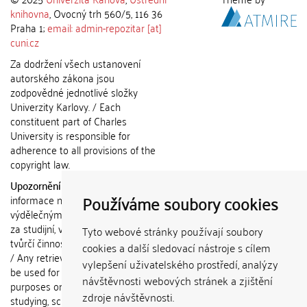
knihovna
, Ovocný trh 560/5, 116 36
Praha 1;
email: admin-repozitar [at]
cuni.cz
Za dodržení všech ustanovení
autorského zákona jsou
zodpovědné jednotlivé složky
Univerzity Karlovy. / Each
constituent part of Charles
University is responsible for
adherence to all provisions of the
copyright law.
Upozornění / Notice:
Získané
Používáme soubory cookies
informace nemohou být použity k
výdělečným účelům nebo vydávány
za studijní, vědeckou nebo jinou
Tyto webové stránky používají soubory
tvůrčí činnost jiné osoby než autora.
cookies a další sledovací nástroje s cílem
/ Any retrieved information shall not
vylepšení uživatelského prostředí, analýzy
be used for any commercial
návštěvnosti webových stránek a zjištění
purposes or claimed as results of
zdroje návštěvnosti.
studying, scientific or any other