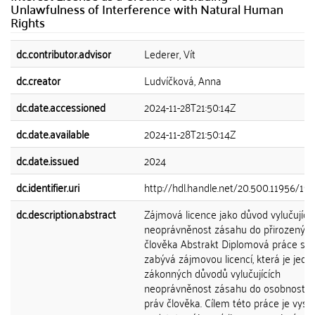
Unlawfulness of Interference with Natural Human
Rights
dc.contributor.advisor
Lederer, Vít
dc.creator
Ludvíčková, Anna
dc.date.accessioned
2024-11-28T21:50:14Z
dc.date.available
2024-11-28T21:50:14Z
dc.date.issued
2024
dc.identifier.uri
http://hdl.handle.net/20.500.11956/19
dc.description.abstract
Zájmová licence jako důvod vylučující
neoprávněnost zásahu do přirozených
člověka Abstrakt Diplomová práce se
zabývá zájmovou licencí, která je jedn
zákonných důvodů vylučujících
neoprávněnost zásahu do osobnostní
práv člověka. Cílem této práce je vysvě