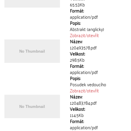
65.53Kb
Formát:
application/pdf
Popis:
Abstrakt (anglicky)
Zobrazit/
otevřít
Název:
120493578.pdf
Velikost:
298.5Kb
Formát:
application/pdf
Popis:
Posudek vedoucího
Zobrazit/
otevřít
Název:
120483784.pdf
Velikost:
114.5Kb
Formát:
application/pdf