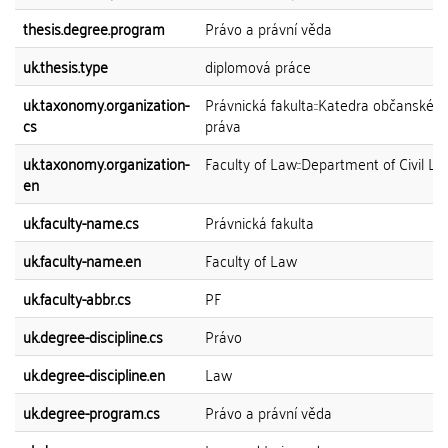
thesis.degree.program
Právo a právní věda
uk.thesis.type
diplomová práce
uk.taxonomy.organization-
Právnická fakulta::Katedra občanskéh
cs
práva
uk.taxonomy.organization-
Faculty of Law::Department of Civil L
en
uk.faculty-name.cs
Právnická fakulta
uk.faculty-name.en
Faculty of Law
uk.faculty-abbr.cs
PF
uk.degree-discipline.cs
Právo
uk.degree-discipline.en
Law
uk.degree-program.cs
Právo a právní věda