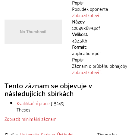
Popis:
Posudek oponenta
Zobrazit/
otevřít
Název:
120493899.pdf
Velikost:
432.5Kb
Formát:
application/pdf
Popis:
Záznam o průběhu obhajoby
Zobrazit/
otevřít
Tento záznam se objevuje v
následujících sbírkách
Kvalifikační práce
[15249]
Theses
Zobrazit minimální záznam
© 2025
Univerzita Karlova
,
Ústřední
Theme by