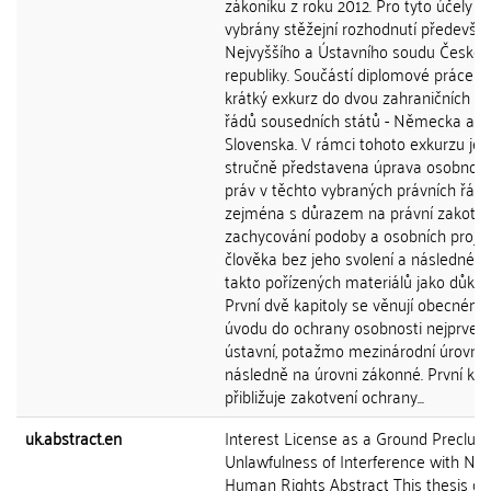
zákoníku z roku 2012. Pro tyto účely j
vybrány stěžejní rozhodnutí předevší
Nejvyššího a Ústavního soudu České
republiky. Součástí diplomové práce je 
krátký exkurz do dvou zahraničních pr
řádů sousedních států - Německa a
Slovenska. V rámci tohoto exkurzu je
stručně představena úprava osobnost
práv v těchto vybraných právních řáde
zejména s důrazem na právní zakotve
zachycování podoby a osobních proje
člověka bez jeho svolení a následné už
takto pořízených materiálů jako důkaz
První dvě kapitoly se věnují obecném
úvodu do ochrany osobnosti nejprve 
ústavní, potažmo mezinárodní úrovni 
následně na úrovni zákonné. První kap
přibližuje zakotvení ochrany...
uk.abstract.en
Interest License as a Ground Precludi
Unlawfulness of Interference with Nat
Human Rights Abstract This thesis de