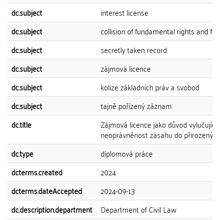
dc.subject
interest license
dc.subject
collision of fundamental rights and f
dc.subject
secretly taken record
dc.subject
zájmová licence
dc.subject
kolize základních práv a svobod
dc.subject
tajně pořízený záznam
dc.title
Zájmová licence jako důvod vylučující
neoprávněnost zásahu do přirozených
dc.type
diplomová práce
dcterms.created
2024
dcterms.dateAccepted
2024-09-13
dc.description.department
Department of Civil Law