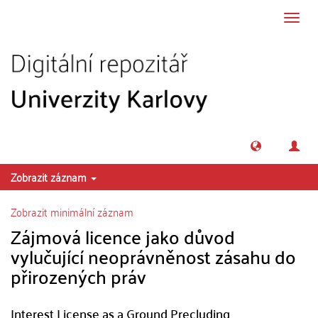
Přeskočit na obsah
Přepn
navig
Zobrazit záznam
Zobrazit minimální záznam
Zájmová licence jako důvod
vylučující neoprávněnost zásahu do
přirozených práv
Interest License as a Ground Precluding