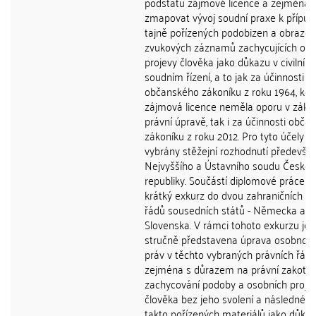
podstatu zájmové licence a zejména
zmapovat vývoj soudní praxe k přípus
tajně pořízených podobizen a obrazov
zvukových záznamů zachycujících oso
projevy člověka jako důkazu v civilním
soudním řízení, a to jak za účinnosti
občanského zákoníku z roku 1964, kdy
zájmová licence neměla oporu v zák
právní úpravě, tak i za účinnosti obča
zákoníku z roku 2012. Pro tyto účely j
vybrány stěžejní rozhodnutí předevší
Nejvyššího a Ústavního soudu České
republiky. Součástí diplomové práce je 
krátký exkurz do dvou zahraničních pr
řádů sousedních států - Německa a
Slovenska. V rámci tohoto exkurzu je
stručně představena úprava osobnost
práv v těchto vybraných právních řáde
zejména s důrazem na právní zakotve
zachycování podoby a osobních proje
člověka bez jeho svolení a následné už
takto pořízených materiálů jako důkaz